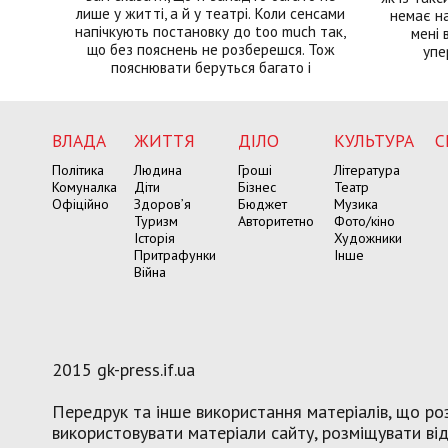
лише у житті, а й у театрі. Коли сенсами
немає на
напічкують постановку до too much так,
мені 
що без пояснень не розберешся. Тож
упе
пояснювати беруться багато і
ВЛАДА
ЖИТТЯ
ДІЛО
КУЛЬТУРА
С
Політика
Людина
Гроші
Література
Комуналка
Діти
Бізнес
Театр
Офіційно
Здоров’я
Бюджет
Музика
Туризм
Авторитетно
Фото/кіно
Історія
Художники
Притрафунки
Інше
Війна
2015 gk-press.if.ua
Передрук та інше використання матеріалів, що роз
використовувати матеріали сайту, розміщувати віде