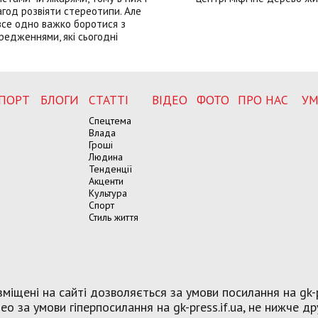
год розвіяти стереотипи. Але
все одно важко боротися з
редженнями, які сьогодні
ПОРТ
БЛОГИ
СТАТТІ
ВІДЕО
ФОТО
ПРО НАС
УМ
Спецтема
Влада
Гроші
Людина
Тенденції
Акценти
Культура
Спорт
Стиль життя
міщені на сайті дозволяється за умови посилання на gk-p
о за умови гіперпосилання на gk-press.if.ua, не нижче др