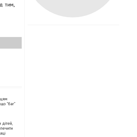
д тим,
нцям
 що "баг"
 дітей,
зпечити
аці