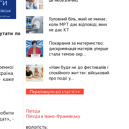
це небезпечно
Головний біль, який не минає:
коли МРТ дає відповіді, яких
не дає КТ
путати по
Покарання за материнство:
дискримінація матерів уперше
стала темою окр...
ренної
«Нам буде не до фестивалів і
раїна.
спокійного життя»: військовий
про події у...
- каже
Переглянути всі статті >>
Погода
робити
Погода в
Івано-Франківську
ат», -
вологість: