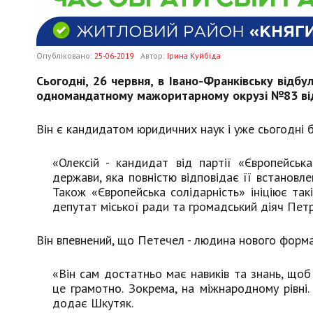
Опубліковано:
25-06-2019
Автор:
Ірина Куйбіда
Сьогодні, 26 червня, в Івано-Франківську відб
одномандатному мажоритарному окрузі №83 від п
Він є кандидатом юридичних наук і уже сьогодні б
«Олексій - кандидат від партії «Європейська
держави, яка повністю відповідає її встановле
Також «Європейська солідарність» ініціює так
депутат міської ради та громадський діяч Пет
Він впевнений, що Петечел - людина нового формат
«Він сам достатньо має навиків та знань, щоб
це грамотно. Зокрема, на міжнародному рівні
додає Шкутяк.