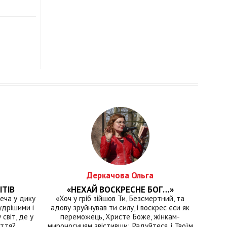
іоритети
Деркачова Ольга
ІТІВ
«НЕХАЙ ВОСКРЕСНЕ БОГ…»
еча у дику
«Хоч у гріб зійшов Ти, Безсмертний, та
удрішими і
адову зруйнував ти силу, і воскрес єси як
світ, де у
переможець, Христе Боже, жінкам-
иття?
мироносицям звістивши: Радуйтеся, і Твоїм