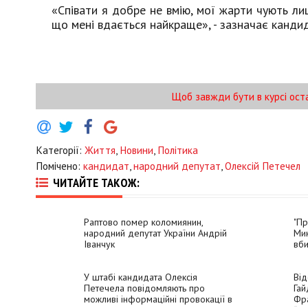
«Співати я добре не вмію, мої жарти чують ли
що мені вдається найкраще», - зазначає канди
Щоб завжди бути в курсі ост
Категорії:
Життя
,
Новини
,
Політика
Помічено:
кандидат
,
народний депутат
,
Олексій Петечел
ЧИТАЙТЕ ТАКОЖ:
Раптово помер коломиянин,
"Пр
народний депутат України Андрій
Мик
Іванчук
вб
У штабі кандидата Олексія
Від
Петечела повідомляють про
Гай
можливі інформаційні провокації в
Фра