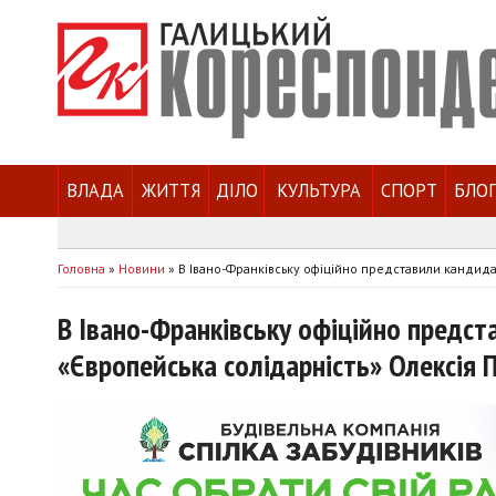
ВЛАДА
ЖИТТЯ
ДІЛО
КУЛЬТУРА
СПОРТ
БЛО
Головна
»
Новини
»
В Івано-Франківську офіційно представили кандида
В Івано-Франківську офіційно предс
«Європейська солідарність» Олексія 