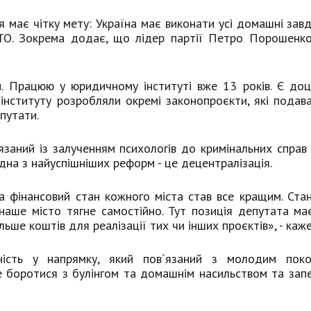
 має чітку мету: Україна має виконати усі домашні завд
ТО. Зокрема додає, що лідер партії Петро Порошенко
й. Працюю у юридичному інституті вже 13 років. Є до
інституту розробляли окремі законопроєкти, які подав
путати.
заний із залученням психологів до кримінальних справ 
дна з найуспішніших реформ - це децентралізація.
а фінансовий стан кожного міста став все кращим. Ста
 наше місто тягне самостійно. Тут позиція депутата ма
льше коштів для реалізації тих чи інших проєктів», - каже 
ність у напрямку, який пов`язаний з молодим поко
е боротися з булінгом та домашнім насильством та зап