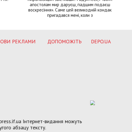
апостолам мир даруєш, падшим подаєш
воскресіння». Саме цей великодній кондак
пригадався мені, коли з
ОВИ РЕКЛАМИ
ДОПОМОЖІТЬ
DEPO.UA
ress.if.ua Інтернет-видання можуть
угого абзацу тексту.