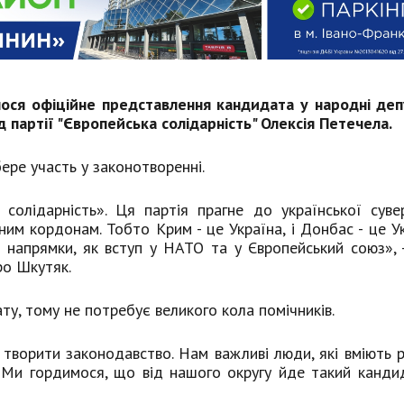
улося офіційне представлення кандидата у народні де
артії "Європейська солідарність" Олексія Петечела.
ере участь у законотворенні.
 солідарність». Ця партія прагне до української суве
ним кордонам. Тобто Крим - це Україна, і Донбас - це Ук
і напрямки, як вступ у НАТО та у Європейський союз», 
ро Шкутяк.
у, тому не потребує великого кола помічників.
 творити законодавство. Нам важливі люди, які вміють 
. Ми гордимося, що від нашого округу йде такий кандид