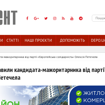
Пошук:
ГИ
СТАТТІ
НАШІ ПРОЄКТИ
ДОПОМОЖІТЬ
DEPO.U
та-мажоритарника від партії «Європейська солідарність» Олексія Петечела
тавили кандидата-мажоритарника від парті
Петечела