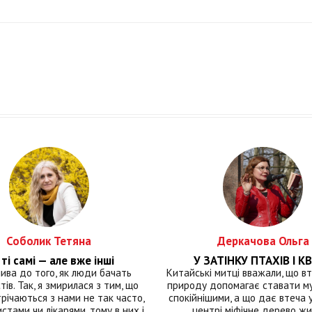
ропейської солідарності”
українців – мої основні пр
ксія Петечела
Соболик Тетяна
Деркачова Ольга
ті самі — але вже інші
У ЗАТІНКУ ПТАХІВ І КВ
лива до того, як люди бачать
Китайські митці вважали, що вт
тів. Так, я змирилася з тим, що
природу допомагає ставати м
річаються з нами не так часто,
спокійнішими, а що дає втеча у 
истами чи лікарями, тому в них і
центрі міфічне дерево ж