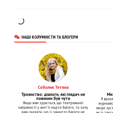
останній день передвиборчої
“Єв
кампанії
Оле
НАШІ КОЛУМНІСТИ ТА БЛОГЕРИ
Соболик Тетяна
Троянство: діалоги, які глядач не
Ми 
повинен був чути
Я враз
Якщо вам здається, що театральної
журналіс
награності у житті надто багато, то хочу
люди зуст
вам сказати, що її занадто багато не
як із такс