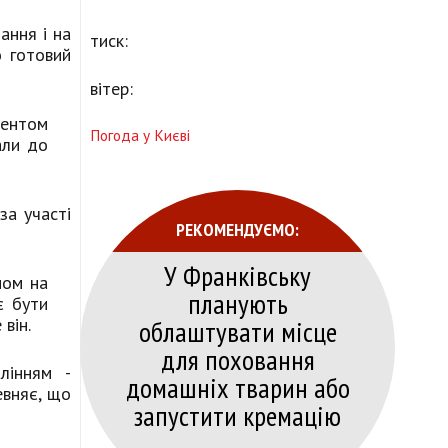
ання і на
тиск:
 готовий
вітер:
центом
Погода у Києві
али до
за участі
РЕКОМЕНДУЄМО:
У Франківську
ном на
планують
є бути
він.
облаштувати місце
для поховання
лінням -
домашніх тварин або
евняє, що
запустити кремацію