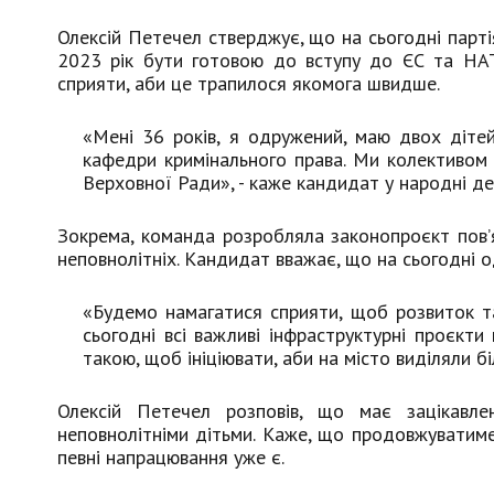
Олексій Петечел стверджує, що на сьогодні партія
2023 рік бути готовою до вступу до ЄС та НА
сприяти, аби це трапилося якомога швидше.
«Мені 36 років, я одружений, маю двох діте
кафедри кримінального права. Ми колективом 
Верховної Ради», - каже кандидат у народні де
Зокрема, команда розробляла законопроєкт пов’я
неповнолітніх. Кандидат вважає, що на сьогодні о
«Будемо намагатися сприяти, щоб розвиток т
сьогодні всі важливі інфраструктурні проєкти
такою, щоб ініціювати, аби на місто виділяли бі
Олексій Петечел розповів, що має зацікавле
неповнолітніми дітьми. Каже, що продовжуватим
певні напрацювання уже є.