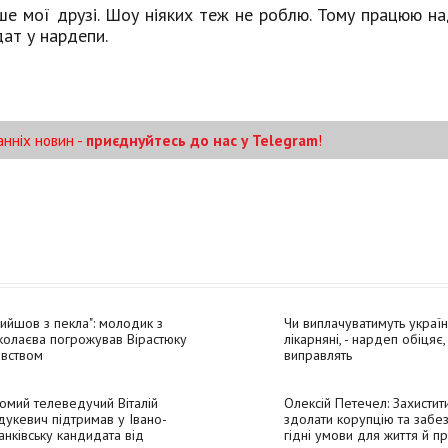
ше мої друзі. Шоу ніяких теж не роблю. Тому працюю на
дат у нардепи.
анніх новин -
приєднуйтесь до нас у Telegram
!
ийшов з пекла": молодик з
Чи виплачуватимуть украї
олаєва погрожував Вірастюку
лікарняні, - нардеп обіцяє,
ивством
виправлять
омий телеведучий Віталій
Олексій Петечел: Захистити
дукевич підтримав у Івано-
здолати корупцію та забе
нківську кандидата від
гідні умови для життя й пр