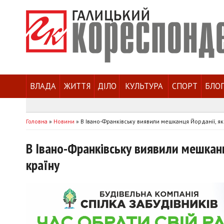
ВЛАДА
ЖИТТЯ
ДІЛО
КУЛЬТУРА
СПОРТ
БЛО
Головна
»
Новини
»
В Івано-Франківську виявили мешканця Йорданії, як
В Івано-Франківську виявили мешканц
країну