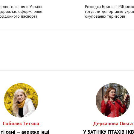
ершого квітня в Україні
Розвідка Британії: РФ мож
дорожчає оформлення
готувати депортацію украї
ордонного паспорта
окупованих територій
Соболик Тетяна
Деркачова Ольга
ті самі — але вже інші
У ЗАТІНКУ ПТАХІВ І КВ