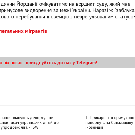
дянин Йорданії очікуватиме на вердикт суду, який має
примусове видворення за межі України. Наразі ж "заблука
ового перебування іноземців з неврегульованим статусо
легальних мігрантів
анніх новин -
приєднуйтесь до нас у Telegram
!
панти планують депортувати
Із Прикарпаття примусово
ятки тисяч українських дітей до
повернуть на батьківщину 
упродовж літа, - ISW
іноземців