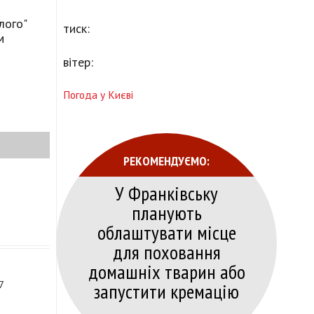
лого"
тиск:
м
вітер:
Погода у Києві
РЕКОМЕНДУЄМО:
У Франківську
планують
облаштувати місце
для поховання
домашніх тварин або
запустити кремацію
7