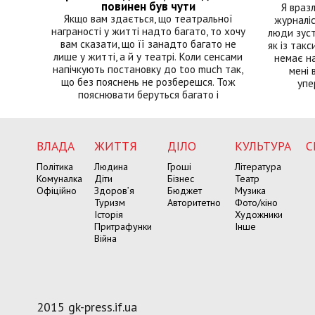
повинен був чути
Я враз
Якщо вам здається, що театральної
журналіс
награності у житті надто багато, то хочу
люди зуст
вам сказати, що її занадто багато не
як із такс
лише у житті, а й у театрі. Коли сенсами
немає на
напічкують постановку до too much так,
мені 
що без пояснень не розберешся. Тож
упе
пояснювати беруться багато і
ВЛАДА
ЖИТТЯ
ДІЛО
КУЛЬТУРА
С
Політика
Людина
Гроші
Література
Комуналка
Діти
Бізнес
Театр
Офіційно
Здоров’я
Бюджет
Музика
Туризм
Авторитетно
Фото/кіно
Історія
Художники
Притрафунки
Інше
Війна
2015 gk-press.if.ua