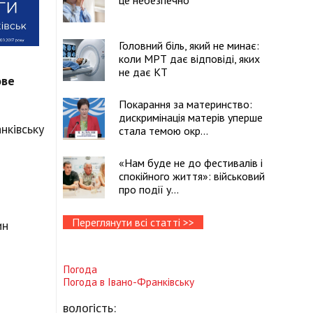
це небезпечно
Головний біль, який не минає:
коли МРТ дає відповіді, яких
не дає КТ
ове
Покарання за материнство:
дискримінація матерів уперше
нківську
стала темою окр...
«Нам буде не до фестивалів і
спокійного життя»: військовий
про події у...
Переглянути всі статті >>
ин
Погода
Погода в
Івано-Франківську
вологість: