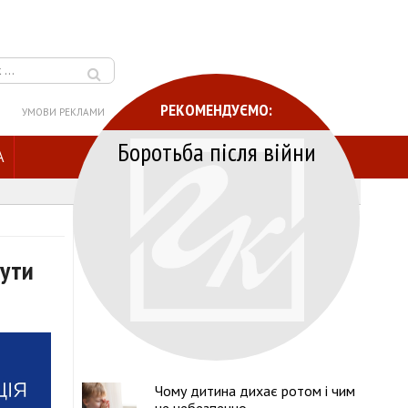
РЕКОМЕНДУЄМО:
УМОВИ РЕКЛАМИ
Боротьба після війни
A
нути
Чому дитина дихає ротом і чим