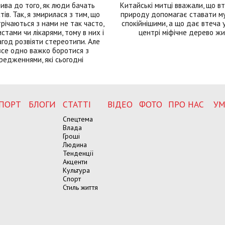
лива до того, як люди бачать
Китайські митці вважали, що вт
тів. Так, я змирилася з тим, що
природу допомагає ставати м
річаються з нами не так часто,
спокійнішими, а що дає втеча у 
истами чи лікарями, тому в них і
центрі міфічне дерево ж
год розвіяти стереотипи. Але
все одно важко боротися з
редженнями, які сьогодні
ПОРТ
БЛОГИ
СТАТТІ
ВІДЕО
ФОТО
ПРО НАС
УМ
Спецтема
Влада
Гроші
Людина
Тенденції
Акценти
Культура
Спорт
Стиль життя