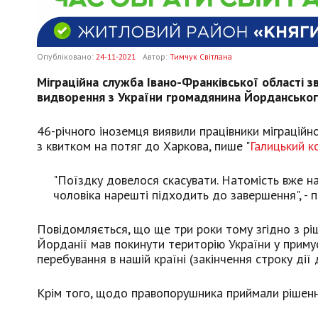
Опубліковано:
24-11-2021
Автор:
Тимчук Світлана
Міграційна служба Івано-Франківської області 
видворення з України громадянина Йорданськог
46-річного іноземця виявили працівники міграційно
з квитком на потяг до Харкова, пише "
Галицький к
"Поїздку довелося скасувати. Натомість вже н
чоловіка нарешті підходить до завершення", - п
Повідомляється, що ще три роки тому згідно з рі
Йорданії мав покинути територію України у приму
перебування в нашій країні (закінчення строку дії
Крім того, щодо правопорушника приймали рішення 