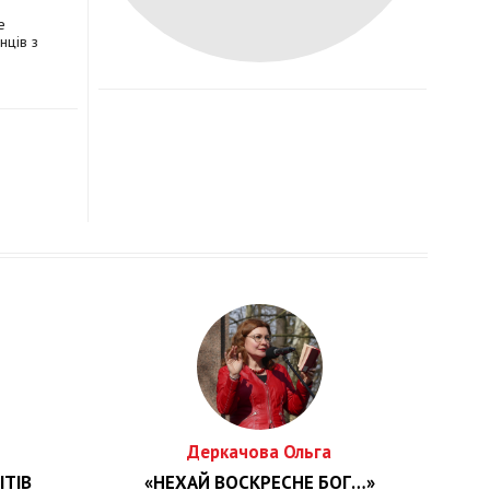
е
нців з
Деркачова Ольга
ІТІВ
«НЕХАЙ ВОСКРЕСНЕ БОГ…»