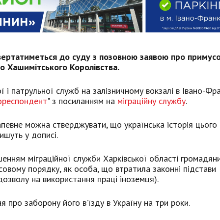
звертатиметься до суду з позовною заявою про примус
о Хашимітського Королівства.
ї і патрульної служб на залізничному вокзалі в Івано-Фра
ореспондент
" з посиланням на
міграційну службу
.
апевне можна стверджувати, що українська історія цього
ишуть у дописі.
шенням міграційної служби Харківської області громадян
совому порядку, як особа, що втратила законні підстави
 дозволу на використання праці іноземця).
про заборону його в’їзду в Україну на три роки.