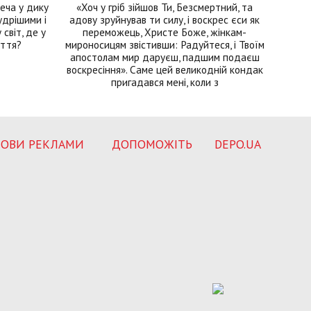
еча у дику
«Хоч у гріб зійшов Ти, Безсмертний, та
удрішими і
адову зруйнував ти силу, і воскрес єси як
світ, де у
переможець, Христе Боже, жінкам-
иття?
мироносицям звістивши: Радуйтеся, і Твоїм
апостолам мир даруєш, падшим подаєш
воскресіння». Саме цей великодній кондак
пригадався мені, коли з
ОВИ РЕКЛАМИ
ДОПОМОЖІТЬ
DEPO.UA