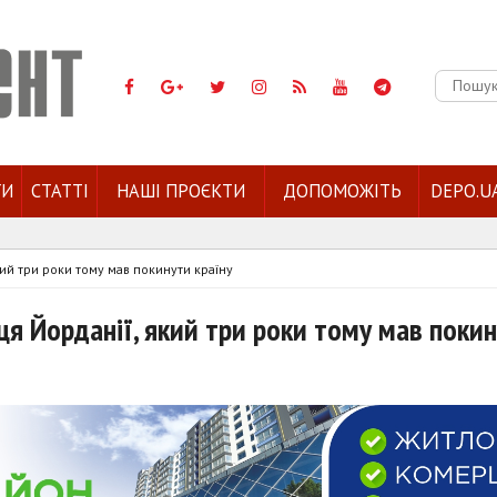
Пошук:
ГИ
СТАТТІ
НАШІ ПРОЄКТИ
ДОПОМОЖІТЬ
DEPO.U
ий три роки тому мав покинути країну
я Йорданії, який три роки тому мав поки