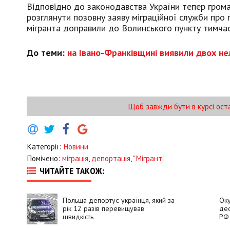
Відповідно до законодавства України тепер грома
розглянути позовну заяву міграційної служби про 
мігранта доправили до Волинського пункту тимчас
До теми:
на Івано-Франківщині виявили двох не
Щоб завжди бути в курсі ост
Категорії:
Новини
Помічено:
міграція
,
депортація
,
"Мігрант"
ЧИТАЙТЕ ТАКОЖ:
Польща депортує українця, який за
Оку
рік 12 разів перевищував
дес
швидкість
РФ 