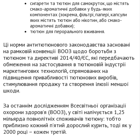
сигарети та тютюн для самокруток, що містять
смако-ароматичні добавки у будь-яких
компонентах (зокрема, фільтрі, папері, капсули
яких містять тютюн або нікотин, або смако-
ароматичні добавки);
тютюн для перорального вживання.
Ці норми антитютюнового законодавства засновані
на рамковій конвенції ВООЗ щодо боротьби з
тютюном та директиві 2014/40/ЄС, які передбачають
обмеження на застосування в тютюновій індустрії
маркетингових технологій, спрямованих на
підвищення привабливості тютюнових виробів,
стимулювання продажу та створення ілюзії меншої
шкоди.
За останнім дослідженням Всесвітньої організації
охорони здоров’я (ВООЗ), у світі налічується 1,25
мільярда повнолітніх споживачів тютюну: тобто
приблизно кожний п’ятий дорослий курить, тоді як у
2000 році – кожен третій.