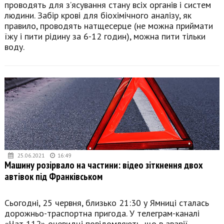
проводять для з’ясування стану всіх органів і систем
людини. Забір крові для біохімічного аналізу, як
правило, проводять натщесерце (не можна приймати
їжу і пити рідину за 6-12 годин), можна пити тільки
воду.
25.06.2021
16:49
Машину розірвало на частини: відео зіткнення двох
автівок під Франківськом
Сьогодні, 25 червня, близько 21:30 у Ямниці сталась
дорожньо-траспортна пригода. У телеграм-каналі
«Чат 112» очевидці повідомляють, що в аварії