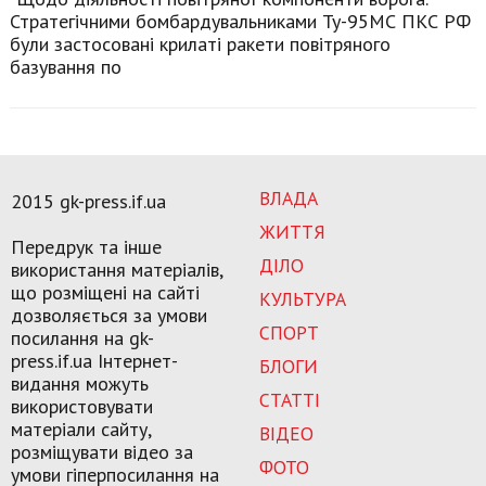
Стратегічними бомбардувальниками Ту-95МС ПКС РФ
були застосовані крилаті ракети повітряного
базування по
ВЛАДА
2015 gk-press.if.ua
ЖИТТЯ
Передрук та інше
ДІЛО
використання матеріалів,
що розміщені на сайті
КУЛЬТУРА
дозволяється за умови
СПОРТ
посилання на gk-
press.if.ua Інтернет-
БЛОГИ
видання можуть
СТАТТІ
використовувати
матеріали сайту,
ВІДЕО
розміщувати відео за
ФОТО
умови гіперпосилання на