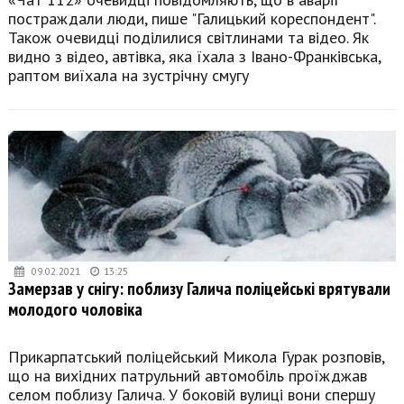
постраждали люди, пише "Галицький кореспондент".
Також очевидці поділилися світлинами та відео. Як
видно з відео, автівка, яка їхала з Івано-Франківська,
раптом виїхала на зустрічну смугу
09.02.2021
13:25
Замерзав у снігу: поблизу Галича поліцейські врятували
молодого чоловіка
Прикарпатський поліцейський Микола Гурак розповів,
що на вихідних патрульний автомобіль проїжджав
селом поблизу Галича. У боковій вулиці вони спершу