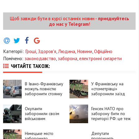
Щоб завжди бути в курсі останніх новин -
приєднуйтесь
до нас у Telegram
!
Категорії:
Гроші
,
Здоров'я
,
Людина
,
Новини
,
Офіційно
Помічено:
законодавство
,
заборона
,
електронні сигарети
ЧИТАЙТЕ ТАКОЖ:
В Івано-Франківську
У Франківську на
можуть повністю
«стометрівці»
заборонити стоянку
заборонили заїзд
на тротуарах
самокатів і можуть
обмежити рух
Окупанти
велосипедів
Генсек НАТО про
заборонили своїм
заборону бити по
військовим
території РФ: це теж
користуватись
саме, що попросити
краденою технікою
захищатися зі
Німецьке місто
зв'язаними руками
Депутати
заборонило
пропонують