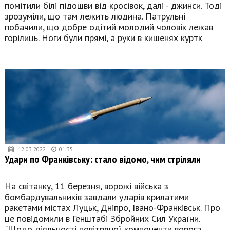
помітили білі підошви від кросівок, далі - джинси. Тоді
зрозуміли, що там лежить людина. Патрульні
побачили, що добре одітий молодий чоловік лежав
горілиць. Ноги були прямі, а руки в кишенях куртк
12.03.2022
01:35
Удари по Франківську: стало відомо, чим стріляли
На світанку, 11 березня, ворожі війська з
бомбардувальників завдали ударів крилатими
ракетами містах Луцьк, Дніпро, Івано-Франківськ. Про
це повідомили в Генштабі Збройних Сил України.
"Щодо діяльності повітряної компоненти ворога.