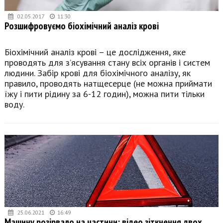
02.05.2017
11:30
Розшифровуємо біохімічний аналіз крові
Біохімічний аналіз крові – це дослідження, яке
проводять для з’ясування стану всіх органів і систем
людини. Забір крові для біохімічного аналізу, як
правило, проводять натщесерце (не можна приймати
їжу і пити рідину за 6-12 годин), можна пити тільки
воду.
25.06.2021
16:49
Машину розірвало на частини: відео зіткнення двох