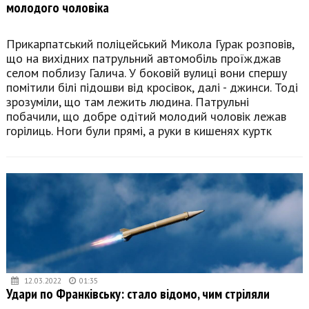
молодого чоловіка
Прикарпатський поліцейський Микола Гурак розповів,
що на вихідних патрульний автомобіль проїжджав
селом поблизу Галича. У боковій вулиці вони спершу
помітили білі підошви від кросівок, далі - джинси. Тоді
зрозуміли, що там лежить людина. Патрульні
побачили, що добре одітий молодий чоловік лежав
горілиць. Ноги були прямі, а руки в кишенях куртк
12.03.2022
01:35
Удари по Франківську: стало відомо, чим стріляли