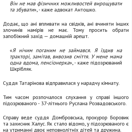
Він не мав фізичних можливостей вирощувати
та збувати
», - каже адвокат Антошко.
Додає, що ані впливати на свідків, ані вчиняти інших
злочинів намірів не має. Тому просить обрати
запобіжний захід — домашній арешт.
«
Я нічим поганим не займався. Я їздив на
тракторі, замітав, вивозив сміття. У мене мама
одна вдома, пенсіонерка
», - каже підозрюваний
Шкрібляк.
Суддя Татарінова відправилася у нарадчу кімнату.
Тим часом розпочалося слухання у справі іншого
підозрюваного - 37-літнього Руслана Розвадовського.
Справу веде суддя Домбровська, прокурор Боровик
та захисник Халус. Як стало відомо, у підозрюваного є
на утриманні двоє неповнолітніх дітей та дружина.