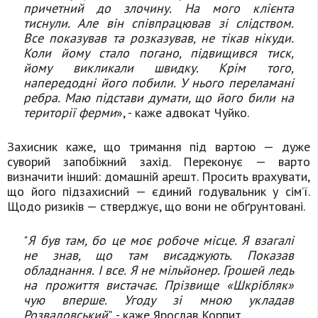
причетний до злочину. На мого клієнта
тиснули. Але він співпрацював зі слідством.
Все показував та розказував, не тікав нікуди.
Коли йому стало погано, підвищився тиск,
йому викликали швидку. Крім того,
напередодні його побили. У нього переламані
ребра. Маю підстави думати, що його били на
території ферми
», - каже адвокат Чуйко.
Захисник каже, що тримання під вартою — дуже
суворий запобіжний захід. Переконує — варто
визначити інший: домашній арешт. Просить врахувати,
що його підзахисний — єдиний годувальник у сім’ї.
Щодо ризиків — стверджує, що вони не обґрунтовані.
"
Я був там, бо це моє робоче місце. Я взагалі
не знав, що там висаджують. Показав
обладнання. І все. Я не мільйонер. Грошей ледь
на прожиття вистачає. Прізвище «Шкрібляк»
чую вперше. Угоду зі мною укладав
Розвадовський
", - каже Ярослав Корпит.