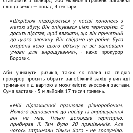
становить 1 мільярд 200 мільйонів гривень. Загальна
площа землі — понад 4 гектари.
«
Шкрібляк підозрюється у посіві конопель з
метою збуту. Він опікувався цією територією. Є
досить підстав, щоб вважати, що він причетний
до цього злочину. Він свідомо це робив. Була
охорона коло цього об’єкту та всі відповідні
умови для вирощування
», - каже прокурор
Боровик.
Аби уникнути ризиків, таких як вплив на свідків
прокурор просить обрати запобіжний захід у вигляді
тримання під вартою з можливістю внесення застави.
Сума застави - 5 мільйонів 17 тисяч гривень.
«
Мій підзахисний працював різноробочим.
Ніякого відношення до посіву та вирощування
він не мав. Тільки доглядав територію,
прибирав її. Там було 20 працівників. Але
чогось затримали тільки його - не зрозуміло.