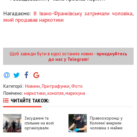
Нагадаємо:
В Івано-Франківську затримали чоловіка,
який продавав наркотики
Щоб завжди бути в курсі останніх новин -
приєднуйтесь
до нас у Telegram
!
Категорії:
Новини
,
Притрафунки
,
Фото
Помічено:
наркотики
,
конопля
,
марихуна
ЧИТАЙТЕ ТАКОЖ:
Засуджені та
Правоохоронці у
спільник на волі
Коломиї викрили
організували
чоловіка з майже
наркотрафік до
кілограмом кратому