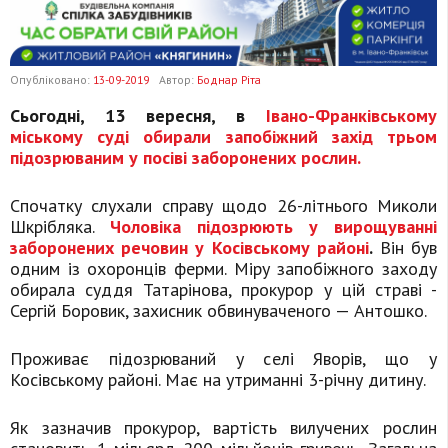
Опубліковано:
13-09-2019
Автор:
Боднар Ріта
Сьогодні, 13 вересня, в
Івано-Франківському
міському суді обирали запобіжний захід трьом
підозрюваним у посіві заборонених рослин.
Спочатку слухали справу щодо 26-літнього Миколи
Шкрібляка.
Чоловіка підозрюють у вирощуванні
заборонених речовин у Косівському районі
.
Він був
одним із охоронців ферми. Міру запобіжного заходу
обирала суддя Татарінова, прокурор у цій страві -
Сергій Боровик, захисник обвинуваченого — Антошко.
Проживає підозрюваний у селі Яворів, що у
Косівському районі. Має на утриманні 3-річну дитину.
Як зазначив прокурор, вартість вилучених рослин