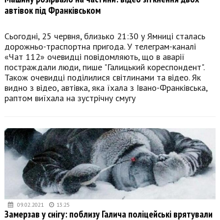
автівок під Франківськом
Сьогодні, 25 червня, близько 21:30 у Ямниці сталась
дорожньо-траспортна пригода. У телеграм-каналі
«Чат 112» очевидці повідомляють, що в аварії
постраждали люди, пише "Галицький кореспондент".
Також очевидці поділилися світлинами та відео. Як
видно з відео, автівка, яка їхала з Івано-Франківська,
раптом виїхала на зустрічну смугу
09.02.2021
13:25
Замерзав у снігу: поблизу Галича поліцейські врятували