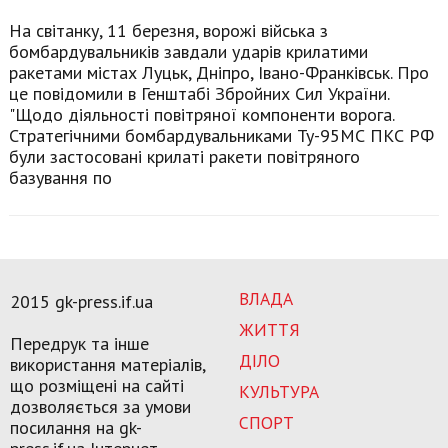
На світанку, 11 березня, ворожі війська з
бомбардувальників завдали ударів крилатими
ракетами містах Луцьк, Дніпро, Івано-Франківськ. Про
це повідомили в Генштабі Збройних Сил України.
"Щодо діяльності повітряної компоненти ворога.
Стратегічними бомбардувальниками Ту-95МС ПКС РФ
були застосовані крилаті ракети повітряного
базування по
ВЛАДА
2015 gk-press.if.ua
ЖИТТЯ
Передрук та інше
ДІЛО
використання матеріалів,
що розміщені на сайті
КУЛЬТУРА
дозволяється за умови
СПОРТ
посилання на gk-