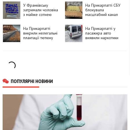
колонії на
Прикарпатті
У Франківську
На Прикарпатті СБУ
затримали чоловіка
блокувала
з майже сотнею
масштабний канал
згортків психотропів
наркоконтрабанди
На Прикарпатті
На Прикарпатті у
викрили нелегальні
пасажира авто
плантації тютюну
виявили наркотики
ПОПУЛЯРНІ НОВИНИ