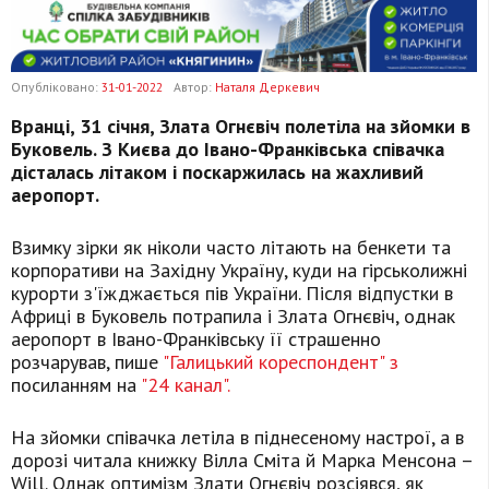
Опубліковано:
31-01-2022
Автор:
Наталя Деркевич
Вранці, 31 січня, Злата Огнєвіч полетіла на зйомки в
Буковель. З Києва до Івано-Франківська співачка
дісталась літаком і поскаржилась на жахливий
аеропорт.
Взимку зірки як ніколи часто літають на бенкети та
корпоративи на Західну Україну, куди на гірськолижні
курорти з'їжджається пів України. Після відпустки в
Африці в Буковель потрапила і Злата Огнєвіч, однак
аеропорт в Івано-Франківську її страшенно
розчарував, пише
"Галицький кореспондент" з
посиланням на
"24 канал".
На зйомки співачка летіла в піднесеному настрої, а в
дорозі читала книжку Вілла Сміта й Марка Менсона –
Will. Однак оптимізм Злати Огнєвіч розсіявся, як