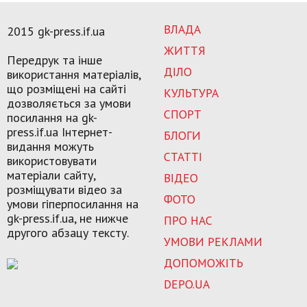
ВЛАДА
2015 gk-press.if.ua
ЖИТТЯ
Передрук та інше
ДІЛО
використання матеріалів,
що розміщені на сайті
КУЛЬТУРА
дозволяється за умови
СПОРТ
посилання на gk-
press.if.ua Інтернет-
БЛОГИ
видання можуть
СТАТТІ
використовувати
матеріали сайту,
ВІДЕО
розміщувати відео за
ФОТО
умови гіперпосилання на
gk-press.if.ua, не нижче
ПРО НАС
другого абзацу тексту.
УМОВИ РЕКЛАМИ
ДОПОМОЖІТЬ
DEPO.UA