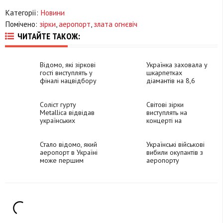
Категорії:
Новини
Помічено:
зірки
,
аеропорт
,
злата огнєвіч
ЧИТАЙТЕ ТАКОЖ:
Відомо, які зіркові
Українка заховала у
гості виступлять у
шкарпетках
фіналі нацвідбору
діамантів на 8,6
на
мільйонів гривень
"Євробачення-2024"
Соліст гурту
Світові зірки
Metallica відвідав
виступлять на
українських
концерті на
захисників у лікарні
підтримку України, –
США
ЗМІ
Стало відомо, який
Українські військові
аеропорт в Україні
вибили окупантів з
може першим
аеропорту
розпочати роботу
Миколаєва, – голова
ОДА