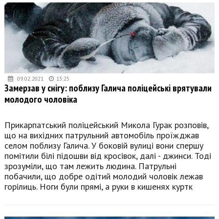
09.02.2021
13:25
Замерзав у снігу: поблизу Галича поліцейські врятували
молодого чоловіка
Прикарпатський поліцейський Микола Гурак розповів,
що на вихідних патрульний автомобіль проїжджав
селом поблизу Галича. У боковій вулиці вони спершу
помітили білі підошви від кросівок, далі - джинси. Тоді
зрозуміли, що там лежить людина. Патрульні
побачили, що добре одітий молодий чоловік лежав
горілиць. Ноги були прямі, а руки в кишенях куртк