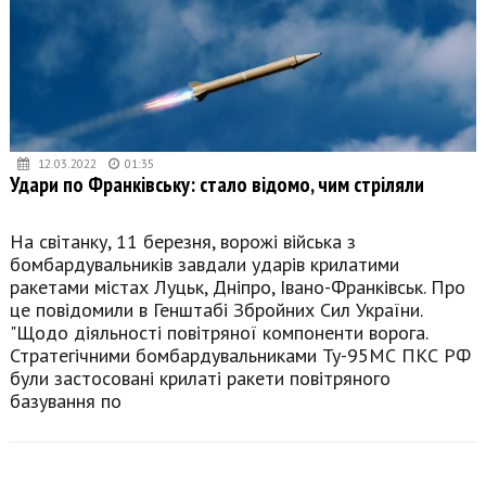
12.03.2022
01:35
Удари по Франківську: стало відомо, чим стріляли
На світанку, 11 березня, ворожі війська з
бомбардувальників завдали ударів крилатими
ракетами містах Луцьк, Дніпро, Івано-Франківськ. Про
це повідомили в Генштабі Збройних Сил України.
"Щодо діяльності повітряної компоненти ворога.
Стратегічними бомбардувальниками Ту-95МС ПКС РФ
були застосовані крилаті ракети повітряного
базування по