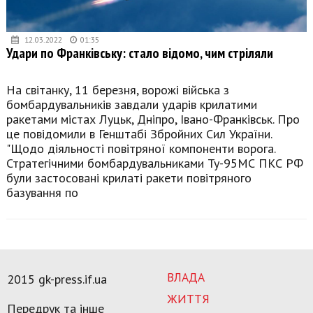
12.03.2022
01:35
Удари по Франківську: стало відомо, чим стріляли
На світанку, 11 березня, ворожі війська з
бомбардувальників завдали ударів крилатими
ракетами містах Луцьк, Дніпро, Івано-Франківськ. Про
це повідомили в Генштабі Збройних Сил України.
"Щодо діяльності повітряної компоненти ворога.
Стратегічними бомбардувальниками Ту-95МС ПКС РФ
були застосовані крилаті ракети повітряного
базування по
ВЛАДА
2015 gk-press.if.ua
ЖИТТЯ
Передрук та інше