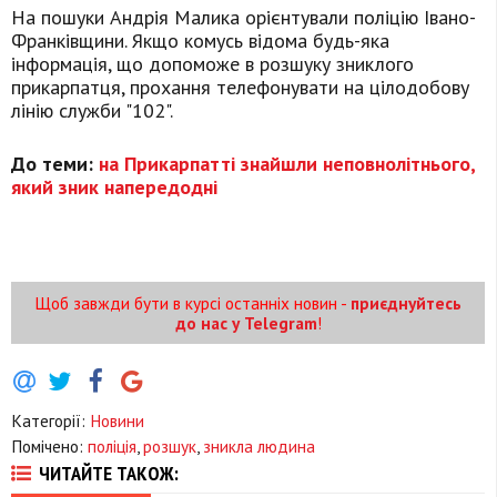
На пошуки Андрія Малика орієнтували поліцію Івано-
Франківщини. Якщо комусь відома будь-яка
інформація, що допоможе в розшуку зниклого
прикарпатця, прохання телефонувати на цілодобову
лінію служби "102".
До теми:
на Прикарпатті знайшли неповнолітнього,
який зник напередодні
Щоб завжди бути в курсі останніх новин -
приєднуйтесь
до нас у Telegram
!
Категорії:
Новини
Помічено:
поліція
,
розшук
,
зникла людина
ЧИТАЙТЕ ТАКОЖ: