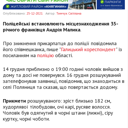
Опубліковано:
25-12-2021
Автор:
Тимчук Світлана
Поліцейські встановлюють місцезнаходження 35-
річного франківця Андрія Малика
.
Про зникнення прикарпатця до поліції повідомила
його співмешканка, пише "
Галицький кореспондент
" із
посиланням на
поліцію
області.
14 грудня приблизно о 19:00 годині чоловік вийшов з
дому та досі не повернувся. 16 грудня розшукуваний
зателефонував заявниці, повідомив, що знаходиться в
селі Поляниця та сказав, що повертається додому.
Прикмети
розшукуваного: зріст близько 182 см,
худорлявої тілобудови, очі карі, русяве волосся.
Чоловік був одягнутий в чорні штани (лижні), сіру
куртку, чорні чоботи.