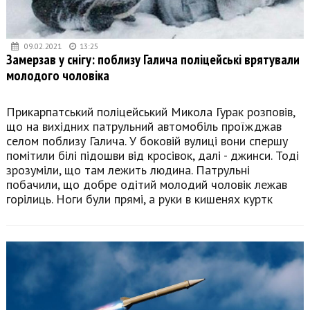
09.02.2021
13:25
Замерзав у снігу: поблизу Галича поліцейські врятували
молодого чоловіка
Прикарпатський поліцейський Микола Гурак розповів,
що на вихідних патрульний автомобіль проїжджав
селом поблизу Галича. У боковій вулиці вони спершу
помітили білі підошви від кросівок, далі - джинси. Тоді
зрозуміли, що там лежить людина. Патрульні
побачили, що добре одітий молодий чоловік лежав
горілиць. Ноги були прямі, а руки в кишенях куртк