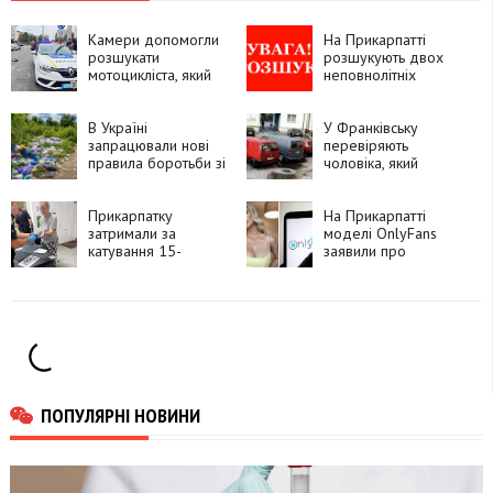
Камери допомогли
На Прикарпатті
розшукати
розшукують двох
мотоцикліста, який
неповнолітніх
утік після ДТП у
вихованок центру
Франківську
«Теплий дім»
В Україні
У Франківську
запрацювали нові
перевіряють
правила боротьби зі
чоловіка, який
стихійними
запропонував дитині
сміттєзвалищами
зайти до його
Прикарпатку
квартири
На Прикарпатті
затримали за
моделі OnlyFans
катування 15-
заявили про
річного сина з
вимагання хабарів
інвалідністю
поліцейськими
ПОПУЛЯРНІ НОВИНИ