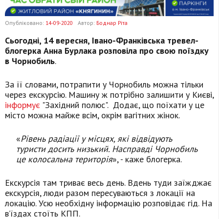
Опубліковано:
14-09-2020
Автор:
Боднар Ріта
Сьогодні, 14 вересня, Івано-Франківська тревел-
блогерка Анна Бурлака розповіла про свою поїздку
в Чорнобиль
.
За її словами, потрапити у Чорнобиль можна тільки
через екскурсію. Машину ж потрібно залишити у Києві,
інформує
"Західний полюс". Додає, що поїхати у це
місто можна майже всім, окрім вагітних жінок.
«
Рівень радіації у місцях, які відвідують
туристи досить низький. Насправді Чорнобиль
це колосальна територія
», - каже блогерка.
Екскурсія там триває весь день. Вдень туди заїжджає
екскурсія, люди разом пересуваються з локації на
локацію. Усю необхідну інформацію розповідає гід. На
в’їздах стоїть КПП.