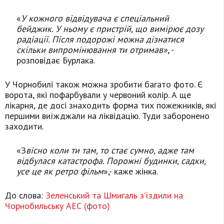
«
У кожного відвідувача є спеціальний
бейджик. У ньому є пристрій, що вимірює дозу
радіації. Після подорожі можна дізнатися
скільки випромінювання ти отримав»
, -
розповідає Бурлака.
У Чорнобилі також можна зробити багато фото. Є
ворота, які пофарбували у червоний колір. А ще
лікарня, де досі знаходить форма тих пожежників, які
першими виїжджали на ліквідацію. Туди заборонено
заходити.
«З
вісно коли ти там, то стає сумно, адже там
відбулася катастрофа. Порожні будинки, садки,
усе це як ретро фільм
»,- каже жінка.
До слова:
Зеленський та Шмигаль з’їздили на
Чорнобильську АЕС (фото)