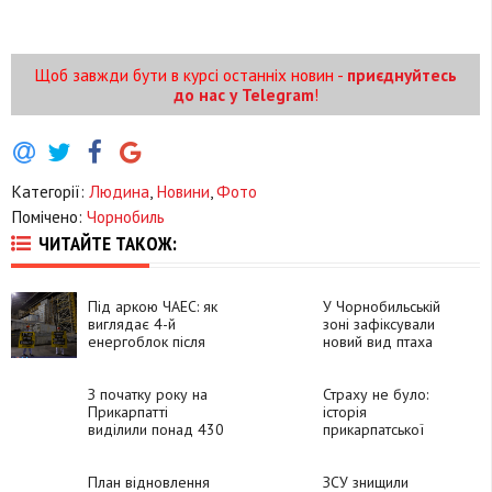
Щоб завжди бути в курсі останніх новин -
приєднуйтесь
до нас у Telegram
!
Категорії:
Людина
,
Новини
,
Фото
Помічено:
Чорнобиль
ЧИТАЙТЕ ТАКОЖ:
Під аркою ЧАЕС: як
У Чорнобильській
виглядає 4-й
зоні зафіксували
енергоблок після
новий вид птаха
окупації та атаки
дрона
З початку року на
Страху не було:
Прикарпатті
історія
виділили понад 430
прикарпатської
тисяч для
медсестри, яка
відшкодування пільг
допомагала
чорнобильцям
План відновлення
постраждалим у
ЗСУ знищили