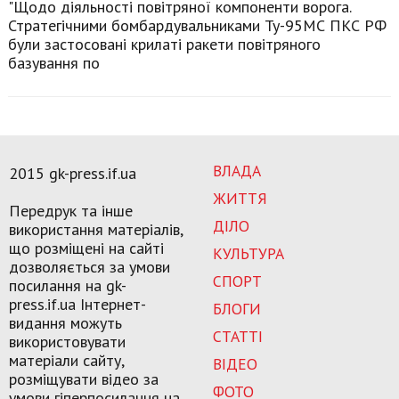
"Щодо діяльності повітряної компоненти ворога.
Стратегічними бомбардувальниками Ту-95МС ПКС РФ
були застосовані крилаті ракети повітряного
базування по
ВЛАДА
2015 gk-press.if.ua
ЖИТТЯ
Передрук та інше
ДІЛО
використання матеріалів,
що розміщені на сайті
КУЛЬТУРА
дозволяється за умови
СПОРТ
посилання на gk-
press.if.ua Інтернет-
БЛОГИ
видання можуть
СТАТТІ
використовувати
матеріали сайту,
ВІДЕО
розміщувати відео за
ФОТО
умови гіперпосилання на