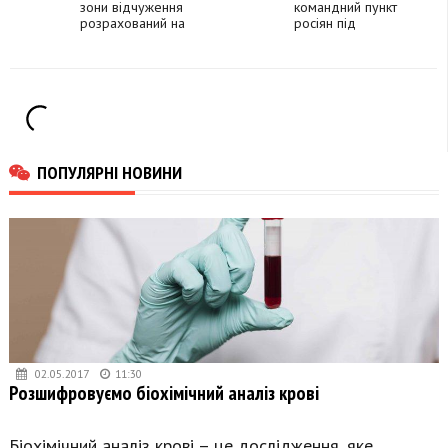
зони відчуження
Чорнобилі
командний пункт
розрахований на
росіян під
225 млн євро
Чорнобилем
ПОПУЛЯРНІ НОВИНИ
02.05.2017
11:30
Розшифровуємо біохімічний аналіз крові
Біохімічний аналіз крові – це дослідження, яке