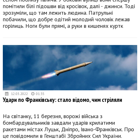
помітили білі підошви від кросівок, далі - джинси. Тоді
зрозуміли, що там лежить людина. Патрульні
побачили, що добре одітий молодий чоловік лежав
горілиць. Ноги були прямі, а руки в кишенях куртк
12.03.2022
01:35
Удари по Франківську: стало відомо, чим стріляли
На світанку, 11 березня, ворожі війська з
бомбардувальників завдали ударів крилатими
ракетами містах Луцьк, Дніпро, Івано-Франківськ. Про
це повідомили в Генштабі Збройних Сил України.