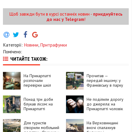
Щоб завжди бути в курсі останніх новин -
приєднуйтесь
до нас у Telegram
!
Категорії:
Новини
,
Притрафунки
Помічено:
ЧИТАЙТЕ ТАКОЖ:
На Прикарпатті
Прочитав —
розпочали
передай іншому: у
перевірки шкіл
Франківську в парку
перед новим
Шевченка працює
навчальним роком
безкоштовний
Понад три доби
книгообмін
Не поділили дорогу
блукав лісом: на
до джерела: на
Прикарпатті
Прикарпатті чоловік
знайшли 76-річного
побив
чоловіка, який зник
односельчанку
дорогою по воду
Для туристів
На Верховинщині
створили мобільний
вночі спалахнув