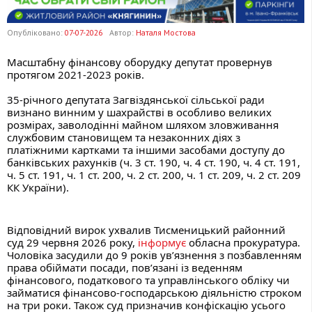
Опубліковано:
07-07-2026
Автор:
Наталя Мостова
Масштабну фінансову оборудку депутат провернув 
протягом 2021-2023 років.
35-річного депутата Загвіздянської сільської ради 
визнано винним у шахрайстві в особливо великих 
розмірах, заволодінні майном шляхом зловживання 
службовим становищем та незаконних діях з 
платіжними картками та іншими засобами доступу до 
банківських рахунків (ч. 3 ст. 190, ч. 4 ст. 190, ч. 4 ст. 191, 
ч. 5 ст. 191, ч. 1 ст. 200, ч. 2 ст. 200, ч. 1 ст. 209, ч. 2 ст. 209 
КК України). 
Відповідний вирок ухвалив Тисменицький районний 
суд 29 червня 2026 року, 
інформує 
обласна прокуратура. 
Чоловіка засудили до 9 років ув’язнення з позбавленням 
права обіймати посади, пов’язані із веденням 
фінансового, податкового та управлінського обліку чи 
займатися фінансово-господарською діяльністю строком 
на три роки. Також суд призначив конфіскацію усього 