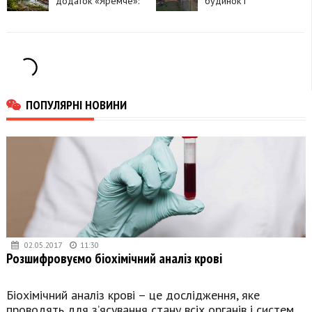
додаток «Яремче»:
будинок і
що в ньому можна
господарські
знайти
споруди:
травмувалася жінка
ПОПУЛЯРНІ НОВИНИ
02.05.2017
11:30
Розшифровуємо біохімічний аналіз крові
Біохімічний аналіз крові – це дослідження, яке
проводять для з’ясування стану всіх органів і систем