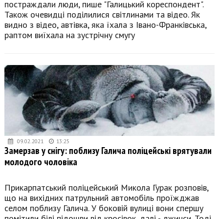
постраждали люди, пише "Галицький кореспондент".
Також очевидці поділилися світлинами та відео. Як
видно з відео, автівка, яка їхала з Івано-Франківська,
раптом виїхала на зустрічну смугу
09.02.2021
13:25
Замерзав у снігу: поблизу Галича поліцейські врятували
молодого чоловіка
Прикарпатський поліцейський Микола Гурак розповів,
що на вихідних патрульний автомобіль проїжджав
селом поблизу Галича. У боковій вулиці вони спершу
помітили білі підошви від кросівок, далі - джинси. Тоді