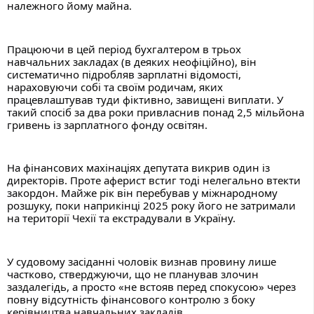
належного йому майна.
Працюючи в цей період бухгалтером в трьох 
навчальних закладах (в деяких неофіційно), він 
систематично підробляв зарплатні відомості, 
нараховуючи собі та своїм родичам, яких 
працевлаштував туди фіктивно, завищені виплати. У 
такий спосіб за два роки привласнив понад 2,5 мільйона 
гривень із зарплатного фонду освітян.
На фінансових махінаціях депутата викрив один із 
директорів. Проте аферист встиг тоді нелегально втекти 
закордон. Майже рік він перебував у міжнародному 
розшуку, поки наприкінці 2025 року його не затримали 
на території Чехії та екстрадували в Україну.
У судовому засіданні чоловік визнав провину лише 
частково, стверджуючи, що не планував злочин 
заздалегідь, а просто «не встояв перед спокусою» через 
повну відсутність фінансового контролю з боку 
керівництва навчальних закладів.