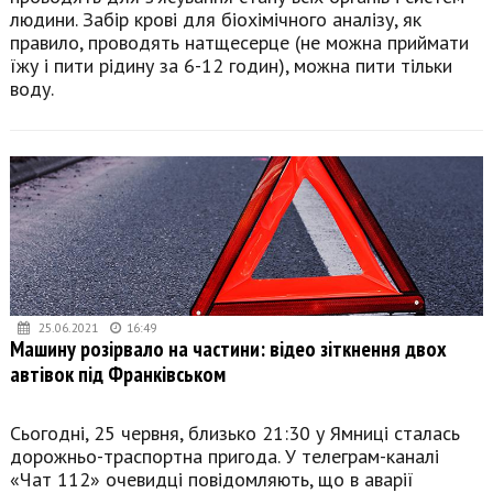
людини. Забір крові для біохімічного аналізу, як
правило, проводять натщесерце (не можна приймати
їжу і пити рідину за 6-12 годин), можна пити тільки
воду.
25.06.2021
16:49
Машину розірвало на частини: відео зіткнення двох
автівок під Франківськом
Сьогодні, 25 червня, близько 21:30 у Ямниці сталась
дорожньо-траспортна пригода. У телеграм-каналі
«Чат 112» очевидці повідомляють, що в аварії