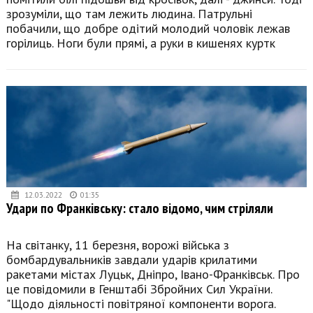
зрозуміли, що там лежить людина. Патрульні
побачили, що добре одітий молодий чоловік лежав
горілиць. Ноги були прямі, а руки в кишенях куртк
12.03.2022
01:35
Удари по Франківську: стало відомо, чим стріляли
На світанку, 11 березня, ворожі війська з
бомбардувальників завдали ударів крилатими
ракетами містах Луцьк, Дніпро, Івано-Франківськ. Про
це повідомили в Генштабі Збройних Сил України.
"Щодо діяльності повітряної компоненти ворога.