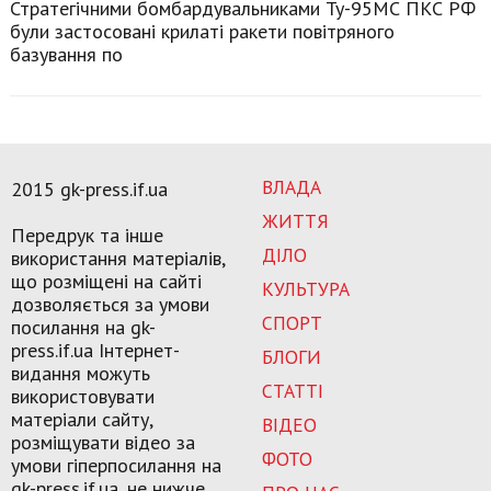
Стратегічними бомбардувальниками Ту-95МС ПКС РФ
були застосовані крилаті ракети повітряного
базування по
ВЛАДА
2015 gk-press.if.ua
ЖИТТЯ
Передрук та інше
ДІЛО
використання матеріалів,
що розміщені на сайті
КУЛЬТУРА
дозволяється за умови
СПОРТ
посилання на gk-
press.if.ua Інтернет-
БЛОГИ
видання можуть
СТАТТІ
використовувати
матеріали сайту,
ВІДЕО
розміщувати відео за
ФОТО
умови гіперпосилання на
gk-press.if.ua, не нижче