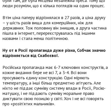
були там, де була місцева незалежна преса. Тому що
люди розуміли, що є кілька поглядів на один процес.
Втім ціна паперу відрізнялася в 27 разів, а ціна друку
– у шість разів вища для комерційних, ніж для
державних. Тож половину він знищив, а друга частина
пішла в інтернет, перереєструвалась під іншими
назвами і стала менш політичною.
Ну от в Росії пропаганда дуже різна, Собчак значно
відрізняється від Скабєєвої.
Російська пропаганда має 6-7 ключових конструктів, а
кожне видання бере не всі 7, а 3-4. Всі вони
просувають єдину конструкцію. Одні міряють
температуру, а інші більш предметно агітують. Але
ніхто не піддає сумніву систему влади в Росії, Росію-
матушку, і не піддають сумніву моральне право
диктувати свою позицію у світі. Хоч і не всі говорять
про «розіп’ятих мальчиків».