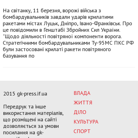
На світанку, 11 березня, ворожі війська з
бомбардувальників завдали ударів крилатими
ракетами містах Луцьк, Дніпро, Івано-Франківськ. Про
це повідомили в Генштабі Збройних Сил України.
"Щодо діяльності повітряної компоненти ворога.
Стратегічними бомбардувальниками Ту-95МС ПКС РФ
були застосовані крилаті ракети повітряного
базування по
ВЛАДА
2015 gk-press.if.ua
ЖИТТЯ
Передрук та інше
ДІЛО
використання матеріалів,
що розміщені на сайті
КУЛЬТУРА
дозволяється за умови
СПОРТ
посилання на gk-