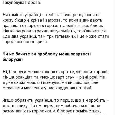
закуповував дрова.
Натомість українці – генії тактики реагування на
кризу. Якщо є криза і загроза, то вони відкидають
правила і створюють горизонтальні зв’язки. Але як
тільки загроза втрачає актуальність, то з’являється
«де два українці, там три гетьмани». І це може стати
зародком нової кризи.
Чи не бачите ви проблему меншовартості
білорусів?
Ні, білоруси менше говорять про те, які вони хороші.
«Інша реакція» та «меншовартість» – різні речі. Ми
дуже схожі мовою і візерунками вишиванок, але
механізми мислення у нас кардинально різні.
Якщо образити українця, то перше, що він зробить –
дасть в пику. Потім перед ним вибачаться і вони
разом вип’ють горілочки. А білорус посміхнеться,