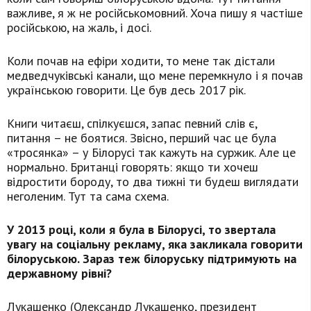
важливе, я ж не російськомовний. Хоча пишу я частіше
російською, на жаль, і досі.
Коли почав на ефіри ходити, то мене так дістали
медведчуківські канали, що мене перемкнуло і я почав
українською говорити. Це був десь 2017 рік.
Книги читаєш, спілкуєшся, запас певний слів є,
питання – не боятися. Звісно, перший час це була
«тросянка» – у Білорусі так кажуть на суржик. Але це
нормально. Британці говорять: якщо ти хочеш
відростити бороду, то два тижні ти будеш виглядати
неголеним. Тут та сама схема.
У 2013 році, коли я була в Білорусі, то звертала
увагу на соціальну рекламу, яка закликала говорити
білоруською. Зараз теж білоруську підтримують на
державному рівні?
Лукашенко (Олександр Лукашенко, президент