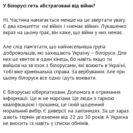
У Білорусі геть абстраговані від війни?
Ні. Частина намагається менше на це звертати увагу.
Є два концепти: «ні війні» і «немає війни». Лукашенко
якраз на цьому грає, він каже, що війни у них немає.
Але слід пам’ятати, що найчисельніша група
добровольців, які захищають Україну – білоруси. Для
них це квиток в один кінець, бо навіть якщо ти
вийшов на зв'язок з білорусами, які воюють в Україні,
тобі вже кримінальна справа. За вербування. Але при
цьому білоруси все одно їдуть воювати.
Є білоруські кіберпатизани. Допомога в отримання
інформації. Це ж не марсіани. Це люди з гарною
кваліфікацією і грошима, це їхній щоденний
моральний вибір. Є диверсії на залізницях. За це зараз
дають термін ув’язнення від 22 до 30 років. А Україна
не вносить їх навіть у списки обмінів.