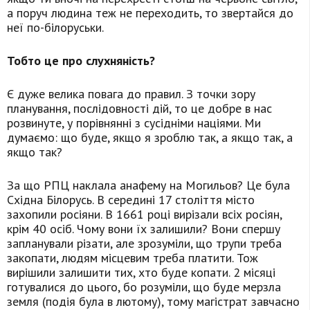
а поруч людина теж не переходить, то звертайся до
неї по-білоруськи.
Тобто це про слухняність?
Є дуже велика повага до правил. З точки зору
планування, послідовності дій, то це добре в нас
розвинуте, у порівнянні з сусідніми націями. Ми
думаємо: що буде, якщо я зроблю так, а якщо так, а
якщо так?
За що РПЦ наклала анафему на Могильов? Це була
Східна Білорусь. В середині 17 століття місто
захопили росіяни. В 1661 році вирізали всіх росіян,
крім 40 осіб. Чому вони їх залишили? Вони спершу
запланували різати, але зрозуміли, що трупи треба
закопати, людям місцевим треба платити. Тож
вирішили залишити тих, хто буде копати. 2 місяці
готувалися до цього, бо розуміли, що буде мерзла
земля (подія була в лютому), тому магістрат завчасно