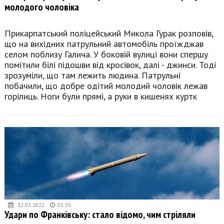
молодого чоловіка
Прикарпатський поліцейський Микола Гурак розповів,
що на вихідних патрульний автомобіль проїжджав
селом поблизу Галича. У боковій вулиці вони спершу
помітили білі підошви від кросівок, далі - джинси. Тоді
зрозуміли, що там лежить людина. Патрульні
побачили, що добре одітий молодий чоловік лежав
горілиць. Ноги були прямі, а руки в кишенях куртк
12.03.2022
01:35
Удари по Франківську: стало відомо, чим стріляли