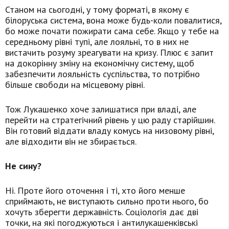
Станом на сьогодні, у тому форматі, в якому є
білоруська система, вона може будь-коли повалитися,
бо може почати пожирати сама себе. Якщо у тебе на
середньому рівні тупі, але лояльні, то в них не
вистачить розуму зреагувати на кризу. Плюс є запит
на докорінну зміну на економічну систему, щоб
забезпечити лояльність суспільства, то потрібно
більше свободи на місцевому рівні.
Тож Лукашенко хоче залишатися при владі, але
перейти на стратегічний рівень у цю раду старійшин.
Він готовий віддати владу комусь на низовому рівні,
але відходити він не збирається.
Не сину?
Ні. Проте його оточення і ті, хто його менше
сприймають, не виступають сильно проти нього, бо
хочуть зберегти державність. Соціологія дає дві
точки, на які погоджуються і антилукашенківські