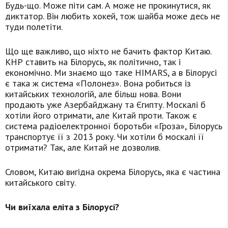
Будь-що. Може піти сам. А може не прокинутися, як
диктатор. Він любить хокей, тож шайба може десь не
туди полетіти.
Що ще важливо, що ніхто не бачить фактор Китаю.
КНР ставить на Білорусь, як політично, так і
економічно. Ми знаємо що таке HIMARS, а в Білорусі
є така ж система «Полонез». Вона робиться із
китайських технологій, але більш нова. Вони
продають уже Азербайджану та Єгипту. Москалі б
хотіли його отримати, але Китай проти. Також є
система радіоелектронної боротьби «Гроза», Білорусь
транспортує її з 2013 року. Чи хотіли б москалі її
отримати? Так, але Китай не дозволив.
Словом, Китаю вигідна окрема Білорусь, яка є частина
китайського світу.
Чи виїхала еліта з Білорусі?