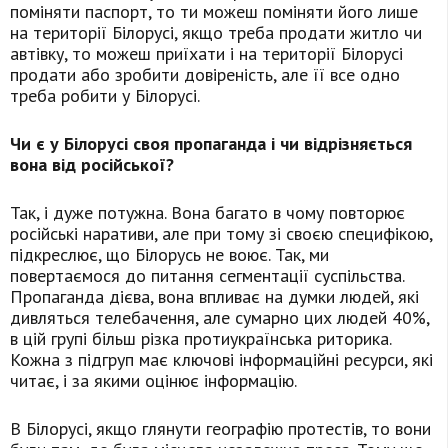
поміняти паспорт, то ти можеш поміняти його лише
на території Білорусі, якщо треба продати житло чи
автівку, то можеш приїхати і на території Білорусі
продати або зробити довіреність, але її все одно
треба робити у Білорусі.
Чи є у Білорусі своя пропаганда і чи відрізняється
вона від російської?
Так, і дуже потужна. Вона багато в чому повторює
російські наративи, але при тому зі своєю специфікою,
підкреслює, що Білорусь не воює. Так, ми
повертаємося до питання сегментації суспільства.
Пропаганда дієва, вона впливає на думки людей, які
дивляться телебачення, але сумарно цих людей 40%,
в цій групі більш різка протиукраїнська риторика.
Кожна з підгруп має ключові інформаційні ресурси, які
читає, і за якими оцінює інформацію.
В Білорусі, якщо глянути географію протестів, то вони