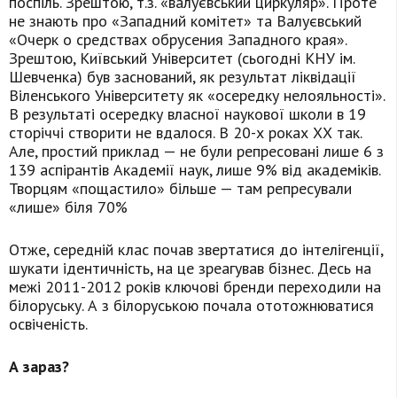
поспіль. Зрештою, т.з. «валуєвський циркуляр». Проте
не знають про «Западний комітет» та Валуєвський
«Очерк о средствах обрусения Западного края».
Зрештою, Київський Університет (сьогодні КНУ ім.
Шевченка) був заснований, як результат ліквідації
Віленського Університету як «осередку нелояльності».
В результаті осередку власної наукової школи в 19
сторіччі створити не вдалося. В 20-х роках ХХ так.
Але, простий приклад — не були репресовані лише 6 з
139 аспірантів Академії наук, лише 9% від академіків.
Творцям «пощастило» більше — там репресували
«лише» біля 70%
Отже, середній клас почав звертатися до інтелігенції,
шукати ідентичність, на це зреагував бізнес. Десь на
межі 2011-2012 років ключові бренди переходили на
білоруську. А з білоруською почала ототожнюватися
освіченість.
А зараз?