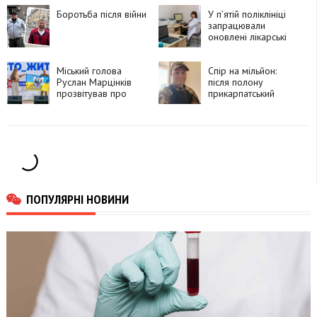
реабілітації
ветеранів війни і
Боротьба після війни
У п’ятій поліклініці
цивільних
запрацювали
оновлені лікарські
кабінети
Міський голова
Спір на мільйон:
Руслан Марцінків
після полону
прозвітував про
прикарпатський
свою роботу в
ветеран намагається
першому півріччі
повернути виплати,
які отримувала
колишня дружина
ПОПУЛЯРНІ НОВИНИ