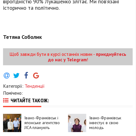
вірогідністю 90% Лукашенко злітає. Ми пов’язані
історично та політично.
Тетяна Соболик
Щоб завжди бути в курсі останніх новин -
приєднуйтесь
до нас у Telegram
!
Категорії:
Тенденції
Помічено:
ЧИТАЙТЕ ТАКОЖ:
Івано-Франківськ і
Івано-Франківськ
японське агентство
інвестує в свою
JICA планують
молодь
об’єднати зусилля в