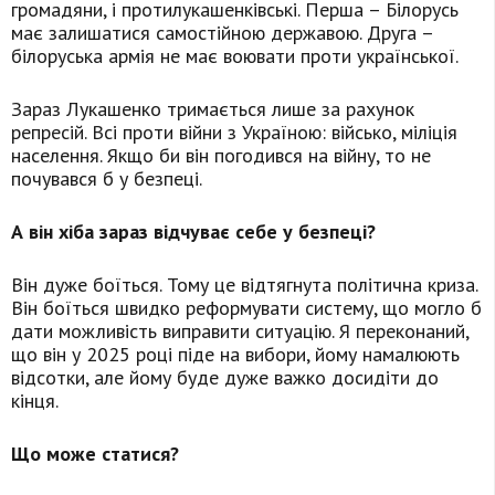
громадяни, і протилукашенківські. Перша – Білорусь
має залишатися самостійною державою. Друга –
білоруська армія не має воювати проти української.
Зараз Лукашенко тримається лише за рахунок
репресій. Всі проти війни з Україною: військо, міліція
населення. Якщо би він погодився на війну, то не
почувався б у безпеці.
А він хіба зараз відчуває себе у безпеці?
Він дуже боїться. Тому це відтягнута політична криза.
Він боїться швидко реформувати систему, що могло б
дати можливість виправити ситуацію. Я переконаний,
що він у 2025 році піде на вибори, йому намалюють
відсотки, але йому буде дуже важко досидіти до
кінця.
Що може статися?