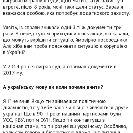
вигравав міграційні суди, щоб мати статус захисту. І
втретє, після 8 років, мені таки дали статус. Зараз я
вважаюся особою, яка потребує додаткового захисту.
Уявіть, із справи зникали одні й ті ж документи три
рази. А перед судом приходили якісь люди, які казали,
що можуть вирішити ситуацію, ймовірно посередники.
Але хіба вам треба пояснювати ситуацію з корупцією
в Україні?
У 2014 році я виграв суд, а отримав документи в
2017-му.
А українську мову ви коли почали вчити?
Я її не вчив. Якщо ти займаєшся політичною
діяльністю, то у тебе рано чи пізно з’являються друзі-
українці. Ще в 90-ті роки нашими партнерами були
УСС, КВУ, потім ОУН. Якщо ти контактуєш з
націоналістами, то ти розумієш українську. Особливо,
коли сам говориш білоруською вдома. Тут питання