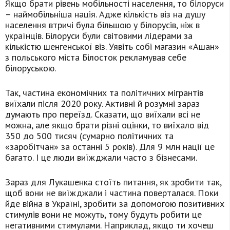
Якщо брати рівень мобільності населення, то білоруси
– наймобільніша нація. Адже кількість віз на душу
населення втричі була більшою у білорусів, ніж в
українців. Білоруси були світовими лідерами за
кількістю шенгенської віз. Уявіть собі магазин «Ашан»
з польського міста Білосток рекламував себе
білоруською.
Так, частина економічних та політичних мігрантів
виїхали після 2020 року. Активні й розумні зараз
думають про переїзд. Сказати, що виїхали всі не
можна, але якщо брати різні оцінки, то виїхало від
350 до 500 тисяч (сумарно політичних та
«заробітчан» за останні 5 років). Для 9 млн нації це
багато. І це люди виїжджали часто з бізнесами.
Зараз для Лукашенка стоїть питання, як зробити так,
щоб вони не виїжджали і частина поверталася. Поки
йде війна в Україні, зробити за допомогою позитивних
стимулів вони не можуть, тому будуть робити це
негативними стимулами. Наприклад, якщо ти хочеш