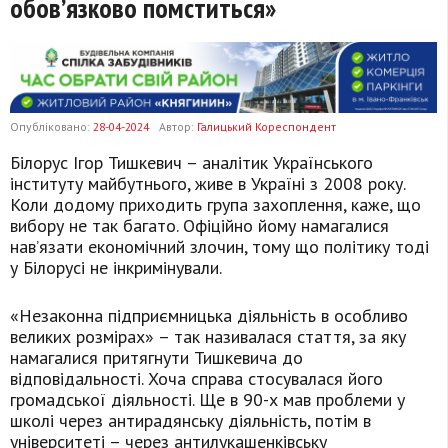
обов’язково помститься»
Опубліковано:
28-04-2024
Автор:
Галицький Кореспондент
Білорус Ігор Тишкевич – аналітик Українського
інституту майбутнього, живе в Україні з 2008 року.
Коли додому приходить група захоплення, каже, що
вибору не так багато. Офіційно йому намагалися
нав’язати економічний злочин, тому що політику тоді
у Білорусі не інкримінували.
«Незаконна підприємницька діяльність в особливо
великих розмірах» – так називалася стаття, за яку
намагалися притягнути Тишкевича до
відповідальності. Хоча справа стосувалася його
громадської діяльності. Ще в 90-х мав проблеми у
школі через антирадянську діяльність, потім в
університеті – через антилукашенківську