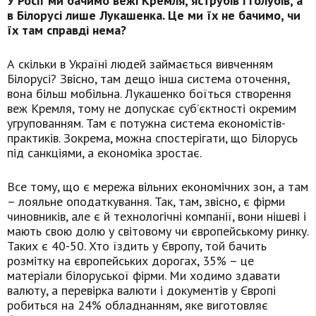
У Росії ми бачимо вежі Кремля, яструбів і голубів, а
в Білорусі лише Лукашенка. Це ми їх не бачимо, чи
їх там справді нема?
А скільки в Україні людей займається вивченням
Білорусі? Звісно, там дещо інша система оточення,
вона більш мобільна. Лукашенко боїться створення
веж Кремля, тому не допускає суб’єктності окремим
угрупованням. Там є потужна система економістів-
практиків. Зокрема, можна спостерігати, що Білорусь
під санкціями, а економіка зростає.
Все тому, що є мережа вільних економічних зон, а там
– лояльне оподаткування. Так, там, звісно, є фірми
чиновників, але є й технологічні компанії, вони нішеві і
мають свою долю у світовому чи європейському ринку.
Таких є 40-50. Хто їздить у Європу, той бачить
розмітку на європейських дорогах, 35% – це
матеріали білоруської фірми. Ми ходимо здавати
валюту, а перевірка валюти і документів у Європі
робиться на 24% обладнанням, яке виготовляє