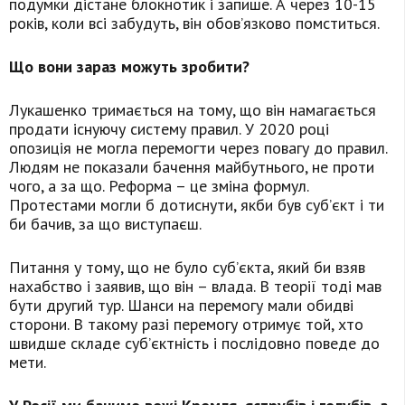
подумки дістане блокнотик і запише. А через 10-15
років, коли всі забудуть, він обов’язково помститься.
Що вони зараз можуть зробити?
Лукашенко тримається на тому, що він намагається
продати існуючу систему правил. У 2020 році
опозиція не могла перемогти через повагу до правил.
Людям не показали бачення майбутнього, не проти
чого, а за що. Реформа – це зміна формул.
Протестами могли б дотиснути, якби був суб’єкт і ти
би бачив, за що виступаєш.
Питання у тому, що не було суб’єкта, який би взяв
нахабство і заявив, що він – влада. В теорії тоді мав
бути другий тур. Шанси на перемогу мали обидві
сторони. В такому разі перемогу отримує той, хто
швидше складе суб’єктність і послідовно поведе до
мети.