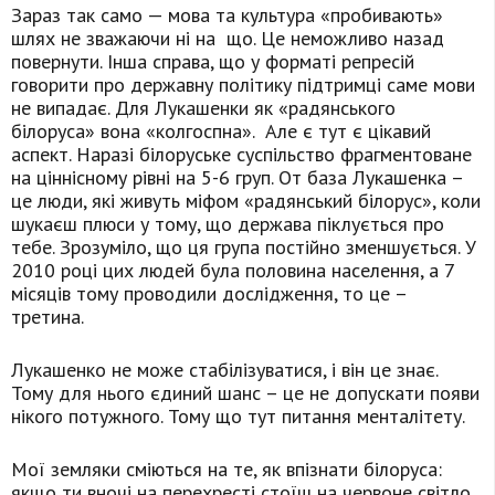
Зараз так само — мова та культура «пробивають»
шлях не зважаючи ні на що. Це неможливо назад
повернути. Інша справа, що у форматі репресій
говорити про державну політику підтримці саме мови
не випадає. Для Лукашенки як «радянського
білоруса» вона «колгоспна». Але є тут є цікавий
аспект. Наразі білоруське суспільство фрагментоване
на ціннісному рівні на 5-6 груп. От база Лукашенка –
це люди, які живуть міфом «радянський білорус», коли
шукаєш плюси у тому, що держава піклується про
тебе. Зрозуміло, що ця група постійно зменшується. У
2010 році цих людей була половина населення, а 7
місяців тому проводили дослідження, то це –
третина.
Лукашенко не може стабілізуватися, і він це знає.
Тому для нього єдиний шанс – це не допускати появи
нікого потужного. Тому що тут питання менталітету.
Мої земляки сміються на те, як впізнати білоруса:
якщо ти вночі на перехресті стоїш на червоне світло,