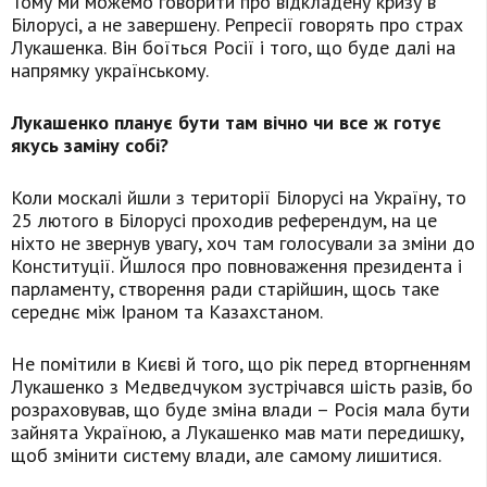
Тому ми можемо говорити про відкладену кризу в
Білорусі, а не завершену. Репресії говорять про страх
Лукашенка. Він боїться Росії і того, що буде далі на
напрямку українському.
Лукашенко планує бути там вічно чи все ж готує
якусь заміну собі?
Коли москалі йшли з території Білорусі на Україну, то
25 лютого в Білорусі проходив референдум, на це
ніхто не звернув увагу, хоч там голосували за зміни до
Конституції. Йшлося про повноваження президента і
парламенту, створення ради старійшин, щось таке
середнє між Іраном та Казахстаном.
Не помітили в Києві й того, що рік перед вторгненням
Лукашенко з Медведчуком зустрічався шість разів, бо
розраховував, що буде зміна влади – Росія мала бути
зайнята Україною, а Лукашенко мав мати передишку,
щоб змінити систему влади, але самому лишитися.