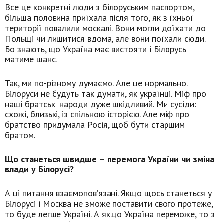
Все це конкретні люди з білоруським паспортом,
більша половина приїхала після того, як з їхньої
території повалили москалі. Вони могли доїхати до
Польщі чи лишитися вдома, але вони поїхали сюди.
Бо знають, що Україна має вистояти і Білорусь
матиме шанс.
Так, ми по-різному думаємо. Але це нормально.
Білоруси не будуть так думати, як українці. Міф про
наші братські народи дуже шкідливий. Ми сусіди:
схожі, близькі, із спільною історією. Але міф про
братство придумала Росія, щоб бути старшим
братом.
Що станеться швидше –
перемога України чи зміна
влади у Білорусі?
А ці питання взаємопов’язані. Якщо щось станеться у
Білорусі і Москва не зможе поставити свого протеже,
то буде легше Україні. А якщо Україна переможе, то з