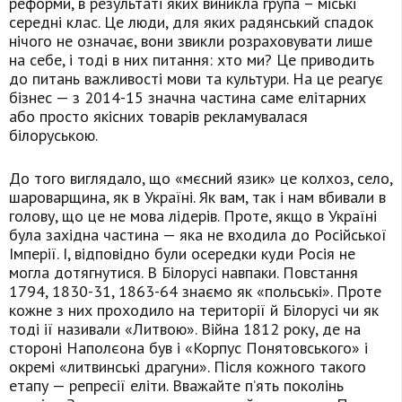
реформи, в результаті яких виникла група – міські
середні клас. Це люди, для яких радянський спадок
нічого не означає, вони звикли розраховувати лише
на себе, і тоді в них питання: хто ми? Це приводить
до питань важливості мови та культури. На це реагує
бізнес — з 2014-15 значна частина саме елітарних
або просто якісних товарів рекламувалася
білоруською.
До того виглядало, що «мєсний язик» це колхоз, село,
шароварщина, як в Україні. Як вам, так і нам вбивали в
голову, що це не мова лідерів. Проте, якщо в Україні
була західна частина — яка не входила до Російської
Імперії. І, відповідно були осередки куди Росія не
могла дотягнутися. В Білорусі навпаки. Повстання
1794, 1830-31, 1863-64 знаємо як «польські». Проте
кожне з них проходило на території й Білорусі чи як
тоді ії називали «Литвою». Війна 1812 року, де на
стороні Наполєона був і «Корпус Понятовського» і
окремі «литвинські драгуни». Після кожного такого
етапу — репресії еліти. Вважайте п’ять поколінь