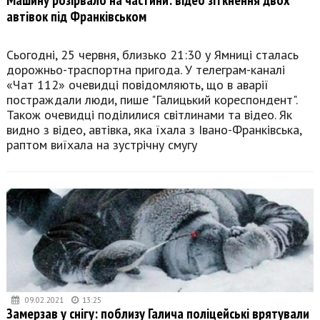
автівок під Франківськом
Сьогодні, 25 червня, близько 21:30 у Ямниці сталась
дорожньо-траспортна пригода. У телеграм-каналі
«Чат 112» очевидці повідомляють, що в аварії
постраждали люди, пише "Галицький кореспондент".
Також очевидці поділилися світлинами та відео. Як
видно з відео, автівка, яка їхала з Івано-Франківська,
раптом виїхала на зустрічну смугу
09.02.2021
13:25
Замерзав у снігу: поблизу Галича поліцейські врятували