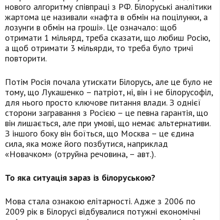
нового алгоритму співпраці з РФ. Білоруські аналітики
жартома це називали «нафта в обмін на поцілунки, а
лозунги в обмін на гроші». Це означало: щоб
отримати 1 мільярд, треба сказати, що любиш Росію,
а щоб отримати 3 мільярди, то треба було тричі
повторити.
Потім Росія почала утискати Білорусь, але це було не
тому, що Лукашенко – патріот, ні, він і не білорусофіл,
для нього просто ключове питання влади. З однієї
сторони загравання з Росією – це певна гарантія, що
він лишається, але при умові, що немає альтернативи.
З іншого боку він боїться, що Москва – це єдина
сила, яка може його позбутися, наприклад
«Новачком» (отруйна речовина, – авт.).
То яка ситуація зараз із білоруською?
Мова стала ознакою елітарності. Адже з 2006 по
2009 рік в Білорусі відбувалися потужні економічні