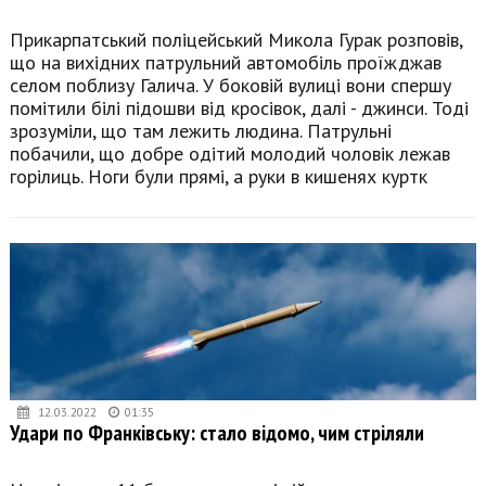
Прикарпатський поліцейський Микола Гурак розповів,
що на вихідних патрульний автомобіль проїжджав
селом поблизу Галича. У боковій вулиці вони спершу
помітили білі підошви від кросівок, далі - джинси. Тоді
зрозуміли, що там лежить людина. Патрульні
побачили, що добре одітий молодий чоловік лежав
горілиць. Ноги були прямі, а руки в кишенях куртк
12.03.2022
01:35
Удари по Франківську: стало відомо, чим стріляли