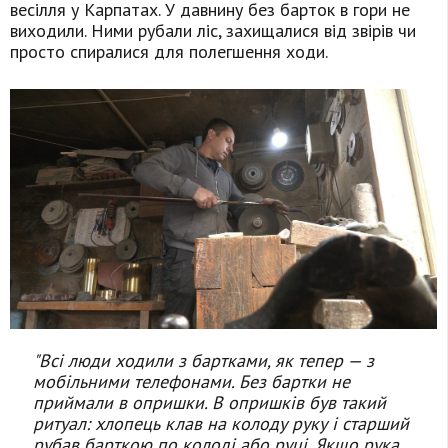
весілля у Карпатах. У давнину без барток в гори не
виходили. Ними рубали ліс, захищалися від звірів чи
просто спиралися для полегшення ходи.
"Всі люди ходили з бартками, як тепер — з
мобільними телефонами. Без бартки не
приймали в опришки. В опришків був такий
ритуал: хлопець клав на колоду руку і старший
рубав барткою по колоді або руці. Якщо рука