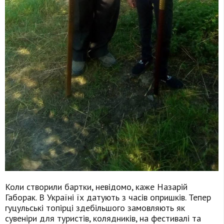
Коли створили бартки, невідомо, каже Назарій
Габорак. В Україні їх датують з часів опришків. Тепер
гуцульські топірці здебільшого замовляють як
сувеніри для туристів, колядників, на фестивалі та