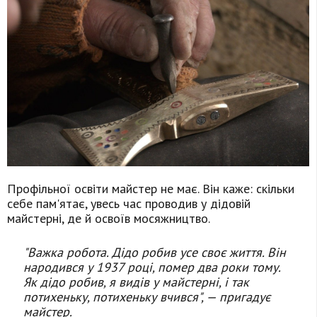
Профільної освіти майстер не має. Він каже: скільки
себе пам'ятає, увесь час проводив у дідовій
майстерні, де й освоїв мосяжництво.
"Важка робота. Дідо робив усе своє життя. Він
народився у 1937 році, помер два роки тому.
Як дідо робив, я видів у майстерні, і так
потихеньку, потихеньку вчився", — пригадує
майстер.