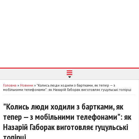
Головна
»
Новини
»
"Колись люди ходили з бартками, як тепер — з
мобільними телефонами": як Назарій Габорак виготовляє гуцульські топірці
"Колись люди ходили з бартками, як
тепер — з мобільними телефонами": як
Назарій Габорак виготовляє гуцульські
топірці