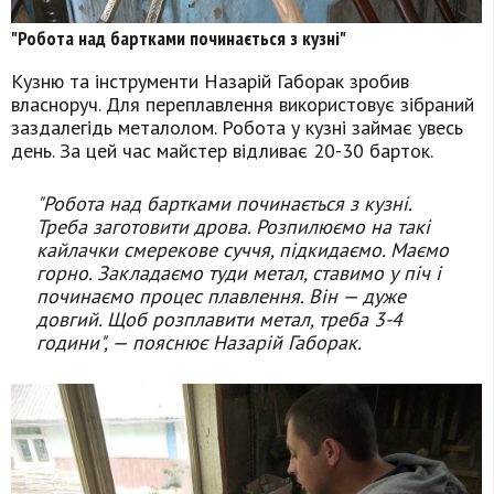
"Робота над бартками починається з кузні"
Кузню та інструменти Назарій Габорак зробив
власноруч. Для переплавлення використовує зібраний
заздалегідь металолом. Робота у кузні займає увесь
день. За цей час майстер відливає 20-30 барток.
"Робота над бартками починається з кузні.
Треба заготовити дрова. Розпилюємо на такі
кайлачки
смерекове суччя, підкидаємо. Маємо
горно. Закладаємо туди метал, ставимо у піч і
починаємо процес плавлення. Він — дуже
довгий. Щоб розплавити метал, треба 3-4
години", — пояснює Назарій Габорак.