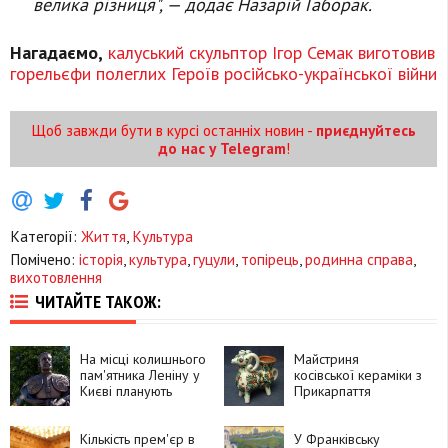
велика різниця", — додає Назарій Габорак.
Нагадаємо,
калуський скульптор Ігор Семак виготовив
горельєфи полеглих Героїв російсько-української війни
Щоб завжди бути в курсі останніх новин -
приєднуйтесь
до нас у Telegram
!
Категорії:
Життя
,
Культура
Помічено:
історія
,
культура
,
гуцули
,
топірець
,
родинна справа
,
вихотовлення
ЧИТАЙТЕ ТАКОЖ:
На місці колишнього
Майстриня
пам'ятника Леніну у
косівської кераміки з
Києві планують
Прикарпаття
встановити
отримала довічну
монумент Івану
стипендію
Мазепі
Кількість прем'єр в
Президента
У Франківську