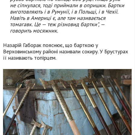
не сіпнулася, тоді приймали в опришки. Бартки
виготовляють і в Румунії, і в Польщі, і в Чехії.
Навіть в Америці є, але там називається
томагавк. Це — теж різновид бартки", —
говорить мосяжник.
Назарій Габорак пояснює, що барткою у
Верховинському районі називали сокиру. У Брустурах
її називають топірцем.