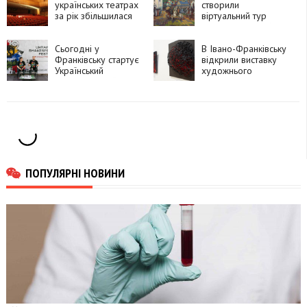
українських театрах
створили
за рік збільшилася
віртуальний тур
на 12%
галереєю Михайла
Фіголя
Сьогодні у
В Івано-Франківську
Франківську стартує
відкрили виставку
Український
художнього
Шекспірівський
текстилю
фестиваль
ПОПУЛЯРНІ НОВИНИ