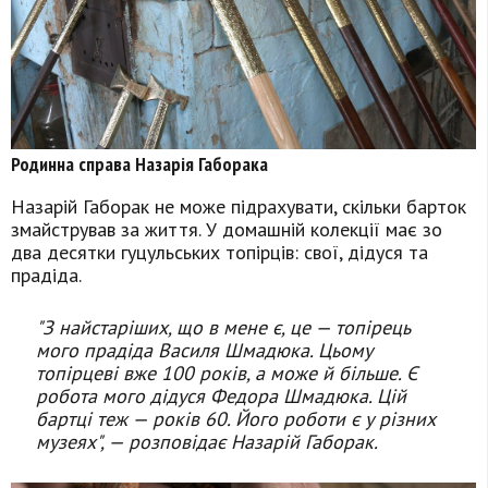
Родинна справа Назарія Габорака
Назарій Габорак не може підрахувати, скільки барток
змайстрував за життя. У домашній колекції має зо
два десятки гуцульських топірців: свої, дідуся та
прадіда.
"З найстаріших, що в мене є, це — топірець
мого прадіда Василя Шмадюка. Цьому
топірцеві вже 100 років, а може й більше. Є
робота мого дідуся Федора Шмадюка. Цій
бартці теж — років 60. Його роботи є у різних
музеях", — розповідає Назарій Габорак.