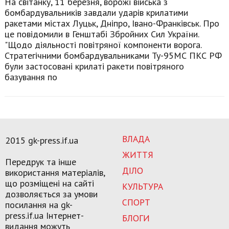
На світанку, 11 березня, ворожі війська з
бомбардувальників завдали ударів крилатими
ракетами містах Луцьк, Дніпро, Івано-Франківськ. Про
це повідомили в Генштабі Збройних Сил України.
"Щодо діяльності повітряної компоненти ворога.
Стратегічними бомбардувальниками Ту-95МС ПКС РФ
були застосовані крилаті ракети повітряного
базування по
ВЛАДА
2015 gk-press.if.ua
ЖИТТЯ
Передрук та інше
ДІЛО
використання матеріалів,
що розміщені на сайті
КУЛЬТУРА
дозволяється за умови
СПОРТ
посилання на gk-
press.if.ua Інтернет-
БЛОГИ
видання можуть