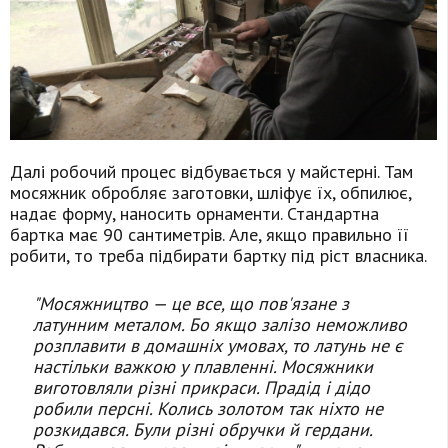
Далі робочий процес відбувається у майстерні. Там
мосяжник обробляє заготовки, шліфує їх, обпилює,
надає форму, наносить орнаменти. Стандартна
бартка має 90 сантиметрів. Але, якщо правильно її
робити, то треба підбирати бартку під ріст власника.
"Мосяжництво — це все, що пов'язане з
латунним металом. Бо якщо залізо неможливо
розплавити в домашніх умовах, то латунь не є
настільки важкою у плавленні. Мосяжники
виготовляли різні прикраси. Прадід і дідо
робили персні. Колись золотом так ніхто не
розкидався. Були різні обручки й гердани.