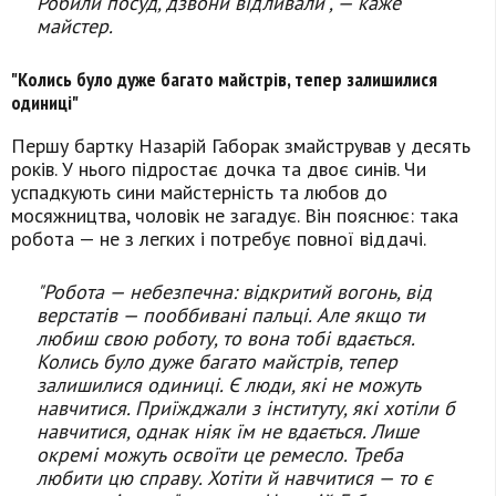
Робили посуд, дзвони відливали", — каже
майстер.
"Колись було дуже багато майстрів, тепер залишилися
одиниці"
Першу бартку Назарій Габорак змайстрував у десять
років. У нього підростає дочка та двоє синів. Чи
успадкують сини майстерність та любов до
мосяжництва, чоловік не загадує. Він пояснює: така
робота — не з легких і потребує повної віддачі.
"Робота — небезпечна: відкритий вогонь, від
верстатів — пооббивані пальці. Але якщо ти
любиш свою роботу, то вона тобі вдається.
Колись було дуже багато майстрів, тепер
залишилися одиниці. Є люди, які не можуть
навчитися. Приїжджали з інституту, які хотіли б
навчитися, однак ніяк їм не вдається. Лише
окремі можуть освоїти це ремесло. Треба
любити цю справу. Хотіти й навчитися — то є