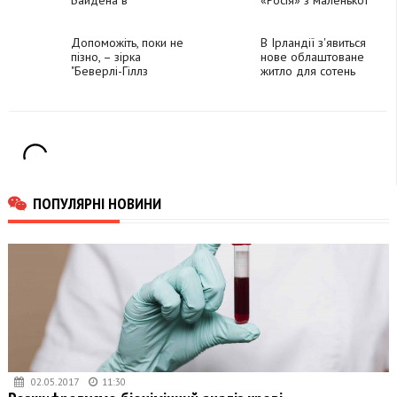
непохитній
літери
підтримці України
Допоможіть, поки не
В Ірландії з'явиться
пізно, – зірка
нове облаштоване
"Беверлі-Гіллз
житло для сотень
90210" закликала
українців
світ не забувати про
Україну
ПОПУЛЯРНІ НОВИНИ
02.05.2017
11:30