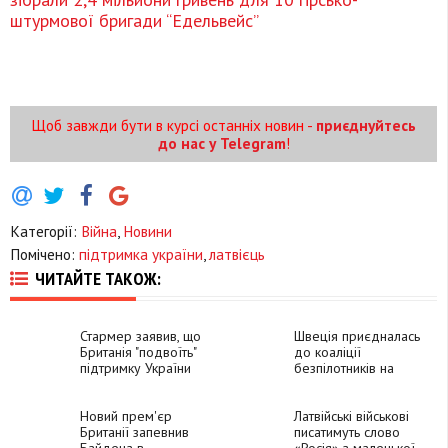
штурмової бригади “Едельвейс”
Щоб завжди бути в курсі останніх новин -
приєднуйтесь
до нас у Telegram
!
Категорії:
Війна
,
Новини
Помічено:
підтримка україни
,
латвієць
ЧИТАЙТЕ ТАКОЖ:
Стармер заявив, що
Швеція приєдналась
Британія "подвоїть"
до коаліції
підтримку України
безпілотників на
підтримку України
Новий прем'єр
Латвійські військові
Британії запевнив
писатимуть слово
Байдена в
«Росія» з маленької