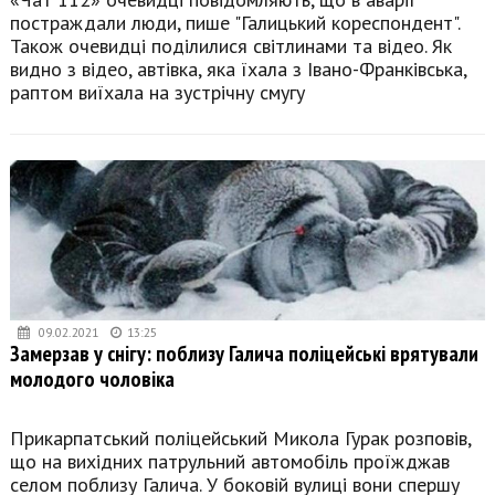
постраждали люди, пише "Галицький кореспондент".
Також очевидці поділилися світлинами та відео. Як
видно з відео, автівка, яка їхала з Івано-Франківська,
раптом виїхала на зустрічну смугу
09.02.2021
13:25
Замерзав у снігу: поблизу Галича поліцейські врятували
молодого чоловіка
Прикарпатський поліцейський Микола Гурак розповів,
що на вихідних патрульний автомобіль проїжджав
селом поблизу Галича. У боковій вулиці вони спершу