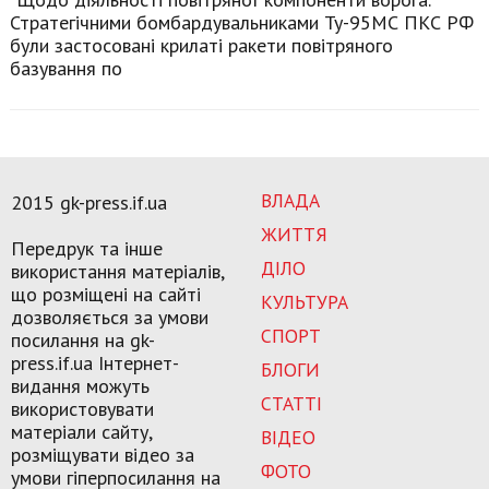
Стратегічними бомбардувальниками Ту-95МС ПКС РФ
були застосовані крилаті ракети повітряного
базування по
ВЛАДА
2015 gk-press.if.ua
ЖИТТЯ
Передрук та інше
ДІЛО
використання матеріалів,
що розміщені на сайті
КУЛЬТУРА
дозволяється за умови
СПОРТ
посилання на gk-
press.if.ua Інтернет-
БЛОГИ
видання можуть
СТАТТІ
використовувати
матеріали сайту,
ВІДЕО
розміщувати відео за
ФОТО
умови гіперпосилання на