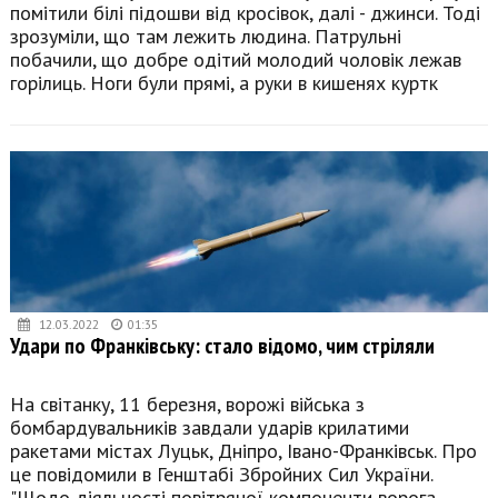
помітили білі підошви від кросівок, далі - джинси. Тоді
зрозуміли, що там лежить людина. Патрульні
побачили, що добре одітий молодий чоловік лежав
горілиць. Ноги були прямі, а руки в кишенях куртк
12.03.2022
01:35
Удари по Франківську: стало відомо, чим стріляли
На світанку, 11 березня, ворожі війська з
бомбардувальників завдали ударів крилатими
ракетами містах Луцьк, Дніпро, Івано-Франківськ. Про
це повідомили в Генштабі Збройних Сил України.
"Щодо діяльності повітряної компоненти ворога.