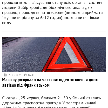
проводять для з’ясування стану всіх органів і систем
людини. Забір крові для біохімічного аналізу, як
правило, проводять натщесерце (не можна приймати
їжу і пити рідину за 6-12 годин), можна пити тільки
воду.
25.06.2021
16:49
Машину розірвало на частини: відео зіткнення двох
автівок під Франківськом
Сьогодні, 25 червня, близько 21:30 у Ямниці сталась
дорожньо-траспортна пригода. У телеграм-каналі
«Чат 112» очевидці повідомляють, що в аварії