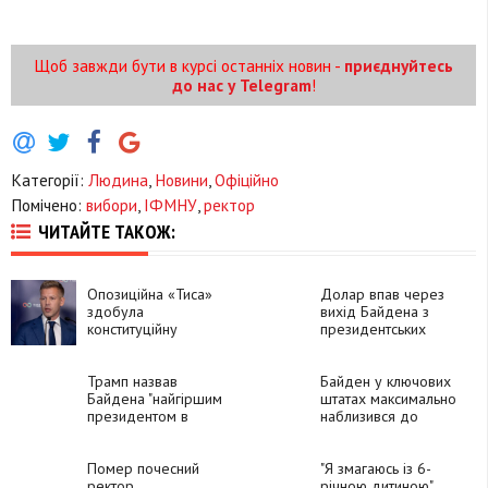
Щоб завжди бути в курсі останніх новин -
приєднуйтесь
до нас у Telegram
!
Категорії:
Людина
,
Новини
,
Офіційно
Помічено:
вибори
,
ІФМНУ
,
ректор
ЧИТАЙТЕ ТАКОЖ:
Опозиційна «Тиса»
Долар впав через
здобула
вихід Байдена з
конституційну
президентських
більшість на
перегонів, –
виборах в Угорщині
Bloomberg
Трамп назвав
Байден у ключових
Байдена "найгіршим
штатах максимально
президентом в
наблизився до
історії США" після
Трампа, - опитування
оголошення про
Bloomberg
вихід з виборів
Помер почесний
"Я змагаюсь із 6-
2024
ректор
річною дитиною".