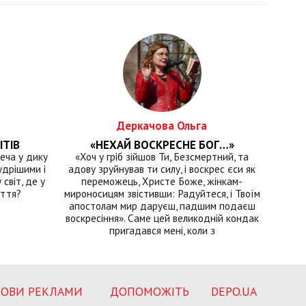
Деркачова Ольга
ІТІВ
«НЕХАЙ ВОСКРЕСНЕ БОГ…»
еча у дику
«Хоч у гріб зійшов Ти, Безсмертний, та
удрішими і
адову зруйнував ти силу, і воскрес єси як
світ, де у
переможець, Христе Боже, жінкам-
иття?
мироносицям звістивши: Радуйтеся, і Твоїм
апостолам мир даруєш, падшим подаєш
воскресіння». Саме цей великодній кондак
пригадався мені, коли з
ОВИ РЕКЛАМИ
ДОПОМОЖІТЬ
DEPO.UA