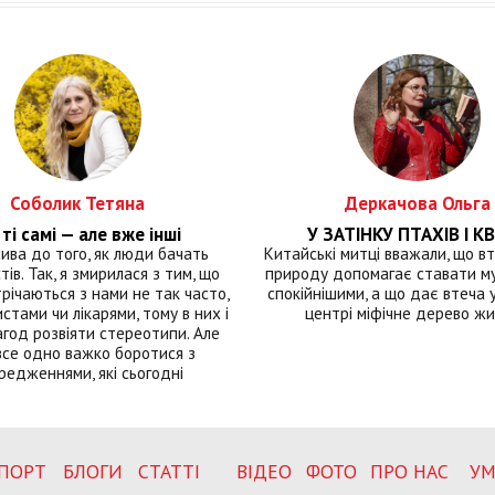
Соболик Тетяна
Деркачова Ольга
ті самі — але вже інші
У ЗАТІНКУ ПТАХІВ І КВ
лива до того, як люди бачать
Китайські митці вважали, що вт
тів. Так, я змирилася з тим, що
природу допомагає ставати м
річаються з нами не так часто,
спокійнішими, а що дає втеча у 
истами чи лікарями, тому в них і
центрі міфічне дерево ж
год розвіяти стереотипи. Але
все одно важко боротися з
редженнями, які сьогодні
ПОРТ
БЛОГИ
СТАТТІ
ВІДЕО
ФОТО
ПРО НАС
УМ