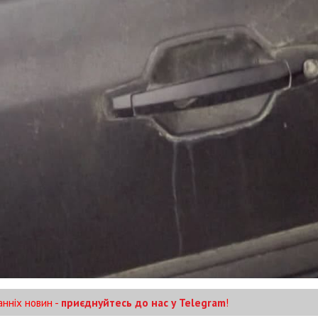
анніх новин -
приєднуйтесь до нас у Telegram
!