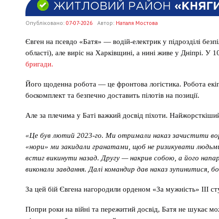
Опубліковано:
07-07-2026
Автор:
Наталя Мостова
Євген на псевдо «Батя» — водій-електрик у підрозділі безпі
області), але виріс на Харківщині, а нині живе у Дніпрі. У
бригади.
Його щоденна робота — це фронтова логістика. Робота екіп
боєкомплект та безпечно доставить пілотів на позиції.
Але за плечима у Баті важкий досвід піхоти. Найжорсткіши
«Це був лютий 2023-го. Ми отримали наказ зачистити вор
«нори» ми закидали гранатами, щоб не ризикувати людьми
встиг викинути назад. Другу — накрив собою, а його напарн
виконали завдання. Далі командир дав наказ зупинитися, бо
За цей бій Євгена нагородили орденом «За мужність» ІІІ ст
Попри роки на війні та пережитий досвід, Батя не шукає 