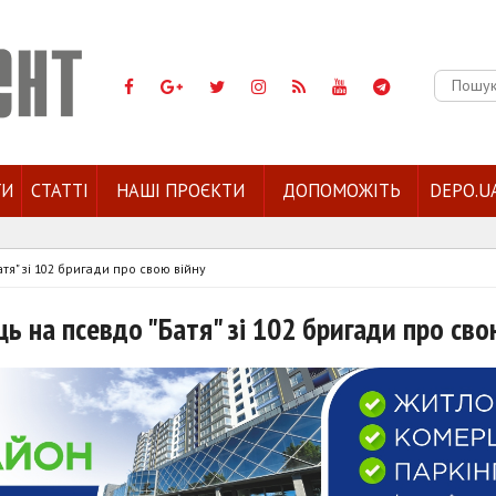
Пошук:
ГИ
СТАТТІ
НАШІ ПРОЄКТИ
ДОПОМОЖІТЬ
DEPO.U
атя" зі 102 бригади про свою війну
ць на псевдо "Батя" зі 102 бригади про сво