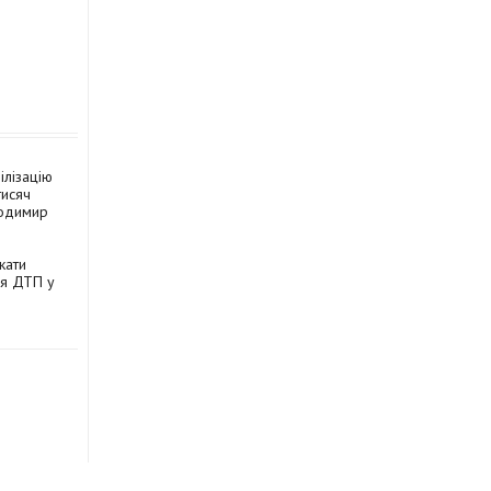
ілізацію
тисяч
лодимир
кати
сля ДТП у