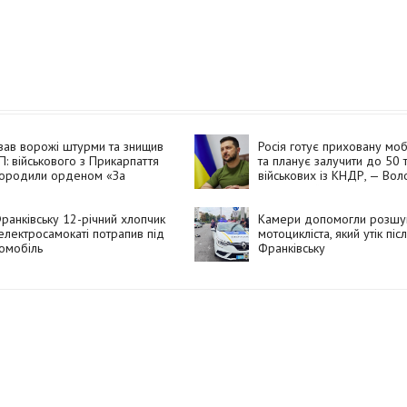
вав ворожі штурми та знищив
Росія готує приховану моб
: військового з Прикарпаття
та планує залучити до 50 
городили орденом «За
військових із КНДР, — Во
ність»
Зеленський
ранківську 12-річний хлопчик
Камери допомогли розшу
електросамокаті потрапив під
мотоцикліста, який утік пі
омобіль
Франківську