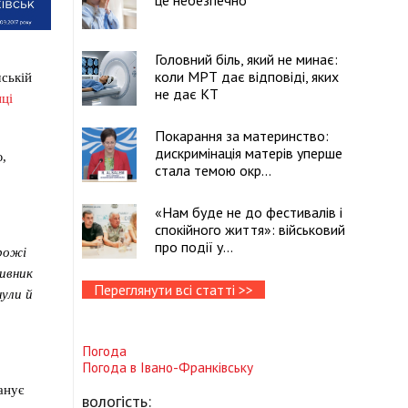
це небезпечно
Головний біль, який не минає:
коли МРТ дає відповіді, яких
мській
не дає КТ
нці
Покарання за материнство:
дискримінація матерів уперше
ю,
стала темою окр...
«Нам буде не до фестивалів і
спокійного життя»: військовий
про події у...
орожі
ивник
Переглянути всі статті >>
нули й
Погода
Погода в
Івано-Франківську
анує
вологість: