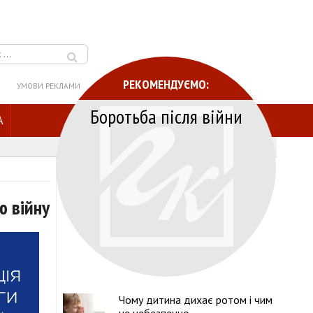
РЕКОМЕНДУЄМО:
УМОВИ РЕКЛАМИ
Боротьба після війни
A
ю війну
Чому дитина дихає ротом і чим