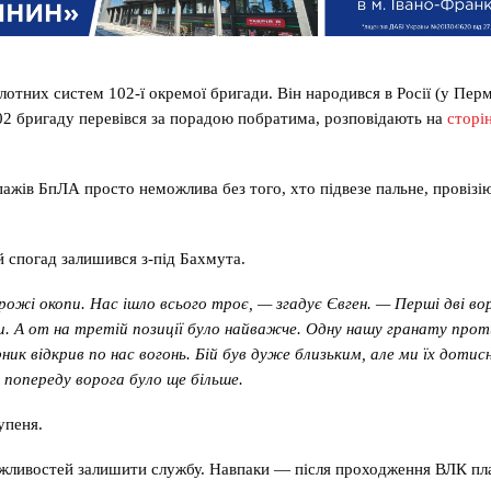
лотних систем 102-ї окремої бригади. Він народився в Росії (у Пер
 102 бригаду перевівся за порадою побратима, розповідають на
сторі
ажів БпЛА просто неможлива без того, хто підвезе пальне, провізі
й спогад залишився з-під Бахмута.
ожі окопи. Нас ішло всього троє, — згадує Євген. — Перші дві в
. А от на третій позиції було найважче. Одну нашу гранату прот
ик відкрив по нас вогонь. Бій був дуже близьким, але ми їх дотис
 попереду ворога було ще більше.
упеня.
можливостей залишити службу. Навпаки — після проходження ВЛК пл