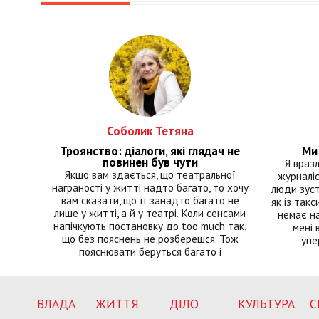
Соболик Тетяна
Троянство: діалоги, які глядач не
Ми 
повинен був чути
Я враз
Якщо вам здається, що театральної
журналіс
награності у житті надто багато, то хочу
люди зуст
вам сказати, що її занадто багато не
як із такс
лише у житті, а й у театрі. Коли сенсами
немає на
напічкують постановку до too much так,
мені 
що без пояснень не розберешся. Тож
упе
пояснювати беруться багато і
ВЛАДА
ЖИТТЯ
ДІЛО
КУЛЬТУРА
С