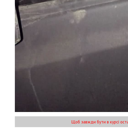
Щоб завжди бути в курсі ост