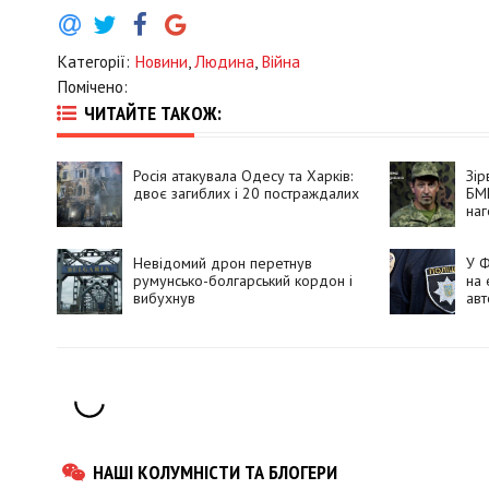
Категорії:
Новини
,
Людина
,
Війна
Помічено:
ЧИТАЙТЕ ТАКОЖ:
Росія атакувала Одесу та Харків:
Зір
двоє загиблих і 20 постраждалих
БМП
на
муж
Невідомий дрон перетнув
У Ф
румунсько-болгарський кордон і
на 
вибухнув
авт
НАШІ КОЛУМНІСТИ ТА БЛОГЕРИ