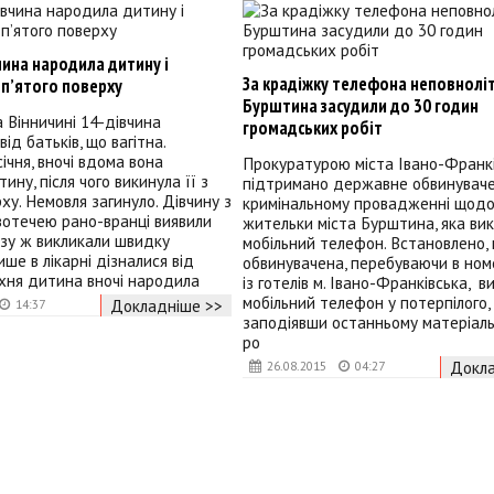
чина народила дитину і
За крадіжку телефона неповноліт
з п’ятого поверху
Бурштина засудили до 30 годин
а Вінничині 14-дівчина
громадських робіт
ід батьків, що вагітна.
січня, вночі вдома вона
Прокуратурою міста Івано-Франк
ну, після чого викинула її з
підтримано державне обвинуваче
рху. Немовля загинуло. Дівчину з
кримінальному провадженні щодо 
вотечею рано-вранці виявили
жительки міста Бурштина, яка ви
зу ж викликали швидку
мобільний телефон. Встановлено,
ише в лікарні дізналися від
обвинувачена, перебуваючи в ном
їхня дитина вночі народила
із готелів м. Івано-Франківська, в
мобільний телефон у потерпілого,
Докладніше >>
14:37
заподіявши останньому матеріаль
ро
Докла
26.08.2015
04:27