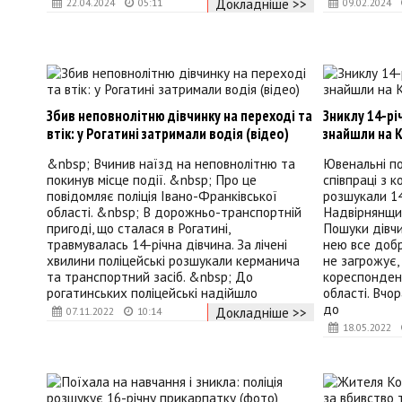
Докладніше >>
22.04.2024
05:11
09.02.2024
Збив неповнолітню дівчинку на переході та
Зниклу 14-рі
втік: у Рогатині затримали водія (відео)
знайшли на 
&nbsp; Вчинив наїзд на неповнолітню та
Ювенальні по
покинув місце події. &nbsp; Про це
співпраці з к
повідомляє поліція Івано-Франківської
розшукали 1
області. &nbsp; В дорожньо-транспортній
Надвірнянщин
пригоді, що сталася в Рогатині,
Пошуки дівчин
травмувалась 14-річна дівчина. За лічені
нею все добр
хвилини поліцейські розшукали керманича
не загрожує,
та транспортний засіб. &nbsp; До
кореспондент
рогатинських поліцейські надійшло
області. Вчор
до
Докладніше >>
07.11.2022
10:14
18.05.2022