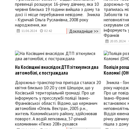
превенції розшукує 16-річну дівчину, яка 10
дорожньо-тр
червня близько 19 години вийшла з дому та
трапилась м
досі її місце перебування невідоме. Зникла
Заболотів та
- Куричай Ольга Русланівна, 2008 року
неповнолітня
народження, жи
скерували сл
інформують у
Докладніше >>
11.06.2024
02:42
Франків
20.05.2024
На Косівщині внаслідок ДТП зіткнулися два
Поліція розш
автомобілі, є постраждала
Коломиї (О
Дорожньо-транспортна пригода сталася 20
Зникла - Гон
квітня близько 10:20 у селі Шешори, що у
року народж
Косівській територіальній громаді. Про це
Про це повід
інформують у пресслужбі поліції Івано-
Івано-Франкі
Франківської області. Відомо, що керманич
встановлює 
автомобіля «Опель Вектра», 2005 р.н.,
неповнолітнь
житель Коломийського району, здійснював
Відділ ювена
поворот. А водій легковика, 37-річний
річну дівчину
коломиянин «Пежо 208» рухався
пішла з дому 