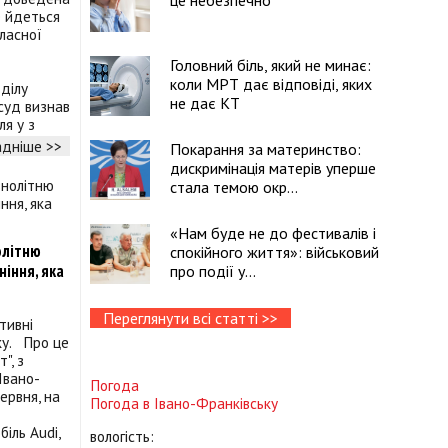
це небезпечно
 йдеться
бласної
Головний біль, який не минає:
коли МРТ дає відповіді, яких
ділу
не дає КТ
суд визнав
ля у з
дніше >>
Покарання за материнство:
дискримінація матерів уперше
стала темою окр...
«Нам буде не до фестивалів і
олітню
спокійного життя»: військовий
ніння, яка
про події у...
Переглянути всі статті >>
тивні
ку. Про це
", з
Івано-
Погода
ервня, на
Погода в
Івано-Франківську
іль Audi,
вологість: