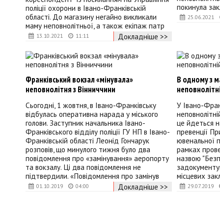
покинула зак
поліції охорони в Івано-Франківській
області. До магазину негайно викликали
25.06.2021
маму неповнолітньої, а також екіпаж патр
Докладніше >>
13.10.2021
11:11
Франківський вокзал «мінувала»
В одному з м
неповнолітня з Вінниччини
неповнолітн
Сьогодні, 1 жовтня, в Івано-Франківську
У Івано-Фран
відбулась оперативна нарада у міського
неповнолітні
голови. Заступник начальника Івано-
це йдеться н
Франківського відділу поліції ГУ НП в Івано-
превенції Пр
Франківській області Леонід Гончарук
ювенальної п
розповів, що минулого тижня було два
рамках пров
повідомлення про «замінування» аеропорту
назвою "Безп
та вокзалу. Ці два повідомлення не
задокументу
підтвердили. «Повідомлення про замінув
місцевих закл
Докладніше >>
01.10.2019
04:00
29.07.2019