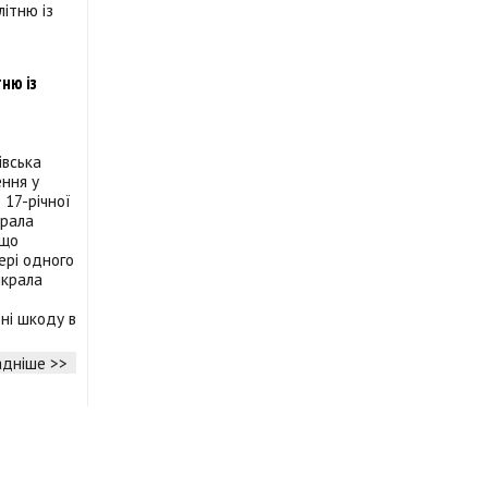
ню із
івська
ння у
17-річної
крала
 що
ері одного
икрала
ні шкоду в
дніше >>