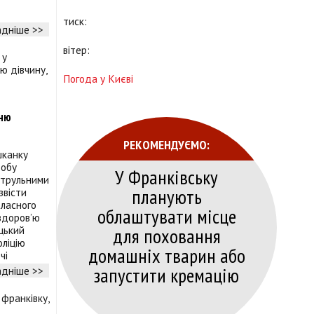
тиск:
дніше >>
вітер:
Погода у Києві
тню
РЕКОМЕНДУЄМО:
шканку
добу
У Франківську
патрульними
планують
звісти
бласного
облаштувати місце
 здоров’ю
для поховання
ицький
оліцію
домашніх тварин або
чі
запустити кремацію
дніше >>