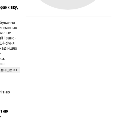
ранківку,
ебування
типравних
час не
ії Івано-
14 січня
 надійшло
-
ки.
озш
дніше >>
ітню
е