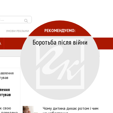
РЕКОМЕНДУЄМО:
УМОВИ РЕКЛАМИ
Боротьба після війни
A
влення
алтував
ік свою
Чому дитина дихає ротом і чим
ю доведена