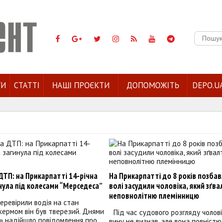
Пошук:
ГИ
СТАТТІ
НАШІ ПРОЄКТИ
ДОПОМОЖІТЬ
DEPO.U
ТП: на Прикарпатті 14-річна
На Прикарпатті до 8 років позба
нула під колесами “Мерседеса”
волі засудили чоловіка, який зґв
неповнолітню племінницю
перевірили водія на стан
а кермом він був тверезий. Днями
Під час судового розгляду чолов
2» надійшло повідомлення про
вину не визнав, але вона повніст