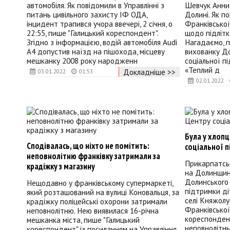
автомобіля. Як повідомили в Управлінні з
Шевчук Анни-
питань цивільного захисту ІФ ОДА,
Долині. Як по
інцидент трапився учора ввечері, 2 січня, о
Франківської
22:55, пише "Галицький кореспондент".
щодо підлітка
Згідно з інформацією, водій автомобіля Audi
Нагадаємо, п
A4 допустив наїзд на пішохода, місцеву
вихованку Д
мешканку 2008 року народженн
соціальної п
«Теплий д
Докладніше >>
03.01.2022
01:53
02.01.2022
Була у хлопц
Сподівалась, що ніхто не помітить:
соціальної п
неповнолітню франківку затримали за
Прикарпатськ
крадіжку з магазину
на Долинщині
Долинського 
Нещодавно у франківському супермаркеті,
підтримки ді
який розташований на вулиці Коновальця, за
селі Княжолу
крадіжку поліцейські охорони затримали
Франківської
неповнолітню. Нею виявилася 16-річна
кореспондент
мешканка міста, пише "Галицький
неповнолітнь
кореспондент" із посиланням на Управління