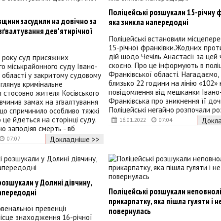
Поліцейські розшукали 15-річну ф
щини засудили на довічно за
яка зникла напередодні
зґвалтування дев'ятирічної
Поліцейські встановили місцепер
15-річної франківки.Жодних про
дій щодо Чечіль Анастасії за цей 
2 року суд присяжних
скоєно. Про це інформують в поліц
о міськрайонного суду Івано-
Франківської області. Нагадаємо, 
 області у закритому судовому
близько 22 години на лінію «102»
зглянув кримінальне
повідомлення від мешканки Івано
 стосовно жителя Косівського
Франківська про зникнення її доч
 вчинив замах на зґвалтування
Поліцейські негайно розпочали р
 що спричинило особливо тяжкі
 це йдеться на сторінці суду.
Докла
16.01.2022
07:04
но заподіяв смерть - вб
Докладніше >>
07:07
розшукали у Долині дівчину,
Поліцейські розшукали неповнол
напередодні
прикарпатку, яка пішла гуляти і н
венальної превенції
повернулась
ісце знаходження 16-річної