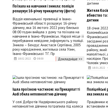
Поїхала на навчання і зникла: поліція
Жителя Косів
розшукує 16-річну прикарпатку (фото)
вбивство та 
Відділ ювенальної превенції в Івано-
дитини
Франківській області розшукує 16-річну
дівчину, яка 16 лютого 2022 року близько
18 січня 202
08:00 годин вийшла з дому та поїхала на
Коломийськог
навчання в Івано-Франківськ. Наразі місце її
Франківської
перебування невідоме, інформують у поліції.
засіданні ро
Зникла – Бендус Анастасія Сергіївна, 2005
провадження
року народження, жителька села Узин,
району, який
Івано-Франківської ТГ. Пр
малолітньої,
наслідки. Про
Докладніше >>
18.02.2022
08:00
Чоловік умис
18.01.2022
Ішла проїзною частиною: на Прикарпатті
Поліцейські 
Audi збила неповнолітню дівчину
яка зникла 
У селі Добротів Надвірнянського району
Працівники ю
неповнолітня дівчина потрапила під колеса
встановили м