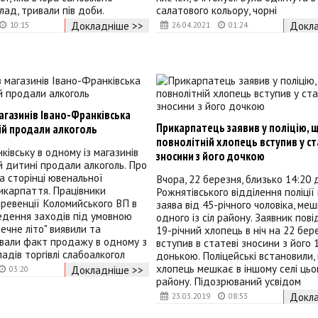
лад, тривали пів доби.
салатового кольору, чорні
Докладніше >>
Докла
10:15
26.04.2021
01:24
агазинів Івано-Франківська
Прикарпатець заявив у поліцію, 
ій продали алкоголь
повнолітній хлопець вступив у ст
ківську в одному із магазинів
зносини з його дочкою
й дитині продали алкоголь. Про
а сторінці ювенальної
Вчора, 22 березня, близько 14:20 
икарпаття. Працівники
Рожнятівського відділення поліції
ревенції Коломийського ВП в
заява від 45-річного чоловіка, ме
едення заходів під умовною
одного із сіл району. Заявник пов
ечне літо" виявили та
19-річний хлопець в ніч на 22 бер
вали факт продажу в одному з
вступив в статеві зносини з його 
адів торгівлі слабоалкогол
донькою. Поліцейські встановили,
хлопець мешкає в іншому селі цьо
Докладніше >>
03:20
району. Підозрюваний усвідом
Докла
23.03.2019
08:53