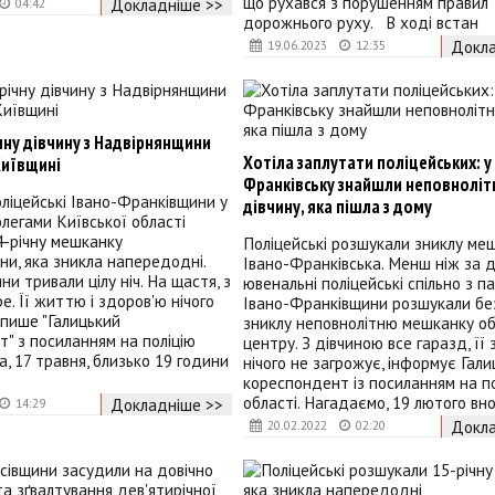
що рухався з порушенням правил
Докладніше >>
04:42
дорожнього руху. В ході встан
Докла
19.06.2023
12:35
чну дівчину з Надвірнянщини
Хотіла заплутати поліцейських: у
Київщині
Франківську знайшли неповнолі
ліцейські Івано-Франківщини у
дівчину, яка пішла з дому
олегами Київської області
4-річну мешканку
Поліцейські розшукали зниклу ме
и, яка зникла напередодні.
Івано-Франківська. Менш ніж за 
и тривали цілу ніч. На щастя, з
ювенальні поліцейські спільно з 
е. Її життю і здоров'ю нічого
Івано-Франківщини розшукали бе
 пише "Галицький
зниклу неповнолітню мешканку о
" з посиланням на поліцію
центру. З дівчиною все гаразд, її
а, 17 травня, близько 19 години
нічого не загрожує, інформує Гал
кореспондент із посиланням на п
області. Нагадаємо, 19 лютого вно
Докладніше >>
14:29
Докла
20.02.2022
02:20