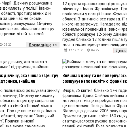
Марії. Дівчину розшукали в
12 грудня правоохоронці розшука
відомляють у поліції Івано-
дівчинку в Івано-Франківську. Пр
 області, протиправних дій
повідомили у поліції Івано-Франкі
 за цей час не скоїли.
області. З дитиною все гаразд, ї
оліція розшукувала 16-річну
нічого не загрожує. Нагадаємо, ві
олинського обласного центру
ювенальної превенції в Івано-Фра
ідтримки дітей та сімей
області розшукує 12-річну дівчинк
грудня близько 12 години пішла г
досі її місцеперебування невідом
Докладніше >>
03:20
Докла
12.12.2021
04:25
я: дівчину, яка зникла з Центру
Вийшла з дому та не повернулась:
ідтримки, знайшли
розшукує неповнолітню франківк
і поліцейські розшукали зниклу
Вчора, 25 квітня, близько 17-ї год
 дівчину, 16-річну вихованку
франківка Діана Олійник вийшла з
обласного центру соціальної
дотепер її місце перебування нев
тей та сімей «Теплий дім» в
це повідомляє Поліція Івано-Фран
ка. Про це пише поліція Івано-
Відомо, що дівчина 2006 року на
 області, передає "Галицький
Прикмети дитини: зріст 160 см, х
". Пошуки зниклої
статури, волосся русяве довжино
ої, яка вчора самовільно
плечей, очі голубі. Була одягнута в