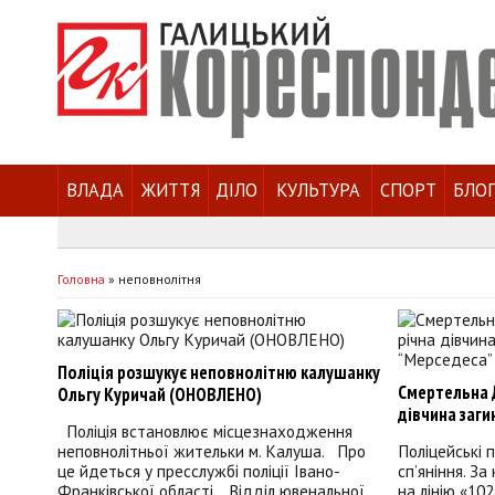
ВЛАДА
ЖИТТЯ
ДІЛО
КУЛЬТУРА
СПОРТ
БЛО
Головна
»
неповнолітня
Поліція розшукує неповнолітню калушанку
Смертельна Д
Ольгу Куричай (ОНОВЛЕНО)
дівчина заги
Поліція встановлює місцезнаходження
неповнолітньої жительки м. Калуша. Про
Поліцейські 
це йдеться у пресслужбі поліції Івано-
сп’яніння. З
Франківської області. Відділ ювенальної
на лінію «10