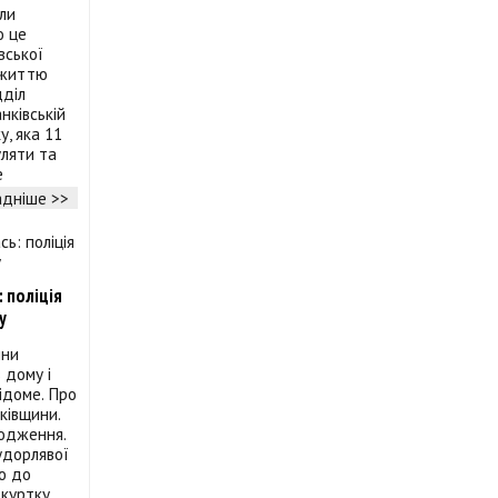
ли
о це
вської
ї життю
дділ
нківській
у, яка 11
уляти та
е
дніше >>
 поліція
у
ини
 дому і
ідоме. Про
ківщини.
родження.
удорлявої
ю до
 куртку