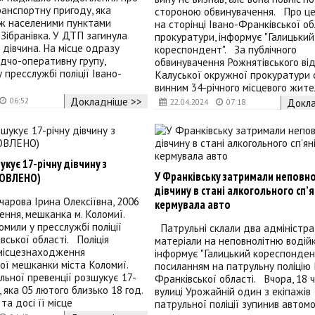
анспортну пригоду, яка
стороною обвинувачення. Про це
іж населеними пунктами
на сторінці Івано-Франківської о
 Зібранівка. У ДТП загинула
прокуратури, інформує "Галицький
 дівчина. На місце одразу
кореспондент". За публічного
ідчо-оперативну групу,
обвинувачення Рожнятівського від
 пресслужбі поліції Івано-
Калуської окружної прокуратури 
винним 34-річного місцевого жите
Докладніше >>
06:52
Докла
22.04.2024
07:18
укує 17-річну дівчину з
У Франківську затримали неповн
НОВЛЕНО)
дівчину в стані алкогольного сп’я
чарова Ірина Олексіївна, 2006
кермувала авто
ення, мешканка м. Коломиї.
омили у пресслужбі поліції
Патрульні склали два адміністра
вської області. Поліція
матеріали на неповнолітню водій
місцезнаходження
інформує "Галицький кореспондент
ої мешканки міста Коломиї.
посиланням на патрульну поліцію 
льної превенції розшукує 17-
Франківської області. Вчора, 18 ч
, яка 05 лютого близько 18 год.
вулиці Урожайній один з екіпажів
та досі її місце
патрульної поліції зупинив автомоб