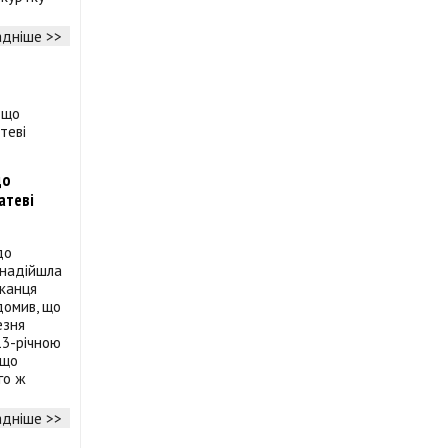
дніше >>
що
атеві
до
 надійшла
шканця
ідомив, що
езня
13-річною
 що
го ж
дніше >>