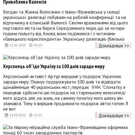
Приваблива Валенсія
Богдан та Жанна Волосянки з Івано-Франківська у складі
української делегації побували на робочій конференції та на
відпочинку в іспанській Валенсії. Своїми враженнями від цього
портового міста на березі Середземного моря, що за чотири
години польоту від Києва, вони поділилися і з читачами
«Галицького кореспондента». Українську делегацію (близько
Докладніше >>
11.10.2015
09:19
Херсонець об'їде Україну за 100 днів заради миру
Херсонський активіст Артур вирушив у подорож Україною
заради миру. Планує подорожувати 100 днів та відвідати
щонайменше 40 українських міст, передає УНН. "Спочатку я
планував здійснити цю подорож на старенькому велосипеді
мого дідуся, але, на жаль, на самому початку мого шляху він
зламався. Тому я вирішив продовжити подорож автостопом. Я
не вит
Докладніше >>
11.08.2015
13:31