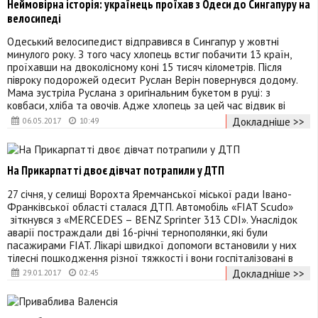
Неймовірна історія: українець проїхав з Одеси до Сингапуру на
велосипеді
Одеський велосипедист відправився в Сингапур у жовтні
минулого року. З того часу хлопець встиг побачити 13 країн,
проїхавши на двоколісному коні 15 тисяч кілометрів. Після
півроку подорожей одесит Руслан Верін повернувся додому.
Мама зустріла Руслана з оригінальним букетом в руці: з
ковбаси, хліба та овочів. Адже хлопець за цей час відвик ві
Докладніше >>
06.05.2017
10:49
На Прикарпатті двоє дівчат потрапили у ДТП
27 січня, у селищі Ворохта Яремчанської міської ради Івано-
Франківської області сталася ДТП. Автомобіль «FIAT Scudo»
зіткнувся з «MERCEDES – BENZ Sprinter 313 CDI». Унаслідок
аварії постраждали дві 16-річні тернополянки, які були
пасажирами FIAT. Лікарі швидкої допомоги встановили у них
тілесні пошкодження різної тяжкості і вони госпіталізовані в
Докладніше >>
29.01.2017
02:45