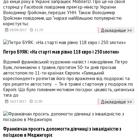
до кінця року в Україні запрацює MobileID. Про це на своїй
сторінці у Facebook повідомив прем'єр-міністр України
Володимир Гройсман, передає УНН. Також Володимир
Гройсман повідомив, що "наразі найбільшою популярністю
користуєтьс
Докладніше >>
08.08.2017
11:29
Петро БУЯК: «На старті мав рівно 118 євро і 250 злотих»
Відомий франківський художник-наївіст і мандрівник Петро
Буяк, починаючи з травня, протягом 50-ти днів проїхав
автостопом по 11-ти країнах Європи. «Галицький
кореспондент» розпитав його про враження від подорожі та
про рецепти автостопу. – Ти в травні стартонув у подорож по
Європі. Що було головним мотивом поїздки: цікавість, циганська
тяга до
Докладніше >>
16.07.2017
12:00
Франківчан просять допомогти дівчинці з інвалідністю з
поїздкою в Меджигоріє