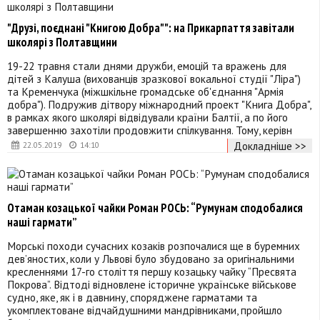
"Друзі, поєднані "Книгою Добра"": на Прикарпаття завітали
школярі з Полтавщини
19-22 травня стали днями дружби, емоцій та вражень для
дітей з Калуша (вихованців зразкової вокальної студії "Ліра")
та Кременчука (міжшкільне громадське об'єднання "Армія
добра"). Подружив дітвору міжнародний проект "Книга Добра",
в рамках якого школярі відвідували країни Балтії, а по його
завершенню захотіли продовжити спілкування. Тому, керівн
Докладніше >>
22.05.2019
14:10
Отаман козацької чайки Роман РОСЬ: “Румунам сподобалися
наші гармати”
Морські походи сучасних козаків розпочалися ще в буремних
дев’яностих, коли у Львові було збудовано за оригінальними
кресленнями 17-го століття першу козацьку чайку “Пресвята
Покрова”. Відтоді відновлене історичне українське військове
судно, яке, як і в давнину, споряджене гарматами та
укомплектоване відчайдушними мандрівниками, пройшло