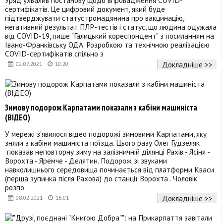
сертифікатів. Це цифровий документ, який буде
підтверджувати статус громадянина про вакцинацію,
негативний результат ПЛР-тестів і статус, що людина одужала
від COVID-19, пише "Галицький кореспондент" з посиланням на
Івано-Франківську ОДА. Розробкою та технічною реалізацією
COVID-сертифікатів спільно з
Докладніше >>
02.07.2021
10:20
Зимову подорож Карпатами показали з кабіни машиніста
(ВІДЕО)
У мережі з'явилося відео подорожі зимовими Карпатами, яку
зняли з кабіни машиніста поїзда. Цього разу Олег Гудзеляк
показав неповторну зиму на залізничній ділянці Рахів - Ясіня -
Ворохта - Яремче - Делятин. Подорож зі звуками
навколишнього середовища починається від платформи Кваси
(перша зупинка після Рахова) до станції Ворохта . Чоловік
розпо
Докладніше >>
08.02.2021
16:01