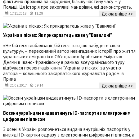
фактично прожила за кордоном, більшу частину часу – у
Польщі. Ця історія про захопливі мандрівки, які демонструють,
Докладніше >>
17.11.2018
11:28
Україна в пісках: Як прикарпатець живе у "Вавилоні"
«Не бійтеся глобалізації, бійтеся того, що забудете свою
культуру», – переконаний автор невигаданих історій про життя
українських емігрантів в Об’єднаних Арабських Еміратах.
Днями в Івано-Франківську в рамках всеукраїнського туру
відбулася презентація книги “Україна в пісках” за участю
автора – колишнього закарпатського журналіста родом із
Прика
Докладніше >>
21.09.2017
09:14
Восени українцям видаватимуть ID-паспорти з електронним
цифровим підписом
З осені в Україні розпочнеться видача внутрішніх паспортів у
вигляді ID-картки одразу з електронним цифровим підписом, а