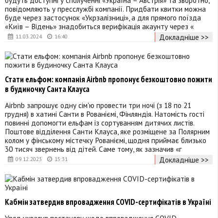
повідомляють у пресслужбі компанії. Придбати квитки можна
буде через застосунок «Укрзалізниці», а для прямого поїзда
«Київ – Відень» знадобиться верифікація акаунту через «
Докладніше >>
11.03.2024
16:40
Стати ельфом: компанія Airbnb пропонує безкоштовно пожити
в будиночку Санта Клауса
Airbnb запрошує одну сім'ю провести три ночі (з 18 по 21
грудня) в хатині Санти в Рованіємі, Фінляндія. Натомість гості
повинні допомогти ельфам із сортуванням дитячих листів.
Поштове відділення Санти Клауса, яке розміщене за Полярним
колом у фінському містечку Рованіємі, щодня приймає близько
30 тисяч звернень від дітей. Саме тому, як зазначив «г
Докладніше >>
09.12.2023
15:31
Кабмін затвердив впровадження COVID-сертифікатів в Україні
Уряд ухвалив постанову щодо впровадження COVID-