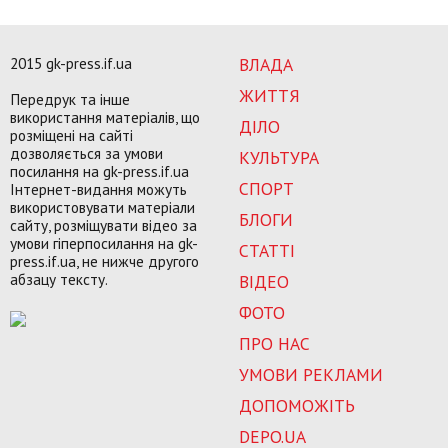
2015 gk-press.if.ua
ВЛАДА
ЖИТТЯ
Передрук та інше
використання матеріалів, що
ДІЛО
розміщені на сайті
дозволяється за умови
КУЛЬТУРА
посилання на gk-press.if.ua
СПОРТ
Інтернет-видання можуть
використовувати матеріали
БЛОГИ
сайту, розміщувати відео за
умови гіперпосилання на gk-
СТАТТІ
press.if.ua, не нижче другого
абзацу тексту.
ВІДЕО
ФОТО
ПРО НАС
УМОВИ РЕКЛАМИ
ДОПОМОЖІТЬ
DEPO.UA