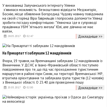
У вихованиці Залучанського інтернату Улянки
з'явилася можливість безкоштовно відвідати Меджигоріє,
Боснію, місце обявлення Богородиці. Чудову новину повідомила
на своїй сторінці Віра Гаврильців і попросила допомогти Улянці
зробити поїздку комфортнішою: "Уляночка їде в супроводі
працівника УБМ "літнього янгола" Юлі, але дівчина не має
валізи,
Докладніше >>
28.05.2017
02:47
На Прикарпатті заблукали 12 мандрівників
Вчора, 19 травня, на Яремчанщині заблукали 12 мандрівників із
Вінниччини. У ДСНС в Івано-Франківській області поступило
повідомлення про те, що під час проходження туристичним
маршрутом в районі гори Синяк, на території Яремчанської МР,
втратила орієнтування та заблукала група туристів (12 чоловік)
з Вінницької області. О 23.40 для проведення пошу
Докладніше >>
20.05.2017
02:00