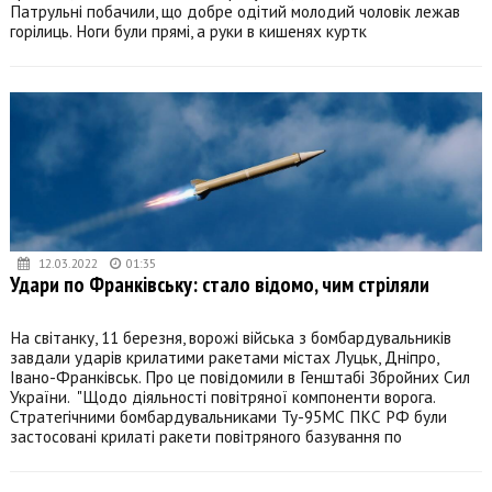
Патрульні побачили, що добре одітий молодий чоловік лежав
горілиць. Ноги були прямі, а руки в кишенях куртк
12.03.2022
01:35
Удари по Франківську: стало відомо, чим стріляли
На світанку, 11 березня, ворожі війська з бомбардувальників
завдали ударів крилатими ракетами містах Луцьк, Дніпро,
Івано-Франківськ. Про це повідомили в Генштабі Збройних Сил
України. "Щодо діяльності повітряної компоненти ворога.
Стратегічними бомбардувальниками Ту-95МС ПКС РФ були
застосовані крилаті ракети повітряного базування по