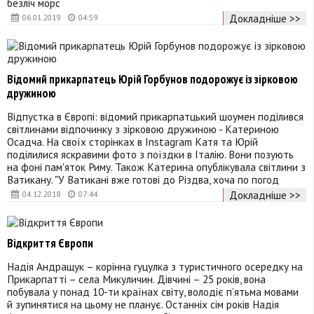
безліч морс
Докладніше >>
06.01.2019
04:59
Відомий прикарпатець Юрій Горбунов подорожує із зірковою
дружиною
Відпустка в Європі: відомий прикарпатцький шоумен поділився
світлинами відпочинку з зірковою дружиною - Катериною
Осадча. На своїх сторінках в Instagram Катя та Юрій
поділилися яскравими фото з поїздки в Італію. Вони позують
на фоні пам'яток Риму. Також Катерина опублікувала світлини з
Ватикану. "У Ватикані вже готові до Різдва, хоча по погод
Докладніше >>
04.12.2018
07:44
Відкриття Європи
Надія Андращук – корінна гуцулка з туристичного осередку на
Прикарпатті – села Микуличин. Дівчині – 25 років, вона
побувала у понад 10-ти країнах світу, володіє п’ятьма мовами
й зупинятися на цьому не планує. Останніх сім років Надія