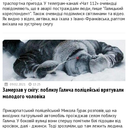
траспортна пригода. У телеграм-каналі «Чат 112» очевидці
повідомляють, що в аварії постраждали люди, пише "Галицький
кореспондент". Також очевидці поділилися світлинами та відео.
Як видно з відео, автівка, яка їхала з Івано-Франківська, раптом
виїхала на зустрічну смугу
09.02.2021
13:25
Замерзав у снігу: поблизу Галича поліцейські врятували
молодого чоловіка
Прикарпатський поліцейський Микола Гурак розповів, що на
вихідних патрульний автомобіль проїжджав селом поблизу
Галича. У боковій вулиці вони спершу помітили білі підошви від
кросівок, далі - джинси. Тоді зрозуміли, що там лежить людина.