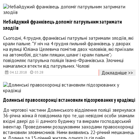
Небайдужий франківець допоміг патрульним затримати
злодіїв
Сьогодні, 4 грудня, франківські патрульні затримали злодіїв, які
крали пальне. "У ніч на 4 грудня пильний франківець у дворах
на вулиці Юліана Целевича помітив двох чоловіків, які приїхали
на автомобілі, дістали пляшки, шланг і крали пальне",-
повідомляє патрульна поліція Івано-Франківська. Злочинці
намагалися втекти від патрульних. Чолові
Докладніше >>
04.12.2018
03:28
Долинські правоохоронці встановили підозрюваних у крадіжці
До чергової частини Долинського відділення поліції звернулася
36-річна жінка й повідомила про те, що невідомі особи зламали
вхідні двері до її дачного будинку та викрали господарський
інвентар. Проведеними розшуковими заходами правоохоронці
встановили зловмисників. Ними виявились 22-річний мешканець
м. Долина та 15-річний житель одного із сіл райо