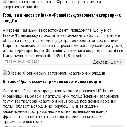
Гроші та цінності: в Івано-Франківську затримали квартирних
злодіїв
4 червня "Галицький кореспондент" повідомляв, що у місті
Івано-Франківську проводять затримання двох осіб. Згодом в
обласній поліції повідомили, що правоохоронці оперативники
Карного розшуку спільно з патрульними арештували групу осіб,
які на території Івано-Франківська вчиняли квартирні крадіжки.
Ними виявилися іноземціі 1985 і 1981 років н
Докладніше >>
05.06.2019
01:39
В Івано-Франківську затримали квартирних злодіїв
Сьогодні, 19 лютого, працівники карного розшуку НП Івано-
Франківщини, разом з патрульними поліцейськими затримали
групу "гастролерів-квартирників". Про це повідомив керівник
поліції області Володимир Голубош: "Від заїжджих
зловмисників постраждало не одне помешкання івано-
франківців, та нині їхній діяльності прийшов кінець.З
приємністю вкотре х