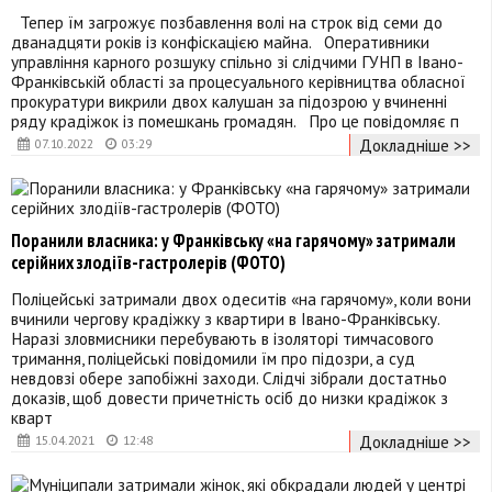
Тепер їм загрожує позбавлення волі на строк від семи до
дванадцяти років із конфіскацією майна. Оперативники
управління карного розшуку спільно зі слідчими ГУНП в Івано-
Франківській області за процесуального керівництва обласної
прокуратури викрили двох калушан за підозрою у вчиненні
ряду крадіжок із помешкань громадян. Про це повідомляє п
Докладніше >>
07.10.2022
03:29
Поранили власника: у Франківську «на гарячому» затримали
серійних злодіїв-гастролерів (ФОТО)
Поліцейські затримали двох одеситів «на гарячому», коли вони
вчинили чергову крадіжку з квартири в Івано-Франківську.
Наразі зловмисники перебувають в ізоляторі тимчасового
тримання, поліцейські повідомили їм про підозри, а суд
невдовзі обере запобіжні заходи. Слідчі зібрали достатньо
доказів, щоб довести причетність осіб до низки крадіжок з
кварт
Докладніше >>
15.04.2021
12:48