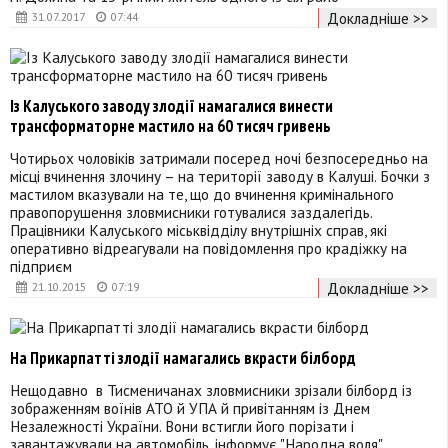
Докладніше >>
31.07.2017
07:44
Із Калуського заводу злодії намагалися винести
трансформаторне мастило на 60 тисяч гривень
Чотирьох чоловіків затримали посеред ночі безпосередньо на
місці вчинення злочину – на території заводу в Калуші. Бочки з
мастилом вказували на те, що до вчинення кримінального
правопорушення зловмисники готувалися заздалегідь.
Працівники Калуського міськвідділу внутрішніх справ, які
оперативно відреагували на повідомлення про крадіжку на
підприєм
Докладніше >>
21.10.2015
07:19
На Прикарпатті злодії намагались вкрасти білборд
Нещодавно в Тисменичанах зловмисники зрізали білборд із
зображенням воїнів АТО й УПА й привітанням із Днем
Незалежності України. Вони встигли його порізати і
завантажували на автомобіль, інформує "Народна воля".