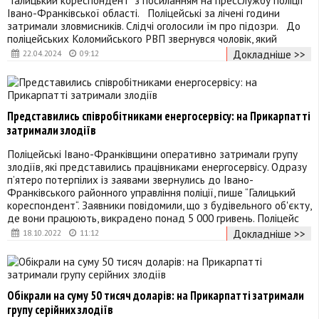
Івано-Франківської області. Поліцейські за лічені години
затримали зловмисників. Слідчі оголосили їм про підозри. До
поліцейських Коломийського РВП звернувся чоловік, який
Докладніше >>
22.04.2024
09:12
Представились співробітниками енергосервісу: на Прикарпатті
затримали злодіїв
Поліцейські Івано-Франківщини оперативно затримали групу
злодіїв, які представились працівниками енергосервісу. Одразу
п’ятеро потерпілих із заявами звернулись до Івано-
Франківського районного управління поліції, пише “Галицький
кореспондент“. Заявники повідомили, що з будівельного об'єкту,
де вони працюють, викрадено понад 5 000 гривень. Поліцейс
Докладніше >>
18.10.2022
11:12
Обікрали на суму 50 тисяч доларів: на Прикарпатті затримали
групу серійних злодіїв