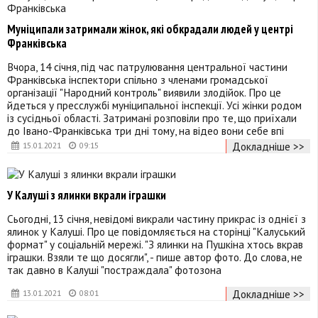
Муніципали затримали жінок, які обкрадали людей у центрі
Франківська
Вчора, 14 січня, під час патрулювання центральної частини
Франківська інспектори спільно з членами громадської
організації "Народний контроль" виявили злодійок. Про це
йдеться у пресслужбі муніципальної інспекції. Усі жінки родом
із сусідньої області. Затримані розповіли про те, що приїхали
до Івано-Франківська три дні тому, на відео вони себе впі
Докладніше >>
15.01.2021
09:15
У Калуші з ялинки вкрали іграшки
Сьогодні, 13 січня, невідомі викрали частину прикрас із однієї з
ялинок у Калуші. Про це повідомляється на сторінці "Калуський
формат" у соціальній мережі. "З ялинки на Пушкіна хтось вкрав
іграшки. Взяли те що досягли", - пише автор фото. До слова, не
так давно в Калуші "постраждала" фотозона
Докладніше >>
13.01.2021
08:01