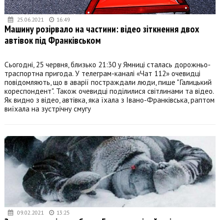
25.06.2021
16:49
Машину розірвало на частини: відео зіткнення двох
автівок під Франківськом
Сьогодні, 25 червня, близько 21:30 у Ямниці сталась дорожньо-
траспортна пригода. У телеграм-каналі «Чат 112» очевидці
повідомляють, що в аварії постраждали люди, пише "Галицький
кореспондент". Також очевидці поділилися світлинами та відео.
Як видно з відео, автівка, яка їхала з Івано-Франківська, раптом
виїхала на зустрічну смугу
09.02.2021
13:25