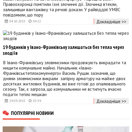
Правоохоронці помітили їхні злочинні дії. Злочинці втекли,
залишивши вантажівку та речові докази. У райвідділі УМВС
повідомили, що пору
Докладніше >>
04.10.2015
04:22
19 будинків у Івано-Франківську залишаться без тепла через
злодіїв
В Івано-Франківську зловмисники продовжують викрадати та
нищити комунальне майно. Начальник «Івано-
Франківськтеплокомуенерго» Василь Рущак зазначив, що
днями зловмисники викрали запірну арматуру на майже двох
десятках житлових будинків, які вже готові до опалювального
сезону. Так, є загроза, що комунальники не встигнуть вчасно
подати тепло мешкан
Докладніше >>
29.09.2015
03:59
ПОПУЛЯРНІ НОВИНИ