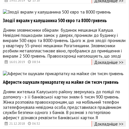
Докладніше >>
19.02.2019
13:10
Злодії вкрали у калушанина 500 євро та 8000 гривень
Днями зловмисники обікрали будинок мешканця Калуша.
Невідомі пошкодили замок у дверях, проникли до будинку і
викрали 500 євро та 8000 гривень. Цього ж дня злодії проникли
у квартиру 55-річної мешканки Рогатинщини. Зловмисники
розбили металопластикове вікно, пробралися до приміщення і
викрали 2 500 гривень. Правоохоронці наголошують, що злоді
Докладніше >>
16.01.2019
08:34
Аферисти ошукали прикарпатку на майже сім тисяч гривень
Днями жителька Калуського району звернулась до поліції по
допомогу - з її банківської картки зняли 6 тисяч 900 гривень.
Жінка розповіла правоохоронцям, що на мобільний телефон
зателефонувала невідома особа, представилася працівником
служби безпеки одного з банків. В розмові з потерпілою
аферист дізнався реквізити банківської картки. Я
Докладніше >>
21.12.2018
06:32