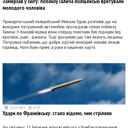
Замерзав у снігу: поблизу Галича поліцейські врятували
молодого чоловіка
Прикарпатський поліцейський Микола Гурак розповів, що на
вихідних патрульний автомобіль проїжджав селом поблизу
Галича. У боковій вулиці вони спершу помітили білі підошви від
кросівок, далі - джинси. Тоді зрозуміли, що там лежить людина.
Патрульні побачили, що добре одітий молодий чоловік лежав
горілиць. Ноги були прямі, а руки в кишенях куртк
12.03.2022
01:35
Удари по Франківську: стало відомо, чим стріляли
На світанку, 11 березня, ворожі війська з бомбардувальників