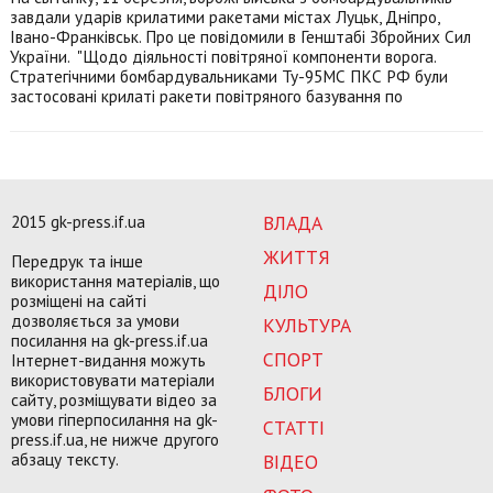
завдали ударів крилатими ракетами містах Луцьк, Дніпро,
Івано-Франківськ. Про це повідомили в Генштабі Збройних Сил
України. "Щодо діяльності повітряної компоненти ворога.
Стратегічними бомбардувальниками Ту-95МС ПКС РФ були
застосовані крилаті ракети повітряного базування по
2015 gk-press.if.ua
ВЛАДА
ЖИТТЯ
Передрук та інше
використання матеріалів, що
ДІЛО
розміщені на сайті
дозволяється за умови
КУЛЬТУРА
посилання на gk-press.if.ua
СПОРТ
Інтернет-видання можуть
використовувати матеріали
БЛОГИ
сайту, розміщувати відео за
умови гіперпосилання на gk-
СТАТТІ
press.if.ua, не нижче другого
абзацу тексту.
ВІДЕО