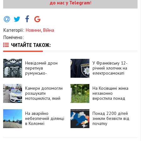
до нас у Telegram
!
Категорії:
Новини
,
Війна
Помічено:
ЧИТАЙТЕ ТАКОЖ:
Невідомий дрон
У Франківську 12-
перетнув
річний хлопчик на
румунсько-
електросамокаті
болгарський кордон
потрапив під
і вибухнув
автомобіль
Камери допомогли
На Косівщині жінка
розшукати
незаконно
мотоцикліста, який
виростила понад
утік після ДТП у
270 рослин
Франківську
снотворного маку
На аварійно
Понад 2200 дітей
небезпечній ділянці
зникли безвісти від
в Коломиї
початку
встановлять камеру
повномасштабного
швидкості
вторгнення