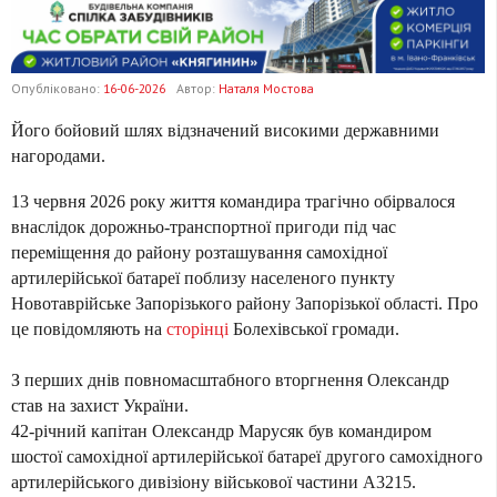
Опубліковано:
16-06-2026
Автор:
Наталя Мостова
Його бойовий шлях відзначений високими державними
нагородами.
13 червня 2026 року життя командира трагічно обірвалося
внаслідок дорожньо-транспортної пригоди під час
переміщення до району розташування самохідної
артилерійської батареї поблизу населеного пункту
Новотаврійське Запорізького району Запорізької області. Про
це повідомляють на
сторінці
Болехівської громади.
З перших днів повномасштабного вторгнення Олександр
став на захист України.
42-річний капітан Олександр Марусяк був командиром
шостої самохідної артилерійської батареї другого самохідного
артилерійського дивізіону військової частини А3215.