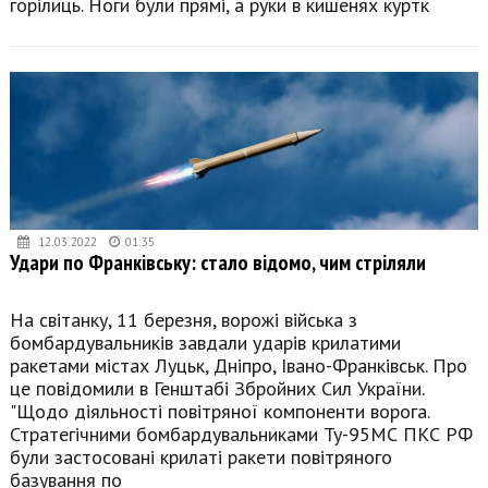
горілиць. Ноги були прямі, а руки в кишенях куртк
12.03.2022
01:35
Удари по Франківську: стало відомо, чим стріляли
На світанку, 11 березня, ворожі війська з
бомбардувальників завдали ударів крилатими
ракетами містах Луцьк, Дніпро, Івано-Франківськ. Про
це повідомили в Генштабі Збройних Сил України.
"Щодо діяльності повітряної компоненти ворога.
Стратегічними бомбардувальниками Ту-95МС ПКС РФ
були застосовані крилаті ракети повітряного
базування по