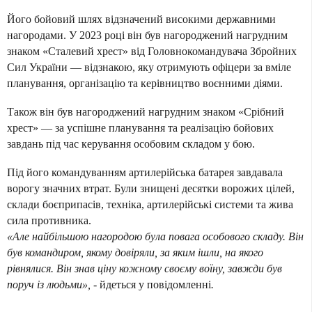
Його бойовий шлях відзначений високими державними
нагородами. У 2023 році він був нагороджений нагрудним
знаком «Сталевий хрест» від Головнокомандувача Збройних
Сил України — відзнакою, яку отримують офіцери за вміле
планування, організацію та керівництво воєнними діями.
Також він був нагороджений нагрудним знаком «Срібний
хрест» — за успішне планування та реалізацію бойових
завдань під час керування особовим складом у бою.
Під його командуванням артилерійська батарея завдавала
ворогу значних втрат. Були знищені десятки ворожих цілей,
склади боєприпасів, техніка, артилерійські системи та жива
сила противника.
«Але найбільшою нагородою була повага особового складу. Він
був командиром, якому довіряли, за яким ішли, на якого
рівнялися. Він знав ціну кожному своєму воїну, завжди був
поруч із людьми», -
йдеться у повідомленні
.