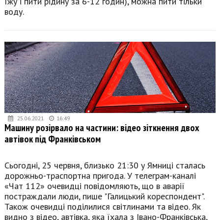
їжу і пити рідину за 6-12 годин), можна пити тільки
воду.
25.06.2021
16:49
Машину розірвало на частини: відео зіткнення двох
автівок під Франківськом
Сьогодні, 25 червня, близько 21:30 у Ямниці сталась
дорожньо-траспортна пригода. У телеграм-каналі
«Чат 112» очевидці повідомляють, що в аварії
постраждали люди, пише "Галицький кореспондент".
Також очевидці поділилися світлинами та відео. Як
видно з відео, автівка, яка їхала з Івано-Франківська,