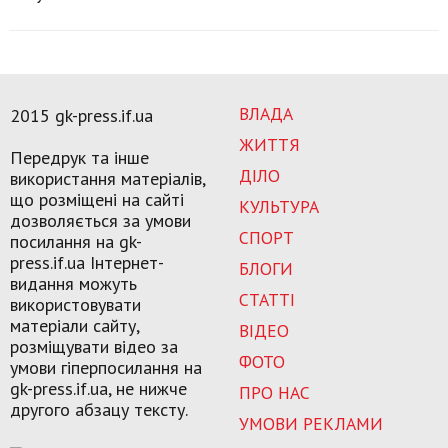
ВЛАДА
2015 gk-press.if.ua
ЖИТТЯ
Передрук та інше
ДІЛО
використання матеріалів,
що розміщені на сайті
КУЛЬТУРА
дозволяється за умови
СПОРТ
посилання на gk-
press.if.ua Інтернет-
БЛОГИ
видання можуть
СТАТТІ
використовувати
матеріали сайту,
ВІДЕО
розміщувати відео за
ФОТО
умови гіперпосилання на
gk-press.if.ua, не нижче
ПРО НАС
другого абзацу тексту.
УМОВИ РЕКЛАМИ