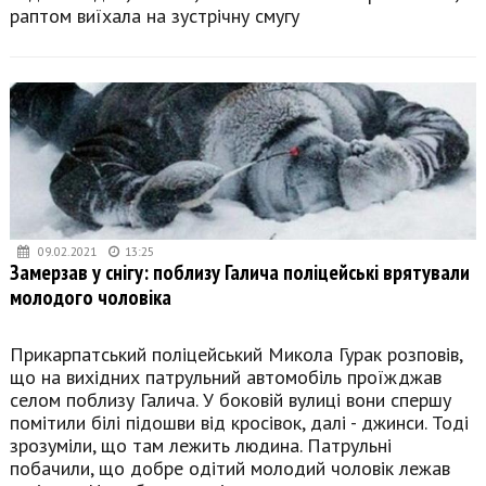
раптом виїхала на зустрічну смугу
09.02.2021
13:25
Замерзав у снігу: поблизу Галича поліцейські врятували
молодого чоловіка
Прикарпатський поліцейський Микола Гурак розповів,
що на вихідних патрульний автомобіль проїжджав
селом поблизу Галича. У боковій вулиці вони спершу
помітили білі підошви від кросівок, далі - джинси. Тоді
зрозуміли, що там лежить людина. Патрульні
побачили, що добре одітий молодий чоловік лежав