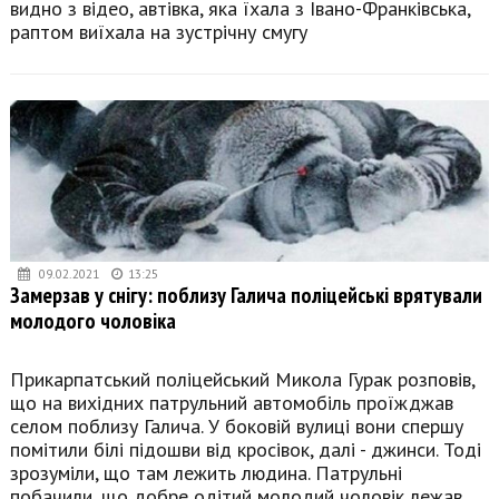
видно з відео, автівка, яка їхала з Івано-Франківська,
раптом виїхала на зустрічну смугу
09.02.2021
13:25
Замерзав у снігу: поблизу Галича поліцейські врятували
молодого чоловіка
Прикарпатський поліцейський Микола Гурак розповів,
що на вихідних патрульний автомобіль проїжджав
селом поблизу Галича. У боковій вулиці вони спершу
помітили білі підошви від кросівок, далі - джинси. Тоді
зрозуміли, що там лежить людина. Патрульні
побачили, що добре одітий молодий чоловік лежав