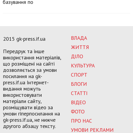
базування по
ВЛАДА
2015 gk-press.if.ua
ЖИТТЯ
Передрук та інше
ДІЛО
використання матеріалів,
що розміщені на сайті
КУЛЬТУРА
дозволяється за умови
СПОРТ
посилання на gk-
press.if.ua Інтернет-
БЛОГИ
видання можуть
СТАТТІ
використовувати
матеріали сайту,
ВІДЕО
розміщувати відео за
ФОТО
умови гіперпосилання на
gk-press.if.ua, не нижче
ПРО НАС
другого абзацу тексту.
УМОВИ РЕКЛАМИ