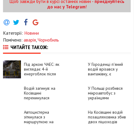
Щоб завжди бути в курсі останніх новин -
приєднуйтесь
до нас у Telegram
!
Категорії:
Новини
Помічено:
аварія
,
Чорнобиль
ЧИТАЙТЕ ТАКОЖ:
Під аркою ЧАЕС: як
У Городенці п'яний
виглядає 4-й
водій врізався у
енергоблок після
вантажівку, є
окупації та атаки
постраждалі (ФОТО)
дрона
Водій загинув: на
У Польщі розбився
Косівщині
мікроавтобус з
перекинулася
українцями
вантажівка
Автоцистерна
На Косівщині водій
зіткнулася з
позашляховика збив
маршруткою: на
двох пішоходів
Рівненщині
трапилася жахлива