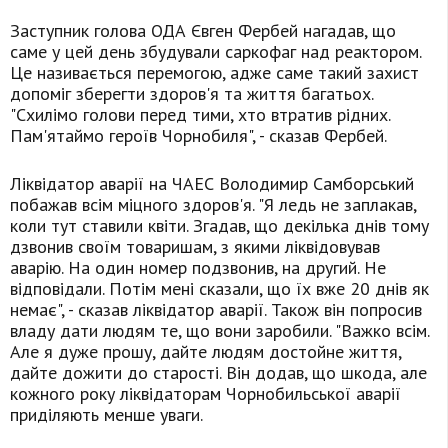
Заступник голова ОДА Євген Фербей нагадав, що
саме у цей день збудували саркофаг над реактором.
Це називається перемогою, адже саме такий захист
допоміг зберегти здоров'я та життя багатьох.
"Схилімо голови перед тими, хто втратив рідних.
Пам'ятаймо героїв Чорнобиля", - сказав Фербей.
Ліквідатор аварії на ЧАЕС Володимир Самборський
побажав всім міцного здоров'я. "Я ледь не заплакав,
коли тут ставили квіти. Згадав, що декілька днів тому
дзвонив своїм товаришам, з якими ліквідовував
аварію. На один номер подзвонив, на другий. Не
відповідали. Потім мені сказали, що їх вже 20 днів як
немає", - сказав ліквідатор аварії. Також він попросив
владу дати людям те, що вони заробили. "Важко всім.
Але я дуже прошу, дайте людям достойне життя,
дайте дожити до старості. Він додав, що шкода, але
кожного року ліквідаторам Чорнобильської аварії
приділяють менше уваги.