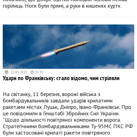
горілиць. Ноги були прямі, а руки в кишенях куртк
12.03.2022
01:35
Удари по Франківську: стало відомо, чим стріляли
На світанку, 11 березня, ворожі війська з
бомбардувальників завдали ударів крилатими
ракетами містах Луцьк, Дніпро, Івано-Франківськ. Про
це повідомили в Генштабі Збройних Сил України.
"Щодо діяльності повітряної компоненти ворога.
Стратегічними бомбардувальниками Ту-95МС ПКС РФ
були застосовані крилаті ракети повітряного