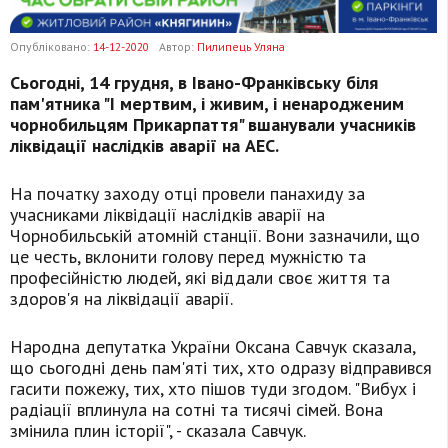
Опубліковано:
14-12-2020
Автор:
Пилипець Уляна
Сьогодні, 14 грудня, в Івано-Франківську біля
пам'ятника "І мертвим, і живим, і ненародженим
чорнобильцям Прикарпаття" вшанували учасників
ліквідації наслідків аварії на АЕС.
На початку заходу отці провели панахиду за
учасниками ліквідації наслідків аварії на
Чорнобильській атомній станції. Вони зазначили, що
це честь, вклонити голову перед мужністю та
професійністю людей, які віддали своє життя та
здоров'я на ліквідації аварії.
Народна депутатка України Оксана Савчук сказала,
що сьогодні день пам'яті тих, хто одразу відправився
гасити пожежу, тих, хто пішов туди згодом. "Вибух і
радіації вплинула на сотні та тисячі сімей. Вона
змінила плин історії", - сказала Савчук.