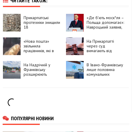
ЧИТАЙТЕ ТАКОЖ:
Прикарпатські
«Де б'ють моск*ля –
піротехніки знищили
Польща допомагає»:
18
Навроцький заявив,
вибухонебезпечних
що Україна може
предметів часів
розраховувати на
Другої світової
«Нова пошта»
допомогу Польщі,
На Прикарпатті
війни
звільнила
але «без
через суд
працівників, які в
банд*рівських
вимагають від
спеку виштовхали
прапорів»
агрофірми сплатити
на вулицю собаку
понад 600 тис. грн
На Надрічній у
боргу за оренду
В Івано-Франківську
Франківську
землі
лише половина
розширюють
комунальних
острівець безпеки
автобусів
перед відкриттям
обладнана
нового мосту
кондиціонерами
ПОПУЛЯРНІ НОВИНИ