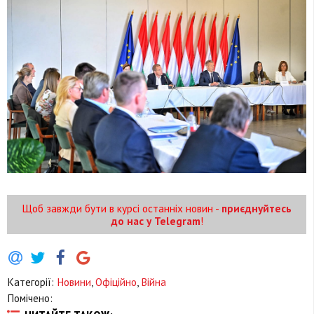
Щоб завжди бути в курсі останніх новин -
приєднуйтесь
до нас у Telegram
!
Категорії:
Новини
,
Офіційно
,
Війна
Помічено: