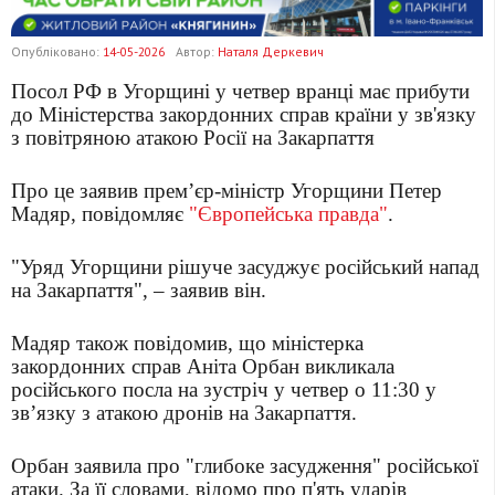
Опубліковано:
14-05-2026
Автор:
Наталя Деркевич
Посол РФ в Угорщині у четвер вранці має прибути
до Міністерства закордонних справ країни у зв'язку
з повітряною атакою Росії на Закарпаття
Про це заявив прем’єр-міністр Угорщини Петер
Мадяр, повідомляє
"Європейська правда"
.
"Уряд Угорщини рішуче засуджує російський напад
на Закарпаття", – заявив він.
Мадяр також повідомив, що міністерка
закордонних справ Аніта Орбан викликала
російського посла на зустріч у четвер о 11:30 у
зв’язку з атакою дронів на Закарпаття.
Орбан заявила про "глибоке засудження" російської
атаки. За її словами, відомо про п'ять ударів