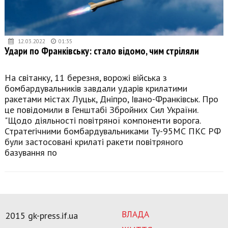
12.03.2022
01:35
Удари по Франківську: стало відомо, чим стріляли
На світанку, 11 березня, ворожі війська з
бомбардувальників завдали ударів крилатими
ракетами містах Луцьк, Дніпро, Івано-Франківськ. Про
це повідомили в Генштабі Збройних Сил України.
"Щодо діяльності повітряної компоненти ворога.
Стратегічними бомбардувальниками Ту-95МС ПКС РФ
були застосовані крилаті ракети повітряного
базування по
ВЛАДА
2015 gk-press.if.ua