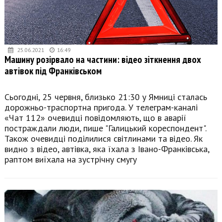
25.06.2021
16:49
Машину розірвало на частини: відео зіткнення двох
автівок під Франківськом
Сьогодні, 25 червня, близько 21:30 у Ямниці сталась
дорожньо-траспортна пригода. У телеграм-каналі
«Чат 112» очевидці повідомляють, що в аварії
постраждали люди, пише "Галицький кореспондент".
Також очевидці поділилися світлинами та відео. Як
видно з відео, автівка, яка їхала з Івано-Франківська,
раптом виїхала на зустрічну смугу