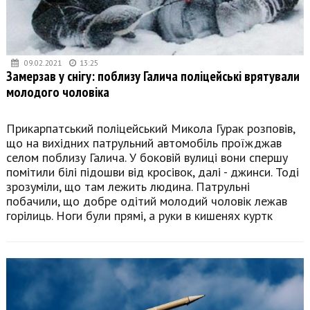
09.02.2021
13:25
Замерзав у снігу: поблизу Галича поліцейські врятували
молодого чоловіка
Прикарпатський поліцейський Микола Гурак розповів,
що на вихідних патрульний автомобіль проїжджав
селом поблизу Галича. У боковій вулиці вони спершу
помітили білі підошви від кросівок, далі - джинси. Тоді
зрозуміли, що там лежить людина. Патрульні
побачили, що добре одітий молодий чоловік лежав
горілиць. Ноги були прямі, а руки в кишенях куртк