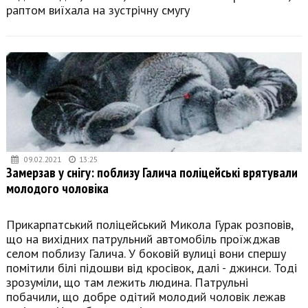
раптом виїхала на зустрічну смугу
09.02.2021
13:25
Замерзав у снігу: поблизу Галича поліцейські врятували
молодого чоловіка
Прикарпатський поліцейський Микола Гурак розповів,
що на вихідних патрульний автомобіль проїжджав
селом поблизу Галича. У боковій вулиці вони спершу
помітили білі підошви від кросівок, далі - джинси. Тоді
зрозуміли, що там лежить людина. Патрульні
побачили, що добре одітий молодий чоловік лежав