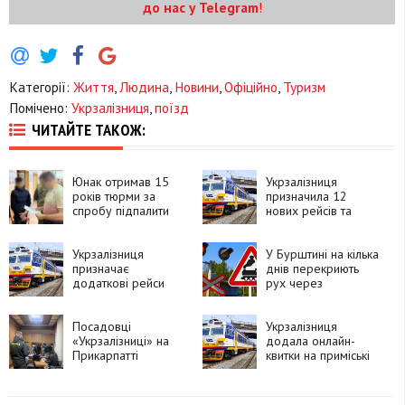
до нас у Telegram
!
Категорії:
Життя
,
Людина
,
Новини
,
Офіційно
,
Туризм
Помічено:
Укрзалізниця
,
поїзд
ЧИТАЙТЕ ТАКОЖ:
Юнак отримав 15
Укрзалізниця
років тюрми за
призначила 12
спробу підпалити
нових рейсів та
релейну шафу
подовжила
«Укрзалізниці»
маршрути до
Укрзалізниця
Карпат
У Бурштині на кілька
призначає
днів перекриють
додаткові рейси
рух через
через Прикарпаття
залізничний переїзд
Посадовці
Укрзалізниця
«Укрзалізниці» на
додала онлайн-
Прикарпатті
квитки на приміські
організували схему
поїзди до західних
фіктивного
областей
працевлаштування