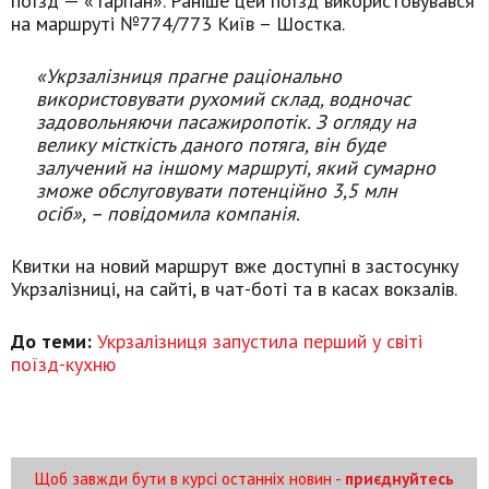
поїзд — «Тарпан». Раніше цей поїзд використовувався
на маршруті №774/773 Київ – Шостка.
«Укрзалізниця прагне раціонально
використовувати рухомий склад, водночас
задовольняючи пасажиропотік. З огляду на
велику місткість даного потяга, він буде
залучений на іншому маршруті, який сумарно
зможе обслуговувати потенційно 3,5 млн
осіб», – повідомила компанія.
Квитки на новий маршрут вже доступні в застосунку
Укрзалізниці, на сайті, в чат-боті та в касах вокзалів.
До теми:
Укрзалізниця запустила перший у світі
поїзд-кухню
Щоб завжди бути в курсі останніх новин -
приєднуйтесь