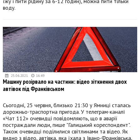
їжу і пити рідину за 6-12 годин), можна пити тільки
воду.
25.06.2021
16:49
Машину розірвало на частини: відео зіткнення двох
автівок під Франківськом
Сьогодні, 25 червня, близько 21:30 у Ямниці сталась
дорожньо-траспортна пригода. У телеграм-каналі
«Чат 112» очевидці повідомляють, що в аварії
постраждали люди, пише "Галицький кореспондент".
Також очевидці поділилися світлинами та відео. Як
видно з відео, автівка, яка їхала з Івано-Франківська,