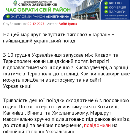
Опубліковано:
09-12-2023
Автор:
Бабій Ірина
На цей маршрут випустять тягловоз «Тарпан» –
найшвидший український поїзд.
З 10 грудня Укрзалізниця запускає між Києвом та
Тернополем новий швидкісний потяг. Інтерсіті
відправлятиметься щоденно з Києва увечері, а вранці
їхатиме з Тернополя до столиці. Квитки пасажири вже
можуть придбати в застосунку та на сайті
Укрзалізниці.
Тривалість денної поїздки складатиме 6 з половиною
годин. Поїзд Інтерсіті зупинятимуться в Козятині,
Калинівці, Вінниці та Хмельницькому. Маршрут
максимально зручно підлаштовано під ранковий виїзд
до столиці та вечірнє повернення,
повідомили
на
офіційній сторінці Укрзалізниці.