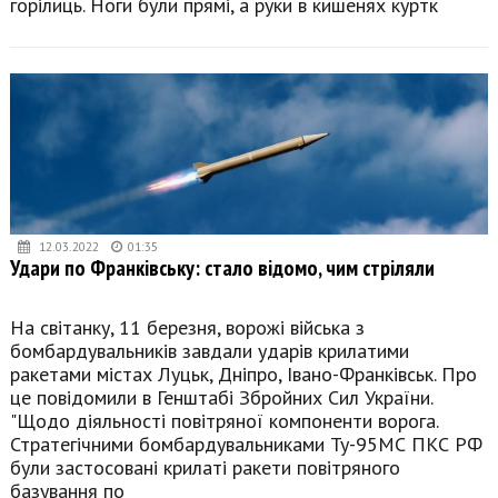
горілиць. Ноги були прямі, а руки в кишенях куртк
12.03.2022
01:35
Удари по Франківську: стало відомо, чим стріляли
На світанку, 11 березня, ворожі війська з
бомбардувальників завдали ударів крилатими
ракетами містах Луцьк, Дніпро, Івано-Франківськ. Про
це повідомили в Генштабі Збройних Сил України.
"Щодо діяльності повітряної компоненти ворога.
Стратегічними бомбардувальниками Ту-95МС ПКС РФ
були застосовані крилаті ракети повітряного
базування по