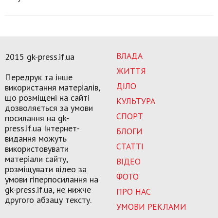
ВЛАДА
2015 gk-press.if.ua
ЖИТТЯ
Передрук та інше
ДІЛО
використання матеріалів,
що розміщені на сайті
КУЛЬТУРА
дозволяється за умови
СПОРТ
посилання на gk-
press.if.ua Інтернет-
БЛОГИ
видання можуть
СТАТТІ
використовувати
матеріали сайту,
ВІДЕО
розміщувати відео за
ФОТО
умови гіперпосилання на
gk-press.if.ua, не нижче
ПРО НАС
другого абзацу тексту.
УМОВИ РЕКЛАМИ