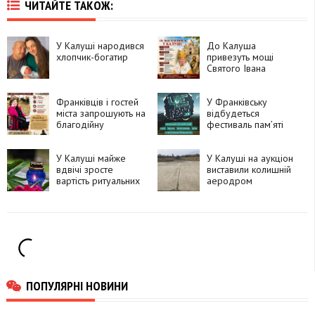
ЧИТАЙТЕ ТАКОЖ:
У Калуші народився
До Калуша
хлопчик-богатир
привезуть мощі
Святого Івана
Хрестителя
Франківців і гостей
У Франківську
міста запрошують на
відбудеться
благодійну
фестиваль пам’яті
екскурсію центром
Андрія Чепіля
У Калуші майже
У Калуші на аукціон
вдвічі зросте
виставили колишній
вартість ритуальних
аеродром
послуг
ПОПУЛЯРНІ НОВИНИ