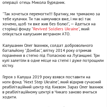
операції отець Микола Бурядник.
"Так хочеться перемогти!!! Братику, ми тримаємо за
тебе кулачки. Ти так намучився вже, і ми всі так
хочемо, щоб ти вже жив без болю!", — йдеться на
сторінці фонду "
Revived Soldiers Ukraine"
, який
опікується калуським ветраном АТО.
Калушанин Олег Івахнюк, солдат добровольчого
батальйону "Донбас", влітку 2014 року отримав
поранення в стегно під Попасною на Луганщині. Три
кулі залетіли в одне місце на стегні і дуже потрощили
кістку.
Героя з Калуша 2019 року взявся поставити на
ноги фонд "Next Step Ukraine", який відкрив сучасний
реабілітаційний центр під Києвом. Зараз Олег Івахнюк
в реабілітаційному центрі в Чикаго заново вчиться
ходити.