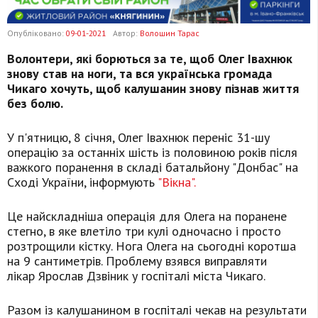
Опубліковано:
09-01-2021
Автор:
Волошин Тарас
Волонтери, які борються за те, щоб Олег Івахнюк
знову став на ноги, та вся українська громада
Чикаго хочуть, щоб калушанин знову пізнав життя
без болю.
У п'ятницю, 8 січня, Олег Івахнюк переніс 31-шу
операцію за останніх шість із половиною років після
важкого поранення в складі батальйону "Донбас" на
Сході України, інформують
"Вікна".
Це найскладніша операція для Олега на поранене
стегно, в яке влетіло три кулі одночасно і просто
розтрощили кістку. Нога Олега на сьогодні коротша
на 9 сантиметрів. Проблему взявся виправляти
лікар Ярослав Дзвіник у госпіталі міста Чикаго.
Разом із калушанином в госпіталі чекав на результати