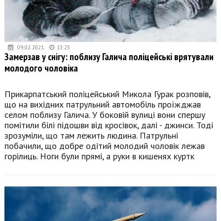
09.02.2021
13:25
Замерзав у снігу: поблизу Галича поліцейські врятували
молодого чоловіка
Прикарпатський поліцейський Микола Гурак розповів,
що на вихідних патрульний автомобіль проїжджав
селом поблизу Галича. У боковій вулиці вони спершу
помітили білі підошви від кросівок, далі - джинси. Тоді
зрозуміли, що там лежить людина. Патрульні
побачили, що добре одітий молодий чоловік лежав
горілиць. Ноги були прямі, а руки в кишенях куртк