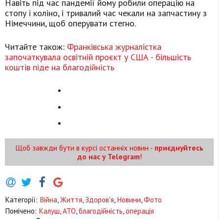
Навіть під час пандемії йому робили операцію на
стопу і коліно, і тривалий час чекали на запчастину з
Німеччини, щоб оперувати стегно.
Читайте також:
Франківська журналістка
започаткувала освітній проєкт у США - більшість
коштів піде на благодійність
Щоб завжди бути в курсі останніх новин -
приєднуйтесь
до нас у Telegram
!
Категорії:
Війна
,
Життя
,
Здоров'я
,
Новини
,
Фото
Помічено:
Калуш
,
АТО
,
благодійність
,
операція