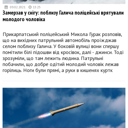
09.02.2021
13:25
Замерзав у снігу: поблизу Галича поліцейські врятували
молодого чоловіка
Прикарпатський поліцейський Микола Гурак розповів,
що на вихідних патрульний автомобіль проїжджав
селом поблизу Галича. У боковій вулиці вони спершу
помітили білі підошви від кросівок, далі - джинси. Тоді
зрозуміли, що там лежить людина. Патрульні
побачили, що добре одітий молодий чоловік лежав
горілиць. Ноги були прямі, а руки в кишенях куртк