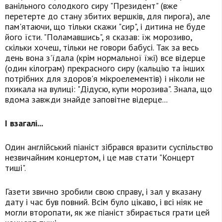
ванільного солодкого сиру "Президент" (вже
перетерте до стану збитих вершків, для пирога), але
пам'ятаючи, що тільки скажи "сир", і дитина не буде
його їсти. "Поламавшись", я сказав: їж морозиво,
скільки хочеш, тільки не говори бабусі. Так за весь
день вона з'їдала (крім нормальної їжі) все відерце
(один кілограм) прекрасного сиру (кальцію та інших
потрібних для здоров'я мікроелементів) і ніколи не
пхикала на вулиці: "Дідусю, купи морозива". Знала, що
вдома завжди знайде заповітне відерце...
І взагалі...
Один англійський піаніст зібрався вразити суспільство
незвичайним концертом, і це мав стати "Концерт
тиші".
Газети звично зробили свою справу, і зал у вказану
дату і час був повний. Всім було цікаво, і всі ніяк не
могли второпати, як же піаніст збирається грати цей