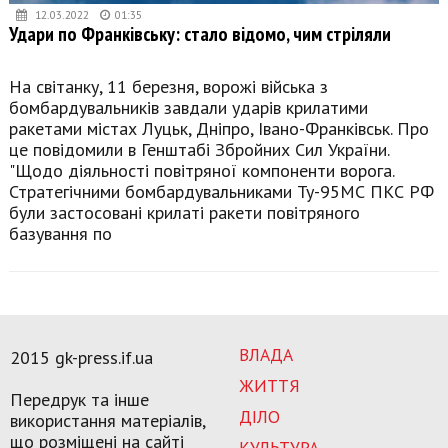
12.03.2022
01:35
Удари по Франківську: стало відомо, чим стріляли
На світанку, 11 березня, ворожі війська з
бомбардувальників завдали ударів крилатими
ракетами містах Луцьк, Дніпро, Івано-Франківськ. Про
це повідомили в Генштабі Збройних Сил України.
"Щодо діяльності повітряної компоненти ворога.
Стратегічними бомбардувальниками Ту-95МС ПКС РФ
були застосовані крилаті ракети повітряного
базування по
ВЛАДА
2015 gk-press.if.ua
ЖИТТЯ
Передрук та інше
ДІЛО
використання матеріалів,
що розміщені на сайті
КУЛЬТУРА