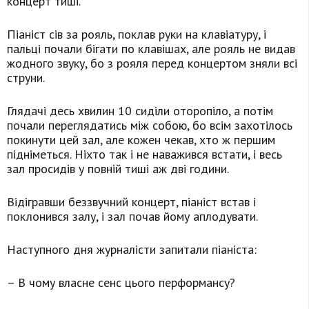
концерт тиші.
Піаніст сів за рояль, поклав руки на клавіатуру, і
пальці почали бігати по клавішах, але рояль не видав
жодного звуку, бо з рояля перед концертом зняли всі
струни.
Глядачі десь хвилин 10 сиділи оторопіло, а потім
почали переглядатись між собою, бо всім захотілось
покинути цей зал, але кожен чекав, хто ж першим
підніметься. Ніхто так і не наважився встати, і весь
зал просидів у повній тиші аж дві години.
Відігравши беззвучний концерт, піаніст встав і
поклонився залу, і зал почав йому аплодувати.
Наступного дня журналісти запитали піаніста:
– В чому власне сенс цього перформансу?