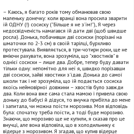
– Каюсь, я багато років тому обманював свою
маленьку донечку: коли вранці вона просила зварити
їй ОДНУ (!) сосиску ("Більше я не з'їм!"), Я через
недосвідченість намагався їй дати дві (щоб швидше
росла). Донька, побачивши дві сосиски (порізані на
шматочки по 2-3 см) в своїй тарілці, бурхливо
протестувала. Виявляється, в три-чотири роки, ще не
вміючи рахувати, вона зрозуміла, що "хвостиків" в
однієї сосиски – лише два. Добре, тепер буду давати
тільки одну: непомітно для неї я, швидко порізавши
дві сосиски, зайві хвостики з'їдав. Донька до самої
школи так і не зрозуміла, що їй подається сосиска
якоїсь неймовірної довжини – хвостів було завжди
два. Коли вона вже сама стала мамою і привела свою
доньку до бабусі й дідуся, то внучка прибігла до мене
і запитала, чи можна поїсти морозива. Моя відповідь
була: спочатку треба поїсти, а тоді буде морозиво.
Знаючи, що морозиво ще не купили, я сказав про це
внучці, але вона відповіла, що в холодильнику є
відерце з морозивом. Я згадав, що купив відерце