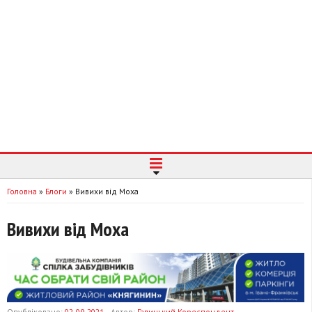
Головна
»
Блоги
»
Вивихи від Моха
Вивихи від Моха
Опубліковано:
02-09-2021
Автор:
Галицький Кореспондент