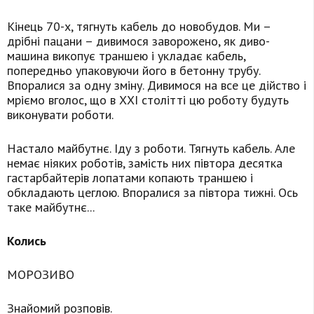
Кінець 70-х, тягнуть кабель до новобудов. Ми –
дрібні пацани – дивимося заворожено, як диво-
машина викопує траншею і укладає кабель,
попередньо упаковуючи його в бетонну трубу.
Впоралися за одну зміну. Дивимося на все це дійство і
мріємо вголос, що в ХХІ столітті цю роботу будуть
виконувати роботи.
Настало майбутнє. Іду з роботи. Тягнуть кабель. Але
немає ніяких роботів, замість них півтора десятка
гастарбайтерів лопатами копають траншею і
обкладають цеглою. Впоралися за півтора тижні. Ось
таке майбутнє...
Колись
МОРОЗИВО
Знайомий розповів.