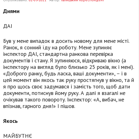
Днями
ДАІ
Був у мене випадок в досить новому для мене місті.
Ранок, я сонний їду на роботу. Мене зупиняє
інспектор ДАІ, стандартна ранкова перевірка
документів і стану. Я зупиняюся, відкриваю вікно (а
інспектору на вигляд було близько 25 років, як і мені).
«Доброго ранку, будь ласка, ваші документи», – і в
цей момент він якось так руку простягнув у вікно, та й
я про щось своє задумався і замість того, щоб дати
документи, потиснув йому руку. А далі я взагалі не
очікував такого повороту. Інспектор: «А, вибач, не
впізнав, гарного дня!» І пішов.
Якось
МАЙБУТНЄ