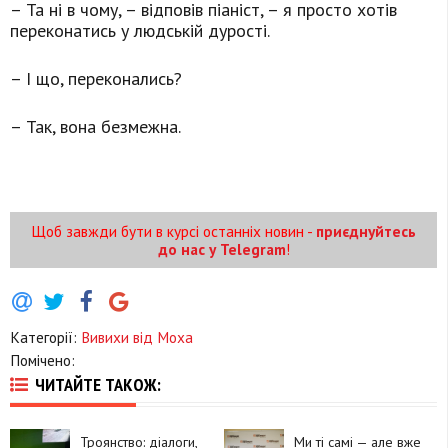
– Та ні в чому, – відповів піаніст, – я просто хотів
переконатись у людській дурості.
– І що, переконались?
– Так, вона безмежна.
Щоб завжди бути в курсі останніх новин -
приєднуйтесь
до нас у Telegram
!
Категорії:
Вивихи від Моха
Помічено:
ЧИТАЙТЕ ТАКОЖ:
Троянство: діалоги,
Ми ті самі — але вже