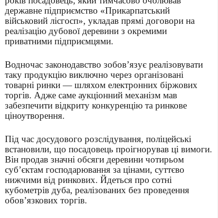
років посадовець, який тимчасово очолював
державне підприємство «Прикарпатський
військовий лісгосп», укладав прямі договори на
реалізацію дубової деревини з окремими
приватними підприємцями.
Водночас законодавство зобов’язує реалізовувати
таку продукцію виключно через організовані
товарні ринки — шляхом електронних біржових
торгів. Адже саме аукціонний механізм мав
забезпечити відкриту конкуренцію та ринкове
ціноутворення.
Під час досудового розслідування, поліцейські
встановили, що посадовець проігнорував ці вимоги.
Він продав значні обсяги деревини чотирьом
суб’єктам господарювання за цінами, суттєво
нижчими від ринкових. Йдеться про сотні
кубометрів дуба, реалізованих без проведення
обов’язкових торгів.