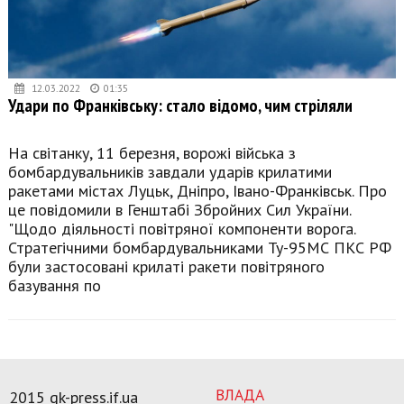
12.03.2022
01:35
Удари по Франківську: стало відомо, чим стріляли
На світанку, 11 березня, ворожі війська з
бомбардувальників завдали ударів крилатими
ракетами містах Луцьк, Дніпро, Івано-Франківськ. Про
це повідомили в Генштабі Збройних Сил України.
"Щодо діяльності повітряної компоненти ворога.
Стратегічними бомбардувальниками Ту-95МС ПКС РФ
були застосовані крилаті ракети повітряного
базування по
ВЛАДА
2015 gk-press.if.ua