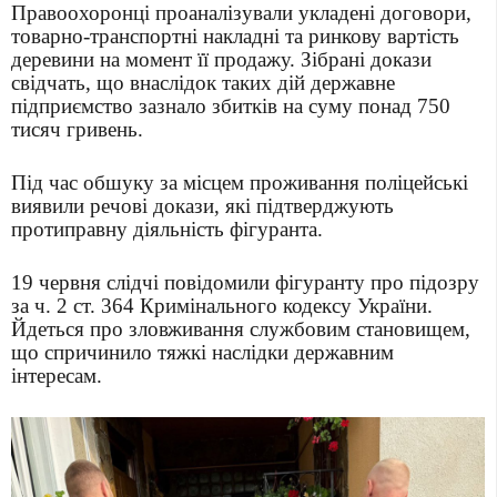
Правоохоронці проаналізували укладені договори,
товарно-транспортні накладні та ринкову вартість
деревини на момент її продажу. Зібрані докази
свідчать, що внаслідок таких дій державне
підприємство зазнало збитків на суму понад 750
тисяч гривень.
Під час обшуку за місцем проживання поліцейські
виявили речові докази, які підтверджують
протиправну діяльність фігуранта.
19 червня слідчі повідомили фігуранту про підозру
за ч. 2 ст. 364 Кримінального кодексу України.
Йдеться про зловживання службовим становищем,
що спричинило тяжкі наслідки державним
інтересам.