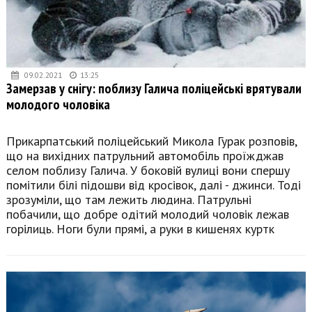
09.02.2021
13:25
Замерзав у снігу: поблизу Галича поліцейські врятували
молодого чоловіка
Прикарпатський поліцейський Микола Гурак розповів,
що на вихідних патрульний автомобіль проїжджав
селом поблизу Галича. У боковій вулиці вони спершу
помітили білі підошви від кросівок, далі - джинси. Тоді
зрозуміли, що там лежить людина. Патрульні
побачили, що добре одітий молодий чоловік лежав
горілиць. Ноги були прямі, а руки в кишенях куртк