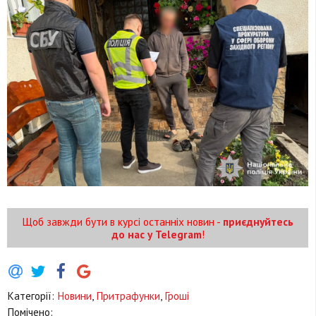
Щоб завжди бути в курсі останніх новин -
приєднуйтесь
до нас у Telegram
!
Категорії:
Новини
,
Притрафунки
,
Гроші
Помічено: