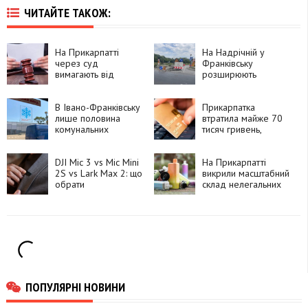
ЧИТАЙТЕ ТАКОЖ:
На Прикарпатті
На Надрічній у
через суд
Франківську
вимагають від
розширюють
агрофірми сплатити
острівець безпеки
понад 600 тис. грн
перед відкриттям
боргу за оренду
В Івано-Франківську
нового мосту
Прикарпатка
землі
лише половина
втратила майже 70
комунальних
тисяч гривень,
автобусів
намагаючись
обладнана
придбати тур на
кондиціонерами
DJI Mic 3 vs Mic Mini
Мальту
На Прикарпатті
2S vs Lark Max 2: що
викрили масштабний
обрати
склад нелегальних
рідин для вейпів:
вилучили десятки
тисяч флаконів
ПОПУЛЯРНІ НОВИНИ