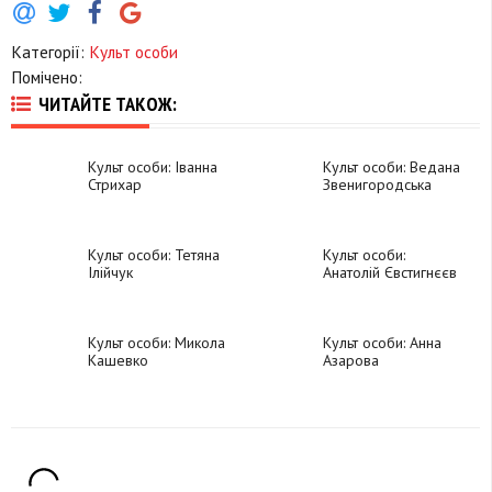
Категорії:
Культ особи
Помічено:
ЧИТАЙТЕ ТАКОЖ:
Культ особи: Іванна
Культ особи: Ведана
Стрихар
Звенигородська
Культ особи: Тетяна
Культ особи:
Ілійчук
Анатолій Євстигнєєв
Культ особи: Микола
Культ особи: Анна
Кашевко
Азарова