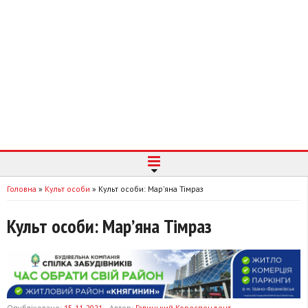
Головна
»
Культ особи
»
Культ особи: Мар’яна Тімраз
Культ особи: Мар’яна Тімраз
Опубліковано:
15-11-2021
Автор:
Галицький Кореспондент