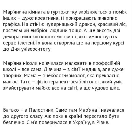
Мар’янина кімната в гуртожитку вирізняється з-поміж
інших – дуже креативна, її прикрашають живопис і
графіка. На стіні є чудернацький дракон, красивий ліс,
пастельний ембріон людини тощо. А ще висять дві
декоративні квіткові композиції, які символізують
серце і легені. Їх вона створила ще на першому курсі
до Дня університету.
Мар’яна ніколи не вчилася малювати в професійній
школі – все сама. Дівчина – з сім’ї медиків, але дуже
творчих. Мама – гінеколог-мамолог, яка прекрасно
малює. Тато – фізіотерапевт-реабілітолог, який уміє
змайструвати майже все на світі, а ще чудово шиє.
Батько – з Палестини. Саме там Мар’яна і навчалася
до другого класу. Аж поки в країні перестало бути
безпечно. Сім’я повернулася в Україну, в Рівне.