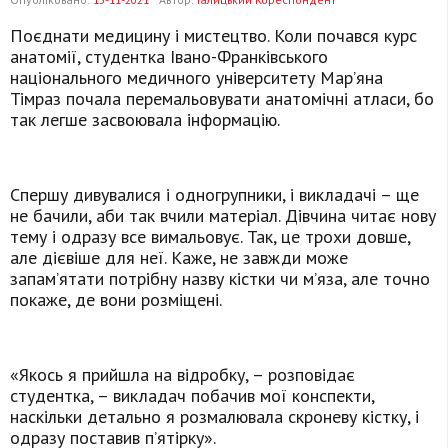
Поєднати медицину і мистецтво. Коли почався курс
анатомії, студентка Івано-Франківського
національного медичного університету Мар’яна
Тімраз почала перемальовувати анатомічні атласи, бо
так легше засвоювала інформацію.
Спершу дивувалися і одногрупники, і викладачі – ще
не бачили, аби так вчили матеріал. Дівчина читає нову
тему і одразу все вимальовує. Так, це трохи довше,
але дієвіше для неї. Каже, не завжди може
запам’ятати потрібну назву кістки чи м’яза, але точно
покаже, де вони розміщені.
«Якось я прийшла на відробку, – розповідає
студентка, – викладач побачив мої конспекти,
наскільки детально я розмалювала скроневу кістку, і
одразу поставив п’ятірку».