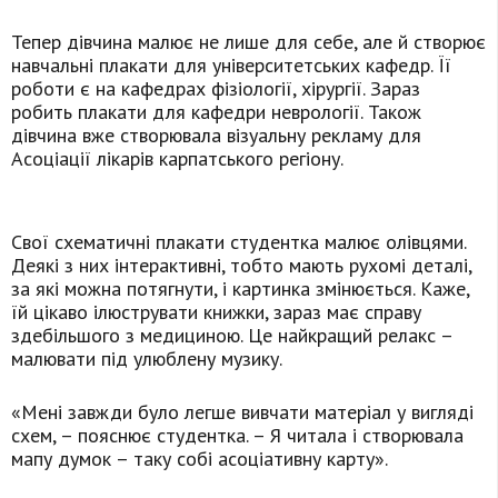
Тепер дівчина малює не лише для себе, але й створює
навчальні плакати для університетських кафедр. Її
роботи є на кафедрах фізіології, хірургії. Зараз
робить плакати для кафедри неврології. Також
дівчина вже створювала візуальну рекламу для
Асоціації лікарів карпатського регіону.
Свої схематичні плакати студентка малює олівцями.
Деякі з них інтерактивні, тобто мають рухомі деталі,
за які можна потягнути, і картинка змінюється. Каже,
їй цікаво ілюструвати книжки, зараз має справу
здебільшого з медициною. Це найкращий релакс –
малювати під улюблену музику.
«Мені завжди було легше вивчати матеріал у вигляді
схем, – пояснює студентка. – Я читала і створювала
мапу думок – таку собі асоціативну карту».