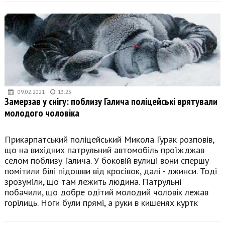
09.02.2021
13:25
Замерзав у снігу: поблизу Галича поліцейські врятували
молодого чоловіка
Прикарпатський поліцейський Микола Гурак розповів,
що на вихідних патрульний автомобіль проїжджав
селом поблизу Галича. У боковій вулиці вони спершу
помітили білі підошви від кросівок, далі - джинси. Тоді
зрозуміли, що там лежить людина. Патрульні
побачили, що добре одітий молодий чоловік лежав
горілиць. Ноги були прямі, а руки в кишенях куртк