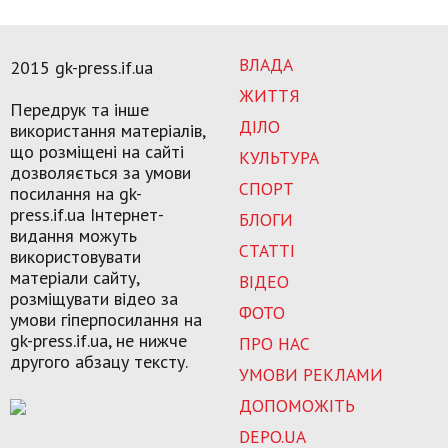
ВЛАДА
2015 gk-press.if.ua
ЖИТТЯ
Передрук та інше
ДІЛО
використання матеріалів,
що розміщені на сайті
КУЛЬТУРА
дозволяється за умови
СПОРТ
посилання на gk-
press.if.ua Інтернет-
БЛОГИ
видання можуть
СТАТТІ
використовувати
матеріали сайту,
ВІДЕО
розміщувати відео за
ФОТО
умови гіперпосилання на
gk-press.if.ua, не нижче
ПРО НАС
другого абзацу тексту.
УМОВИ РЕКЛАМИ
ДОПОМОЖІТЬ
DEPO.UA