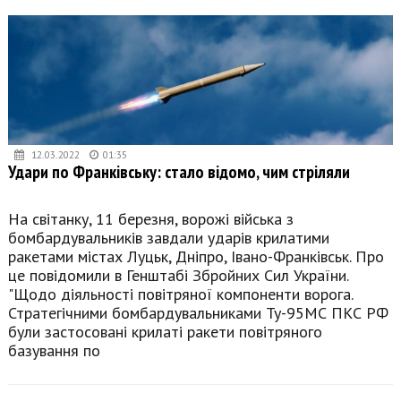
12.03.2022
01:35
Удари по Франківську: стало відомо, чим стріляли
На світанку, 11 березня, ворожі війська з
бомбардувальників завдали ударів крилатими
ракетами містах Луцьк, Дніпро, Івано-Франківськ. Про
це повідомили в Генштабі Збройних Сил України.
"Щодо діяльності повітряної компоненти ворога.
Стратегічними бомбардувальниками Ту-95МС ПКС РФ
були застосовані крилаті ракети повітряного
базування по