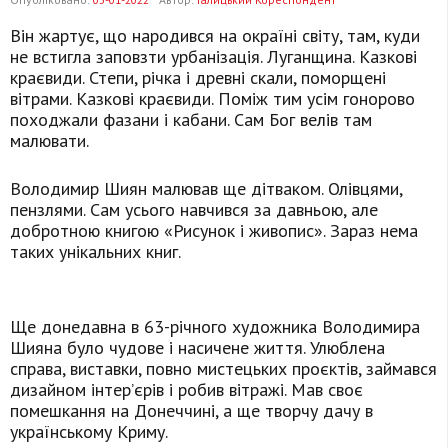
Він жартує, що народився на окраїні світу, там, куди
не встигла заповзти урбанізація. Луганщина. Казкові
краєвиди. Степи, річка і древні скали, поморщені
вітрами. Казкові краєвиди. Поміж тим усім гонорово
походжали фазани і кабани. Сам Бог велів там
малювати.
Володимир Шиян малював ще дітваком. Олівцями,
пензлями. Сам усього навчився за давньою, але
добротною книгою «Рисунок і живопис». Зараз нема
таких унікальних книг.
Ще донедавна в 63-річного художника Володимира
Шияна було чудове і насичене життя. Улюблена
справа, виставки, повно мистецьких проєктів, займався
дизайном інтер’єрів і робив вітражі. Мав своє
помешкання на Донеччині, а ще творчу дачу в
українському Криму.