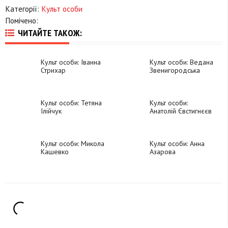
Категорії:
Культ особи
Помічено:
ЧИТАЙТЕ ТАКОЖ:
Культ особи: Іванна
Культ особи: Ведана
Стрихар
Звенигородська
Культ особи: Тетяна
Культ особи:
Ілійчук
Анатолій Євстигнєєв
Культ особи: Микола
Культ особи: Анна
Кашевко
Азарова