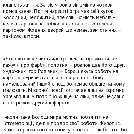
клапоть життя. За вісім років він змінив чотири
помешкання. Потім нарешті отримав свій куток.
Холодний, необжитий, але свій. Замість меблів –
великі картонні коробки, підлога теж встелена
картоном. Жодних дверей ще немає, замість них –
такі-сякі штори.
«Чоловікові не вистачає грошей на прожиття, не
кажучи про фарби, полотна, – розповідає його друг,
художник Ігор Роп’яник. – Береш якусь роботу на
картоні, перевертаєш, а зі зворотного боку
намальований інший етюд. Бо немає більше на чому
малювати. Мізерної пенсії вистачає лиш на скромне
харчування. А потрібно ж іще на ліки, адже недавно
він пережив другий інфаркт».
Інколи пана Володимира можна побачити на
"стометрівці", де він продає свої роботи. Живопис.
Каже, справжнього живопису тепер не так багато. Бо