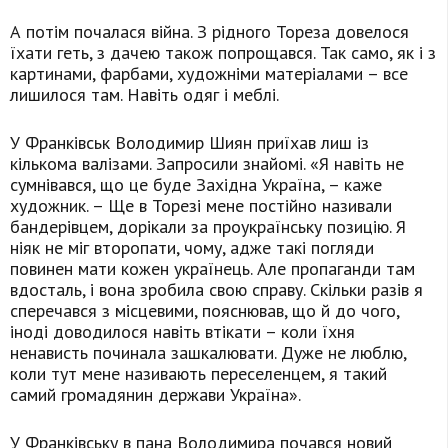
А потім почалася війна. З рідного Тореза довелося
їхати геть, з дачею також попрощався. Так само, як і з
картинами, фарбами, художніми матеріалами – все
лишилося там. Навіть одяг і меблі.
У Франківськ Володимир Шиян приїхав лиш із
кількома валізами. Запросили знайомі. «Я навіть не
сумнівався, що це буде Західна Україна, – каже
художник. – Ще в Торезі мене постійно називали
бандерівцем, дорікали за проукраїнську позицію. Я
ніяк не міг второпати, чому, адже такі погляди
повинен мати кожен українець. Але пропаганди там
вдосталь, і вона зробила свою справу. Скільки разів я
сперечався з місцевими, пояснював, що й до чого,
іноді доводилося навіть втікати – коли їхня
ненависть починала зашкалювати. Дуже не люблю,
коли тут мене називають переселенцем, я такий
самий громадянин держави Україна».
У Франківську в пана Володимира почався новий