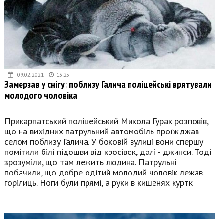
09.02.2021
13:25
Замерзав у снігу: поблизу Галича поліцейські врятували
молодого чоловіка
Прикарпатський поліцейський Микола Гурак розповів,
що на вихідних патрульний автомобіль проїжджав
селом поблизу Галича. У боковій вулиці вони спершу
помітили білі підошви від кросівок, далі - джинси. Тоді
зрозуміли, що там лежить людина. Патрульні
побачили, що добре одітий молодий чоловік лежав
горілиць. Ноги були прямі, а руки в кишенях куртк