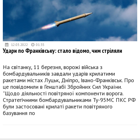
12.03.2022
01:35
Удари по Франківську: стало відомо, чим стріляли
На світанку, 11 березня, ворожі війська з
бомбардувальників завдали ударів крилатими
ракетами містах Луцьк, Дніпро, Івано-Франківськ. Про
це повідомили в Генштабі Збройних Сил України.
"Щодо діяльності повітряної компоненти ворога.
Стратегічними бомбардувальниками Ту-95МС ПКС РФ
були застосовані крилаті ракети повітряного
базування по