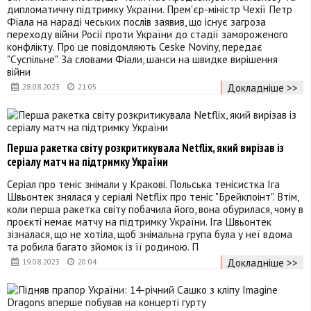
дипломатичну підтримку України. Прем'єр-міністр Чехії Петр
Фіала на нараді чеських послів заявив, що існує загроза
переходу війни Росії проти України до стадії замороженого
конфлікту. Про це повідомляють Ceske Noviny, передає
"Суспільне". За словами Фіали, шанси на швидке вирішення
війни
Докладніше >>
28.08.2023
21:05
Перша ракетка світу розкритикувала Netflix, який вирізав із
серіалу матч на підтримку України
Серіал про теніс знімали у Кракові. Польська тенісистка Іга
Швьонтек знялася у серіалі Netflix про теніс "Брейкпоінт". Втім,
коли перша ракетка світу побачила його, вона обурилася, чому в
проєкті немає матчу на підтримку України. Іга Швьонтек
зізналася, що не хотіла, щоб знімальна група була у неї вдома
та робила багато зйомок із її родиною. П
Докладніше >>
19.08.2023
20:04