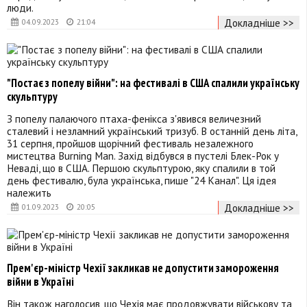
люди.
Докладніше >>
04.09.2023
21:04
"Постає з попелу війни": на фестивалі в США спалили українську
скульптуру
З попелу палаючого птаха-фенікса з'явився величезний
сталевий і незламний український тризуб. В останній день літа,
31 серпня, пройшов щорічний фестиваль незалежного
мистецтва Burning Man. Захід відбувся в пустелі Блек-Рок у
Неваді, що в США. Першою скульптурою, яку спалили в той
день фестивалю, була українська, пише "24 Канал". Ця ідея
належить
Докладніше >>
01.09.2023
20:05
Прем'єр-міністр Чехії закликав не допустити замороження
війни в Україні
Він також наголосив, що Чехія має продовжувати військову та