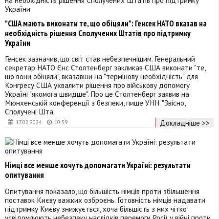
"США мають виконати те, що обіцяли": Генсек НАТО вказав на
необхідність рішення Сполучених Штатів про підтримку
України
Генсек зазначив, що світ став небезпечнішим. Генеральний
секретар НАТО Єнс Столтенберг закликав США виконати "те,
що вони обіцяли", вказавши на "термінову необхідність" для
Конгресу США ухвалити рішення про військову допомогу
Україні "якомога швидше". Про це Столтенберг заявив на
Мюнхенській конференції з безпеки, пише УНН. "Звісно,
Сполучені Шта
Докладніше >>
17.02.2024
10:59
Німці все менше хочуть допомагати Україні: результати
опитування
Опитування показало, що більшість німців проти збільшення
поставок Києву важких озброєнь. Готовність німців надавати
підтримку Києву знижується, хоча більшість з них чітко
усвідомлюють небезпеку наслідків перемоги Росії у війні проти