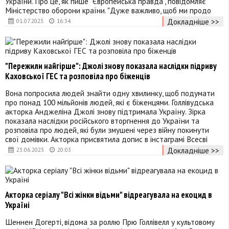
України. Про це, як пише "Європейська правда", повідомляє
Міністерство оборони країни. "Дуже важливо, щоб ми продо
Докладніше >>
01.07.2023
16:34
"Пережили найгірше": Джолі знову показала наслідки підриву
Каховської ГЕС та розповіла про біженців
Вона попросила людей знайти одну хвилинку, щоб подумати
про понад 100 мільйонів людей, які є біженцями. Голлівудська
акторка Анджеліна Джолі знову підтримала Україну. Зірка
показала наслідки російського вторгнення до України та
розповіла про людей, які були змушені через війну покинути
свої домівки. Акторка присвятила допис в інстаграмі Всесві
Докладніше >>
23.06.2023
20:03
Акторка серіалу "Всі жінки відьми" відреагувала на екоцид в
Україні
Шеннен Догерті, відома за роллю Прю Голлівелл у культовому