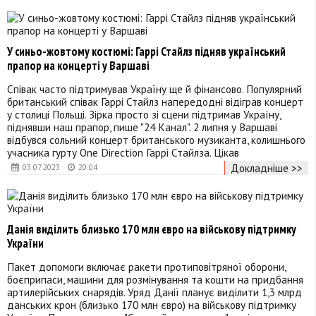
У синьо-жовтому костюмі: Гаррі Стайлз підняв український
прапор на концерті у Варшаві
Співак часто підтримував Україну ще й фінансово. Популярний
британський співак Гаррі Стайлз напередодні відіграв концерт
у столиці Польщі. Зірка просто зі сцени підтримав Україну,
піднявши наш прапор, пише "24 Канал". 2 липня у Варшаві
відбувся сольний концерт британського музиканта, колишнього
учасника гурту One Direction Гаррі Стайлза. Цікав
Докладніше >>
03.07.2023
20:04
Данія виділить близько 170 млн євро на військову підтримку
України
Пакет допомоги включає ракети протиповітряної оборони,
боєприпаси, машини для розмінування та кошти на придбання
артилерійських снарядів. Уряд Данії планує виділити 1,3 млрд
данських крон (близько 170 млн євро) на військову підтримку