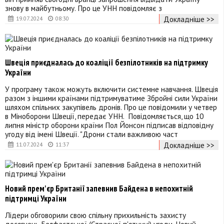
знову в майбутньому. Про це УНН повідомляє з
Докладніше >>
19.07.2024
08:30
Швеція приєдналась до коаліції безпілотників на підтримку
України
У програму також можуть включити системне навчання. Швеція
разом з іншими країнами підтримуватиме Збройні сили України
шляхом спільних закупівель дронів. Про це повідомили у четвер
в Міноборони Швеції, передає УНН. Повідомляється, що 10
липня міністр оборони країни Пол Йонсон підписав відповідну
угоду від імені Швеції. "Дрони стали важливою част
Докладніше >>
11.07.2024
11:37
Новий прем'єр Британії запевнив Байдена в непохитній
підтримці України
Лідери обговорили свою спільну прихильність захисту
досягнень Белфастської (Страсної п'ятниці) угоди. Новий