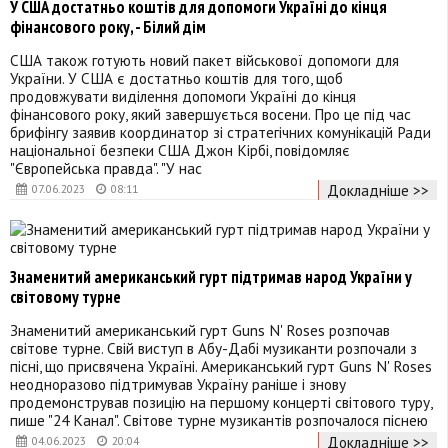
У США достатньо коштів для допомоги Україні до кінця
фінансового року, - Білий дім
США також готують новий пакет військової допомоги для
України. У США є достатньо коштів для того, щоб
продовжувати виділення допомоги Україні до кінця
фінансового року, який завершується восени. Про це під час
брифінгу заявив координатор зі стратегічних комунікацій Ради
національної безпеки США Джон Кірбі, повідомляє
"Європейська правда". "У нас
Докладніше >>
07.06.2023
08:11
Знаменитий американський гурт підтримав народ України у
світовому турне
Знаменитий американський гурт Guns N' Roses розпочав
світове турне. Свій виступ в Абу-Дабі музиканти розпочали з
пісні, що присвячена Україні. Американський гурт Guns N' Roses
неодноразово підтримував Україну раніше і знову
продемонстрував позицію на першому концерті світового туру,
пише "24 Канал". Світове турне музикантів розпочалося піснею
Докладніше >>
04.06.2023
20:04