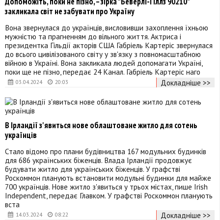
Допоможіть, поки не пізно, – зірка "Беверлі-Гіллз 90210"
закликала світ не забувати про Україну
Вона звернулася до українців, висловивши захоплення їхньою
мужністю та прагненням до вільного життя. Актриса і
президентка Гільдії акторів США Габріель Картеріс звернулася
до всього цивілізованого світу у зв'язку з повномасштабною
війною в Україні. Вона закликала людей допомагати Україні,
поки ще не пізно, передає 24 Канал. Габріель Картеріс наго
Докладніше >>
03.04.2024
20:03
В Ірландії з'явиться нове облаштоване житло для сотень
українців
Стало відомо про плани будівництва 167 модульних будинків
для 686 українських біженців. Влада Ірландії продовжує
будувати житло для українських біженців. У графстві
Роскоммон планують встановити модульні будинки для майже
700 українців. Нове житло з'явиться у трьох містах, пише Irish
Independent, передає Главком. У графстві Роскоммон планують
вста
Докладніше >>
14.03.2024
08:22