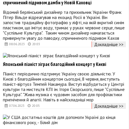
спричинений підривом дамби у Новій Каховці
Відомий берлінський дизайнер та прихильник України Франк
Пітер Вільде відреагував на екоцид Росії в Україні. Він
запостив традиційну фотографію у ліфті, на якій вкритий синім
пластиком, що імітує воду, тримає у руках червоне серце, пише
"Суспільне Культура". Таким чином дизайнер намагається
привернути увагу до паводку, спричиненого підривом Кахов
Докладніше >>
08.06.2023
20:03
Японський піаніст зіграє благодійний концерт у Києві
Піаніст періодично підтримує Україну своєю діяльністю. У
Києві з благодійним концертом сьогодні, 8 червня, виступить
піаніст-віртуоз Темпей Накамура. Виступ відбудеться у Центрі
культури та мистецтв КПІ ім. Ігоря Сікорського, пише "Суспільне
Культура". "Жива музика є чудовим засобом для профілактики
пригнічення й апатії. Навіть в найскладніші мор
Докладніше >>
07.06.2023
20:05