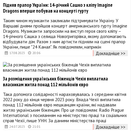
Підняв прапор України: 14-річний Сашко з кліпу Imagine
Dragons вперше побував на концерті гурту
Таким чином музиканти закликали підтримувати Україну. У
Варшаві днями пройшов концерт американського гурту Imagine
Dragons. Музиканти запросили на виступ героя свого кліпу –
14-річного Сашка з селища Новогригорівка, якому допомагають
відбудувати дім. Разом з ним артисти підняли на сцені прапор
України, пише "24 Канал". Як повідомляли, наприкін
Докладніше >>
17.08.2023
20:06
За розміщення українських біженців Чехія виплатила
власникам житла понад 112 мільйонів євро
Така допомога солідарності нараховувалась з середини квітня
2022 року до кінця червня 2023 року. Влада Чехії виплатила
понад 112 мільйонів євро мешканцям країни, які надавали
житло українським біженцям. Про це повідомляє Radio Prague
International з посиланням на міністерство праці та соціальних
справ Чехії, пише УНН. За даними міністерства праці
Докладніше >>
24.07.2023
21:01