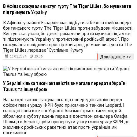
В Афінах скасували виступ гурту The Tiger Lillies, бо музиканти
підтримують Україну
В Афінах, у районі Екзархія, мав відбутися безплатний концерт
британського гурту The Tiger Lillies проти забудови місцевості.
Виступ скасували, бо деякі громадяни проти музикантів, адже
ті підтримують Україну у протистоянні російській агресії. Про
скасування повідомив простір книгарні, де мали виступати The
Tiger Lillies, передає "Суспільне Культу
Докладніше >>
13.01.2024
20:06
У Берліні кілька тисяч активістів вимагали передати Україні
Taurus та іншу зброю
На заході також згадувалось, що попередню акцію перед
офісом глави уряду ФРН було присвячено танкам Leopard. І
сьогодні вони вже є в Україні. Близько трьох тисяч людей
зібралися в суботу вдень перед відомством канцлера Олафа
Шольца в Берліні, щоби привернути увагу глави уряду ФРН до
жахливих російських ракетних атак проти українців, які
посилилися