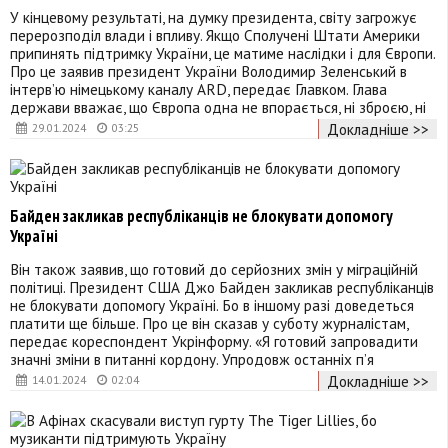
У кінцевому результаті, на думку президента, світу загрожує
перерозподіл влади і впливу. Якщо Сполучені Штати Америки
припинять підтримку України, це матиме наслідки і для Європи.
Про це заявив президент України Володимир Зеленський в
інтерв’ю німецькому каналу ARD, передає Главком. Глава
держави вважає, що Європа одна не впорається, ні зброєю, ні
Докладніше >>
29.01.2024
03:25
Байден закликав республіканців не блокувати допомогу
Україні
Він також заявив, що готовий до серйозних змін у міграційній
політиці. Президент США Джо Байден закликав республіканців
не блокувати допомогу Україні. Бо в іншому разі доведеться
платити ще більше. Про це він сказав у суботу журналістам,
передає кореспондент Укрінформу. «Я готовий запровадити
значні зміни в питанні кордону. Упродовж останніх п’я
Докладніше >>
14.01.2024
02:04