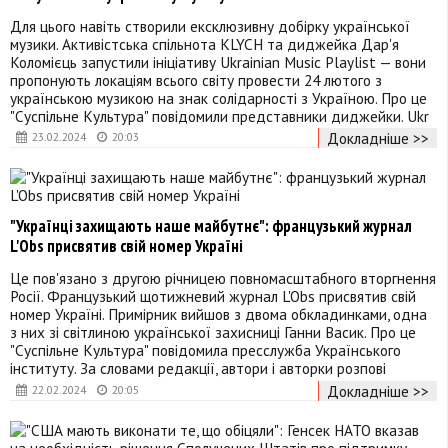
Для цього навіть створили ексклюзивну добірку української
музики. Активістська спільнота KLYCH та диджейка Дар'я
Коломієць запустили ініціативу Ukrainian Music Playlist — вони
пропонують локаціям всього світу провести 24 лютого з
українською музикою на знак солідарності з Україною. Про це
"Суспільне Культура" повідомили представники диджейки. Ukr
Докладніше >>
23.02.2024
20:03
"Українці захищають наше майбутнє": французький журнал
L'Obs присвятив свій номер Україні
Це пов'язано з другою річницею повномасштабного вторгнення
Росії. Французький щотижневий журнал L'Obs присвятив свій
номер Україні. Примірник вийшов з двома обкладинками, одна
з них зі світлиною української захисниці Ганни Васик. Про це
"Суспільне Культура" повідомила пресслужба Українського
інституту. За словами редакції, автори і авторки розпові
Докладніше >>
22.02.2024
20:05