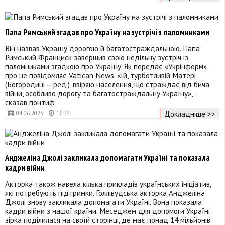
Папа Римський згадав про Україну на зустрічі з паломниками
Він назвав Україну дорогою й багатостраждальною. Папа
Римський Франциск завершив свою недільну зустріч із
паломниками згадкою про Україну. Як передає «Укрінформ»,
про це повідомляє Vatican News. «Їй, турботливій Матері
(Богородиці – ред.), ввіряю населення, що страждає від бича
війни, особливо дорогу та багатостраждальну Україну», -
сказав понтиф
Докладніше >>
04.06.2023
16:34
Анджеліна Джолі закликала допомагати Україні та показала
кадри війни
Акторка також навела кілька прикладів українських ініціатив,
які потребують підтримки. Голлівудська акторка Анджеліна
Джолі знову закликала допомагати Україні. Вона показала
кадри війни з нашої країни. Меседжем для допомоги Україні
зірка поділилася на своїй сторінці, де має понад 14 мільйонів