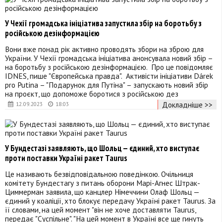
У Чехії громадська ініціатива запустила збір на боротьбу з
російською дезінформацією
Вони вже понад рік активно проводять збори на зброю для
України. У Чехії громадська ініціатива анонсувала новий збір –
на боротьбу з російською дезінформацією. Про це повідомляє
IDNES, пише "Європейська правда". Активісти ініціативи Dárek
pro Putina – "Подарунок для Путіна" – запускають новий збір
на проєкт, що допоможе боротися з російською дез
Докладніше >>
12.09.2023
18:03
У Бундестазі заявляють, що Шольц — єдиний, хто виступає
проти поставки Україні ракет Taurus
Це називають безвідповідальною поведінкою. Очільниця
комітету Бундестагу з питань оборони Марі-Агнес Штрак-
Циммерман заявила, що канцлер Німеччини Олаф Шольц —
єдиний у коаліції, хто блокує передачу Україні ракет Taurus. За
її словами, на цей момент "він не хоче доставляти Taurus,
передає "Суспільне". "На цей момент в Україні все ще гинуть