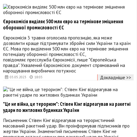
Єврокомісія виділяє 500 млн євро на термінове зміцнення
оборонної промисловості ЄС
Єврокомісія 3 травня оголосила пропозицію, яка може
дозволити краще підтримувати збройні сили України та країн
ЄС. Мова про виділення 500 млн євро на термінове зміцнення
потенціалу оборонної промисловості ЄС,
повідомляє пресслужба Єврокомісії, пише "Європейська
правда". Ухвалений Єврокомісією документ спрямований на
нарощування виробничих потужнос
Докладніше >>
03.05.2023
18:03
"Це не війна, це тероризм": Стівен Кінг відреагував на ракетні
удари по житлових будинках України
Письменник Стівен Кінг відреагував на терористичний
масований ракетний удар. Він проінформував підписників про
жертви України. Знаменитий письменник Стівен Кінг не
пропустив останні новини про ракетний удар по Україні