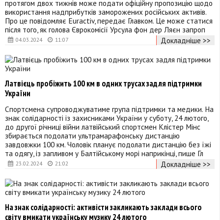
протягом двох тижнів може подати офіційну пропозицію щодо
використання надприбутків заморожених російських активів.
Про це повідомляє Euractiv, передає Главком. Це може статися
після того, як голова Єврокомісії Урсула фон дер Ляєн запроп
Докладніше >>
04.03.2024
11:07
Латвієць пробіжить 100 км в одних трусах задля підтримки
України
Спортсмена супроводжуватиме група підтримки та медики. На
знак солідарності із захисниками України у суботу, 24 лютого,
до другої річниці війни латвійський спортсмен Клістер Мінс
збирається подолати ультрамарафонську дистанцію
завдовжки 100 км. Чоловік планує подолати дистанцію без їжі
та одягу, із запливом у Балтійському морі наприкінці, пише Гл
Докладніше >>
23.02.2024
21:02
На знак солідарності: активісти закликають заклади всього
світу вмикати українську музику 24 лютого