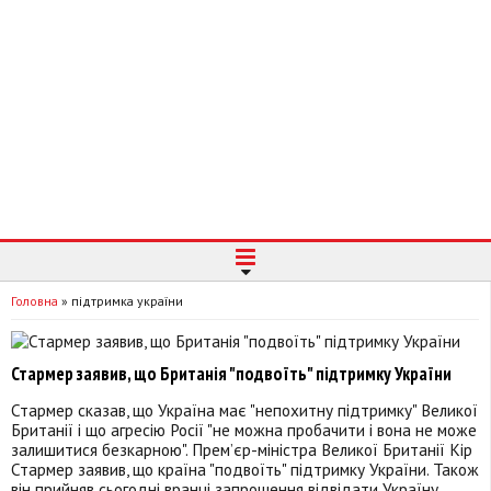
Головна
»
підтримка україни
Стармер заявив, що Британія "подвоїть" підтримку України
Стармер сказав, що Україна має "непохитну підтримку" Великої
Британії і що агресію Росії "не можна пробачити і вона не може
залишитися безкарною". Прем’єр-міністра Великої Британії Кір
Стармер заявив, що країна "подвоїть" підтримку України. Також
він прийняв сьогодні вранці запрошення відвідати Україну