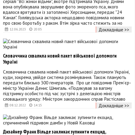
серіалі "Всі жінки відьми", вкотре підтримала Україну. Днями
вона опублікувала зворушливе фото змореного пса, якого
вдалося врятувати із затопленої Херсонщини, передає "24
Канал". Голлівудська акторка нещодавно повідомила новини
про свою боротьбу з раком. Втім зірка часто стежить за но
Докладніше >>
12.06.2023
20:05
Словаччина схвалила новий пакет військової допомоги
Україні
Словаччина схвалила новий пакет військової допомоги Україні,
куди, зокрема, увійде система розмінування. Також планують
передати близько 300 генераторів. Про це повідомив Прем‘єр-
міністр України Денис Шмигаль. «Подякував за вагому
підтримку особисто під час зустрічі з делегацією міністрів
словацького уряду: Міністром закордонних справ Растіславо
Докладніше >>
08.12.2022
14:15
Дизайнер Франк Вільде закликає зупинити екоцид,