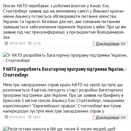
Генсек НАТО перебуває з робочим візитом у Києві. Єнс
Столтенберг заявив, що на липневому саміті у Вільнюсі країни-
члени Альянсу готуються обговорювати питання членства
України та гарантії безпеки для неї, але головним питанням
залишається забезпечення перемоги України у війні. Про це він
заявив під час пресконференції з президентом Володимиром
Зел
Докладніше >>
20.04.2023
11:50
У НАТО розроблять багаторічну програму підтримки України, -
Столтенберг
Міністри закордонних справ країн НАТО на своїй зустрічі, що
розпочнеться 4 квітня, погодять старт розробки багаторічної
програми підтримки для України. Про це заявив на брифінгу в
Брюсселі 3 квітня генсек Альянсу Єнс Столтенберг, повідомляє
кореспондент "Європейської правди". Столтенберг виступив
напередодні зустрічі міністрів закордонних справ у
Докладніше >>
03.04.2023
18:03