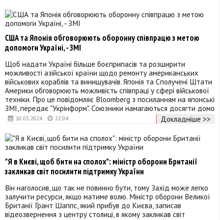
США та Японія обговорюють оборонну співпрацю з метою
допомоги Україні, - ЗМІ
Щоб надати Україні більше боєприпасів та розширити
можливості азійської країни щодо ремонту американських
військових кораблів та винищувачів. Японія та Сполучені Штати
Америки обговорюють можливість співпраці у сфері військової
техніки. Про це повідомляє Bloomberg з посиланням на японські
ЗМІ, передає "Укрінформ". Союзники намагаються досягти домо
Докладніше >>
10.03.2024
22:04
"Я в Києві, щоб бити на сполох": міністр оборони Британії
закликав світ посилити підтримку України
Він наголосив, що так не повинно бути, тому Захід може легко
залучити ресурси, якщо матиме волю. Міністр оборони Великої
Британії Грант Шаппс, який прибув до Києва, записав
відеозвернення з центру столиці, в якому закликав світ