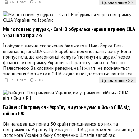
Докладніше >>
06.01.2024
21:06
Ми потонемо у щурах, – Cardi B обурилася через підтримку США
України та Ізраїлю
Її обурює значне скорочення бюджету в Нью-Йорку. Реп-
виконавиця зі США Cardi B зробила неоднозначну заяву. Вона
припустила, що американці можуть "потонути в щурах" через
фінансову підтримку України та Ізраїлю у війнах з Росією і
Палестиною. За словами реперки, на її житті не позначиться
зменшення бюджету в США, адже в неї достатньо коштів і сл
Докладніше >>
23.11.2023
20:02
Байден: Підтримуючи Україну, ми утримуємо війська США від
війни з РФ
Він нагадав, що понад 50 країн приєдналися до них та
підтримують Україну. Президент США Джо Байден заявив, що
допомога Україні з боку Сполучених Штатів запобігає