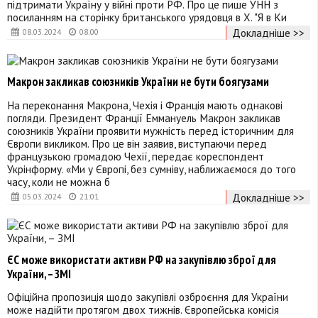
підтримати Україну у війні проти РФ. Про це пише УНН з
посиланням на сторінку британського урядовця в Х. "Я в Ки
Докладніше >>
08.03.2024
08:00
Макрон закликав союзників України не бути боягузами
На переконання Макрона, Чехія і Франція мають однакові
погляди. Президент Франції Еммануель Макрон закликав
союзників України проявити мужність перед історичним для
Європи викликом. Про це він заявив, виступаючи перед
французькою громадою Чехії, передає кореспондент
Укрінформу. «Ми у Європі, без сумніву, наближаємося до того
часу, коли не можна б
Докладніше >>
05.03.2024
21:01
ЄС може використати активи РФ на закупівлю зброї для
України, – ЗМІ
Офіційна пропозиція щодо закупівлі озброєння для України
може надійти протягом двох тижнів. Європейська комісія