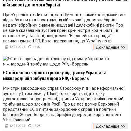
військової допомоги Україні
Прем'єр-міністр Литви Інгріда Шимоніте закликає відмовитися
від табу в питанні постачання військової допомоги Україні і
надати збройним силам винищувачі і далекобійні ракети. Про
це вона сказала на зустрічі прем'єр-міністрів країн Балтії в
естонському Таллінні, повідомляє "Європейська правда" з
посиланням на LRT. Вона переконання, що Україну потрі
Докладніше >>
12.05.2023
18:02
ЄС обговорить довгострокову підтримку України та
міжнародний трибунал щодо РФ, - Боррель
Міністри закордонних справ Євросоюзу під час неформальної
зустрічі у Стокгольмі у Швеції обговорять підготовку
довгострокової програми підтримки України та міжнародний
трибунал щодо злочинів Росії. Про це повідомив Верховний
представник ЄС з питань закордонних справ та політики
безпеки Жозеп Боррель на брифінгу, передає кореспондент
УНН. Головний
Докладніше >>
12.05.2023
12:25