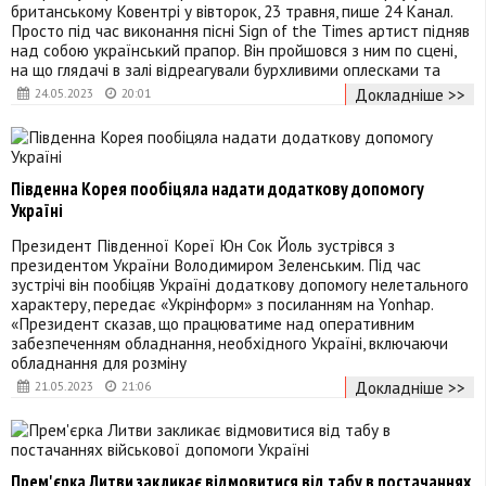
британському Ковентрі у вівторок, 23 травня, пише 24 Канал.
Просто під час виконання пісні Sign of the Times артист підняв
над собою український прапор. Він пройшовся з ним по сцені,
на що глядачі в залі відреагували бурхливими оплесками та
Докладніше >>
24.05.2023
20:01
Південна Корея пообіцяла надати додаткову допомогу
Україні
Президент Південної Кореї Юн Сок Йоль зустрівся з
президентом України Володимиром Зеленським. Під час
зустрічі він пообіцяв Україні додаткову допомогу нелетального
характеру, передає «Укрінформ» з посиланням на Yonhap.
«Президент сказав, що працюватиме над оперативним
забезпеченням обладнання, необхідного Україні, включаючи
обладнання для розміну
Докладніше >>
21.05.2023
21:06
Прем'єрка Литви закликає відмовитися від табу в постачаннях