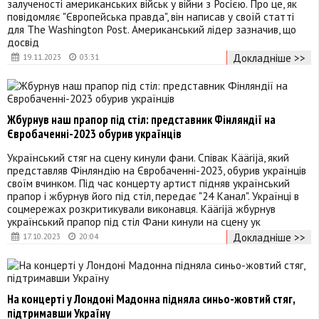
залученості американських військ у війни з Росією. Про це, як
повідомляє "Європейська правда", він написав у своїй статті
для The Washington Post. Американський лідер зазначив, що
досвід
Докладніше >>
19.11.2023
03:31
Жбурнув наш прапор під стіл: представник Фінляндії на
Євробаченні-2023 обурив українців
Український стяг на сцену кинули фани. Співак Käärijä, який
представляв Фінляндію на Євробаченні-2023, обурив українців
своїм вчинком. Під час концерту артист підняв український
прапор і жбурнув його під стіл, передає "24 Канал". Українці в
соцмережах розкритикували виконавця. Käärijä жбурнув
український прапор під стіл Фани кинули на сцену ук
Докладніше >>
17.10.2023
20:04
На концерті у Лондоні Мадонна підняла синьо-жовтий стяг,
підтримавши Україну