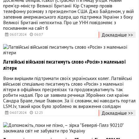
прем'єр-міністр Великої Британії Кір Стармер провів
телефонну розмову з президентом США Джо Байденом, у якій
запевнив американського лідера, що підтримка України з боку
Великої Британії непохитна. Про це УНН повідомляє з
посиланням на сайт б
Докладніше >>
06.07.2024
06:07
Латвійські військові писатимуть слово «Росія» з маленької
літери
Вони вирішили підтримати своїх українських колег. Латвійські
військові спеціально писатимуть слово «Росія» з маленької
літери в офіційних пресрелізах та продовжуватимуть так
робити надалі. Про це заявила речниця Збройних сил країни
Сандра Брале, пише Главком. За її словами, які наводить портал
LSM.lv, такий крок було зроблено як вираження солідарн
Докладніше >>
04.07.2024
12:23