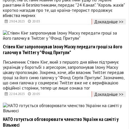
ракетами й безпілотниками, передає "24 Канал". "Король жахів"
коротко нагадав про те, що країна-терорист продовжує
вбивства мирних
Докладніше >>
29.04.2023
20:03
Стівен Кінг запропонував Ілону Маску передати гроші за його
галочку в Twitter у "Фонд Притули"
Письменник Стівен Кінг, який з першого дня війни підтримує
українців у боротьбі з агресором, запропонував Ілону Маску
цікаву пропозицію. Зокрема, хоче, аби власник Twitter передав
гроші за його синю галочку у "Фонд Сергія Притули". Зазначимо,
що синя галочка у соцмережі Twitter вже не є верифікацією
офіційної сторінки, тепер це лише ознака тог
Докладніше >>
22.04.2023
20:05
НАТО готується обговорювати членство України на саміті у
Вільнюсі