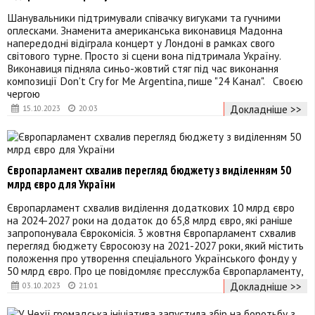
Шанувальники підтримували співачку вигуками та гучними
оплесками. Знаменита американська виконавиця Мадонна
напередодні відіграла концерт у Лондоні в рамках свого
світового турне. Просто зі сцени вона підтримала Україну.
Виконавиця підняла синьо-жовтий стяг під час виконання
композиції Don't Cry for Me Argentina, пише "24 Канал". Своєю
чергою
Докладніше >>
15.10.2023
20:03
Європарламент схвалив перегляд бюджету з виділенням 50
млрд євро для України
Європарламент схвалив виділення додаткових 10 млрд євро
на 2024-2027 роки на додаток до 65,8 млрд євро, які раніше
запропонувала Єврокомісія. 3 жовтня Європарламент схвалив
перегляд бюджету Євросоюзу на 2021-2027 роки, який містить
положення про утворення спеціального Українського фонду у
50 млрд євро. Про це повідомляє пресслужба Європарламенту,
Докладніше >>
03.10.2023
21:01