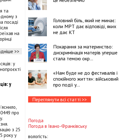
це небезпечно
я та
одному з
Головний біль, який не минає:
на посаді
коли МРТ дає відповіді, яких
ісля
не дає КТ
реїхав на
орінці
Покарання за материнство:
дніше >>
дискримінація матерів уперше
стала темою окр...
«Нам буде не до фестивалів і
спокійного життя»: військовий
ців: у
про події у...
Переглянути всі статті >>
’яснило,
0449 про
у.
Погода
зня.
Погода в
Івано-Франківську
зацію з 25
5 року у
вологість: