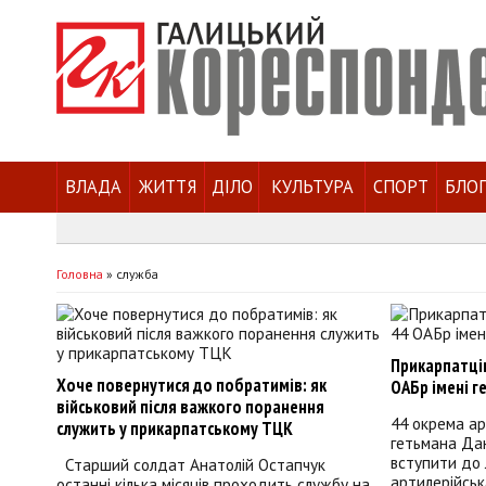
ВЛАДА
ЖИТТЯ
ДІЛО
КУЛЬТУРА
СПОРТ
БЛО
Головна
»
служба
Прикарпатці
Хоче повернутися до побратимів: як
ОАБр імені 
військовий після важкого поранення
44 окрема ар
служить у прикарпатському ТЦК
гетьмана Да
вступити до 
Старший солдат Анатолій Остапчук
артилерійськ
останні кілька місяців проходить службу на