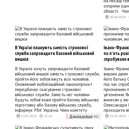
на посаді го
охорони одн
області. Чол
10.04.2024
В Україні планують замість строкової
Івано-Франкі
служби запровадити базовий військовий
по п’ять рок
вишкіл
спробували 
В Україні хочуть запровадити базовий
Івано-Франкі
військовий вишкіл замість строкової служби,
вироки двом 
пройти його зобов’яжуть всіх чоловіків.
його батьку 
Оновлений мобілізаційний законопроєкт
під час спро
передбачає скасування строкової
призначили п
військової служби. Замість неї чоловіки
ув’язнення. Я
будуть зобов’язані пройти базову військову
винесли у лю
підготовку або базову військову службу,
Олександра К
інформує РБК Україна. Член комітету
проходити ві
Докладніше >>
07.03.2024
13:14
01.03.2024