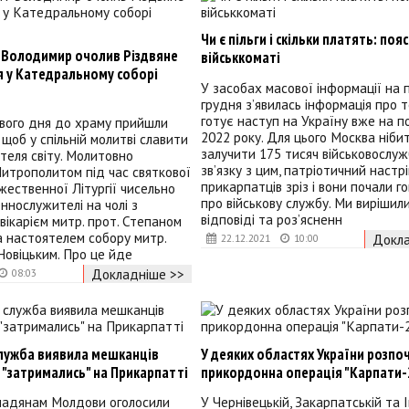
Чи є пільги і скільки платять: по
Володимир очолив Різдвяне
військкоматі
я у Катедральному соборі
У засобах масової інформації на 
грудня з’явилась інформація про т
готує наступ на Україну вже на п
ового дня до храму прийшли
2022 року. Для цього Москва ніби
 щоб у спільній молитві славити
залучити 175 тисяч військовослужб
теля світу. Молитовно
зв’язку з цим, патріотичний настрі
итрополитом під час святкової
прикарпатців зріз і вони почали г
жественної Літургії чисельно
про військову службу. Ми вирішил
еннослужителі на чолі з
відповіді та роз’ясненн
вікарієм митр. прот. Степаном
 настоятелем собору митр.
Докла
22.12.2021
10:00
Новіцьким. Про це йде
Докладніше >>
08:03
служба виявила мешканців
У деяких областях України розпо
 "затримались" на Прикарпатті
прикордонна операція "Карпати-
мадянам Молдови оголосили
У Чернівецькій, Закарпатській та 