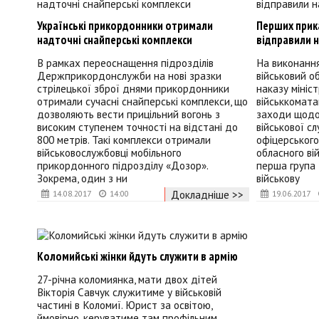
Українські прикордонники отримали
Перших прик
надточні снайперські комплекси
відправили н
В рамках переоснащення підрозділів
На виконання
Держприкордонслужби на нові зразки
військовий об
стрілецької зброї днями прикордонники
наказу мініс
отримали сучасні снайперські комплекси, що
військкомата
дозволяють вести прицільний вогонь з
заходи щодо
високим ступенем точності на відстані до
військової с
800 метрів. Такі комплекси отримали
офіцерського
військовослужбовці мобільного
обласного ві
прикордонного підрозділу «Дозор».
перша група 
Зокрема, один з ни
військову
Докладніше >>
14.08.2017
14:00
19.06.2017
Коломийські жінки йдуть служити в армію
27-річна коломиянка, мати двох дітей
Вікторія Савчук служитиме у військовій
частині в Коломиї. Юрист за освітою,
ймовірно, керуватиме там профільним