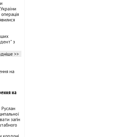
ви
України
 операція
’явилися
нших
ндент" з
дніше >>
рення на
а Руслан
ципальної
вати загін
сштабного
я
 кордоні.