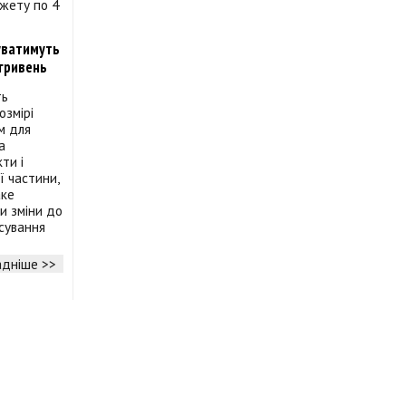
уватимуть
 гривень
ть
озмірі
м для
а
ти і
ї частини,
аке
и зміни до
нсування
дніше >>