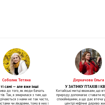
Соболик Тетяна
Деркачова Ольга
ті самі — але вже інші
У ЗАТІНКУ ПТАХІВ І КВ
лива до того, як люди бачать
Китайські митці вважали, що вт
тів. Так, я змирилася з тим, що
природу допомагає ставати м
річаються з нами не так часто,
спокійнішими, а що дає втеча у 
истами чи лікарями, тому в них і
центрі міфічне дерево ж