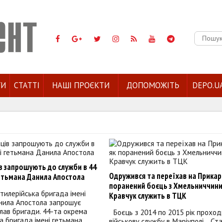
Пошук:
ГИ
СТАТТІ
НАШІ ПРОЄКТИ
ДОПОМОЖІТЬ
DEPO.U
в запрошують до служби в 44
Одружився та переїхав на Прикар
гетьмана Данила Апостола
поранений боєць з Хмельниччин
тилерійська бригада імені
Кравчук служить в ТЦК
нила Апостола запрошує
лав бригади. 44-та окрема
Боєць з 2014 по 2015 рік проход
а бригада імені гетьмана
військову службу в Маріуполі. С