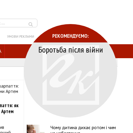
РЕКОМЕНДУЄМО:
УМОВИ РЕКЛАМИ
Боротьба після війни
A
паття: як
и Артем
ив
Чому дитина дихає ротом і чим
тарший