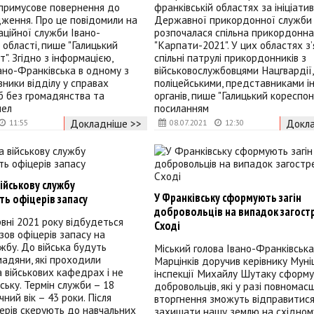
 примусове повернення до
франківській областях за ініціати
ження. Про це повідомили на
Державної прикордонної служби 
раційної служби Івано-
розпочалася спільна прикордонна
 області, пише "Галицький
"Карпати-2021". У цих областях з
". Згідно з інформацією,
спільні патрулі прикордонників з
ано-Франківська в одному з
військовослужбовцями Нацгвардії,
вники відділу у справах
поліцейськими, представниками і
сіб без громадянства та
органів, пише "Галицький кореспо
нел
посиланням
Докладніше >>
Докла
11:55
08.07.2021
12:30
військову службу
У Франківську сформують загін
ть офіцерів запасу
добровольців на випадок загост
рвні 2021 року відбудеться
Сході
зов офіцерів запасу на
ужбу. До війська будуть
Міський голова Івано-Франківськ
мадяни, які проходили
Марцінків доручив керівнику Муні
а військових кафедрах і не
інспекції Михайлу Шутаку сформу
йську. Термін служби – 18
добровольців, які у разі повнома
ичний вік – 43 роки. Після
вторгнення зможуть відправитис
ерів скерують до навчальних
захищати нашу землю на східному