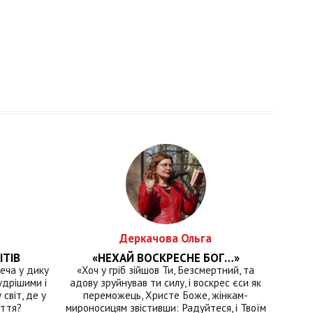
Деркачова Ольга
ІТІВ
«НЕХАЙ ВОСКРЕСНЕ БОГ…»
еча у дику
«Хоч у гріб зійшов Ти, Безсмертний, та
удрішими і
адову зруйнував ти силу, і воскрес єси як
світ, де у
переможець, Христе Боже, жінкам-
иття?
мироносицям звістивши: Радуйтеся, і Твоїм