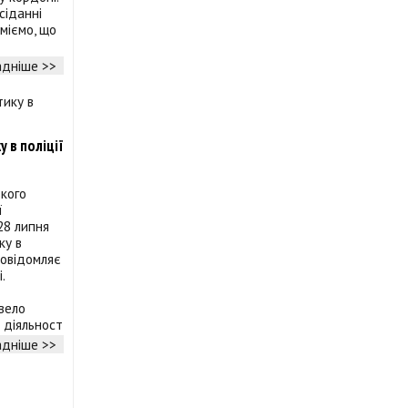
сіданні
уміємо, що
дніше >>
 в поліції
ького
ї
28 липня
ку в
повідомляє
.
овело
 діяльност
дніше >>