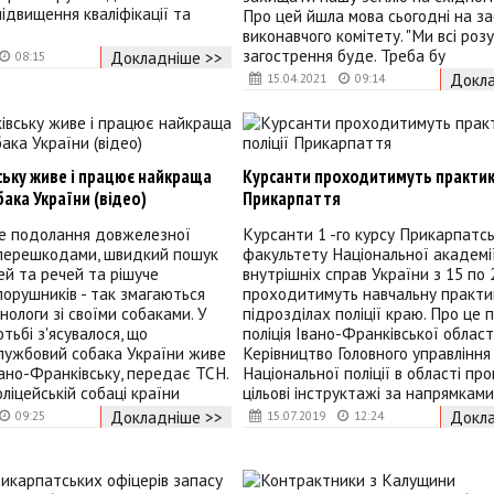
підвищення кваліфікації та
Про цей йшла мова сьогодні на за
виконавчого комітету. "Ми всі роз
загострення буде. Треба бу
Докладніше >>
08:15
Докла
15.04.2021
09:14
ську живе і працює найкраща
Курсанти проходитимуть практику
ака України (відео)
Прикарпаття
е подолання довжелезної
Курсанти 1 -го курсу Прикарпатс
 перешкодами, швидкий пошук
факультету Національної академі
й та речей та рішуче
внутрішніх справ України з 15 по 
орушників - так змагаються
проходитимуть навчальну практи
інологи зі своїми собаками. У
підрозділах поліції краю. Про це 
тьбі з'ясувалося, що
поліція Івано-Франківської області
лужбовий собака України живе
Керівництво Головного управління
вано-Франківську, передає ТСН.
Національної поліції в області пр
ліцейській собаці країни
цільові інструктажі за напрямками
Докладніше >>
Докла
09:25
15.07.2019
12:24