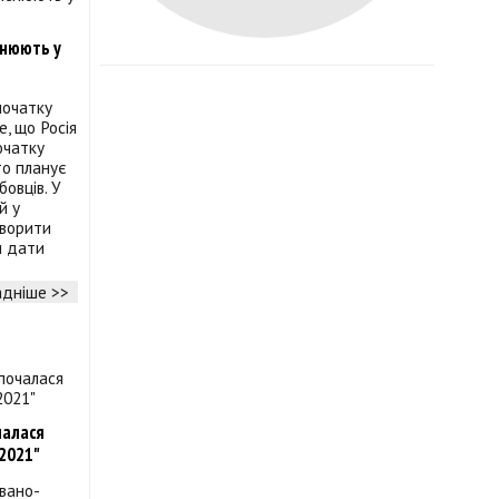
яснюють у
початку
е, що Росія
очатку
то планує
овців. У
й у
оворити
и дати
дніше >>
чалася
2021"
Івано-