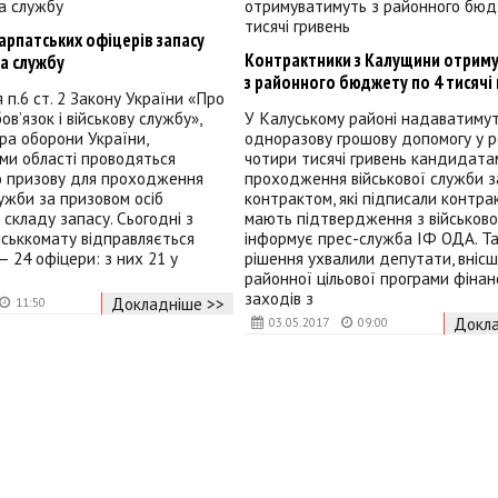
арпатських офіцерів запасу
Контрактники з Калущини отрим
а службу
з районного бюджету по 4 тисячі
 п.6 ст. 2 Закону України «Про
ов’язок і військову службу»,
У Калуському районі надаватиму
тра оборони України,
одноразову грошову допомогу у р
ми області проводяться
чотири тисячі гривень кандидата
 призову для проходження
проходження військової служби з
лужби за призовом осіб
контрактом, які підписали контрак
 складу запасу. Сьогодні з
мають підтвердження з військово
йськкомату відправляється
інформує прес-служба ІФ ОДА. Т
– 24 офіцери: з них 21 у
рішення ухвалили депутати, внісш
районної цільової програми фіна
заходів з
Докладніше >>
11:50
Докла
03.05.2017
09:00