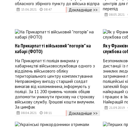
обласного збірного пункту до війська відпра
центрів для 
перепід
Докладніше >>
15.06.2021
08:47
08.05.2021
На Прикарпатті військовий "погорів" на
Як у Франків
хабарі (ФОТО)
службова соб
На Прикарпатті поліція викрила у
Безпомилков
хабарництві військовослужбовця одного з
дистанції із
відділень військового обліку
зниклих люде
територіального центру комплектування
затримання п
Неправомірну вигоду старший солдат
поліцейські к
вимагав від коломиянина, інформують у
запеклій боро
поліції. За 11 200 гривень чоловік обіцяв
найкращий с
допомогти уникнути призову на строкову
і працює в І
військову службу. Грошові кошти вилучили.
Найкращій по
За цимфак
21.09.2019
Докладніше >>
08.04.2021
08:11