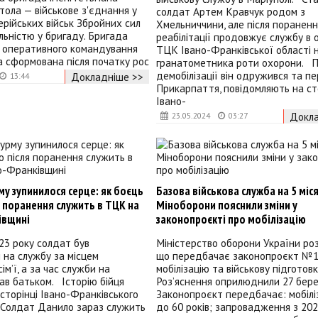
ола — військове з'єднання у
солдат Артем Кравчук родом з
ерійських військ Збройних сил
Хмельниччини, але після пораненн
льністю у бригаду. Бригада
реабілітації продовжує службу в 
 оперативного командування
ТЦК Івано-Франківської області 
ла сформована після початку рос
гранатометника роти охорони. П
демобілізації він одружився та пе
Докладніше >>
13:44
Прикарпаття, повідомляють на ст
Івано-
Докла
23.05.2024
03:27
му зупинилося серце: як боєць
Базова військова служба на 5 міся
 поранення служить в ТЦК на
Міноборони пояснили зміни у
івщині
законопроєкті про мобілізацію
23 року солдат був
Міністерство оборони України роз
на службу за місцем
що передбачає законопроєкт №1
м’ї, а за час служби на
мобілізацію та військову підготовк
ав батьком. Історію бійця
Роз’яснення оприлюднили 27 бере
 сторінці Івано-Франківського
Законопроєкт передбачає: мобілі
Солдат Данило зараз служить
до 60 років; запровадження з 202