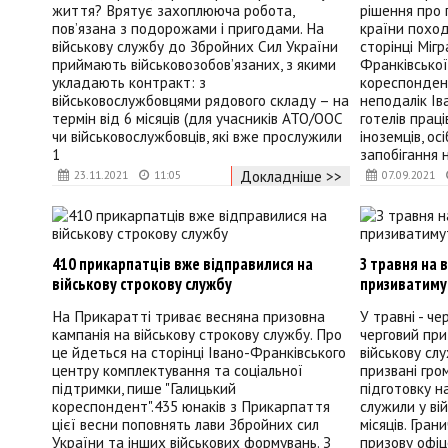
життя? Врятує захоплююча робота,
рішення про
пов’язана з подорожами і пригодами. На
країни поход
військову службу до Збройних Сил України
сторінці Міг
приймають військовозобов’язаних, з якими
Франківської
укладають контракт: з
кореспондент
військовослужбовцями рядового складу – на
неподалік Ів
термін від 6 місяців (для учасників АТО/ООС
готелів праці
чи військовослужбовців, які вже прослужили
іноземців, о
1
запобігання 
Докладніше >>
23.11.2021
11:05
07.09.2021
410 прикарпатців вже відправилися на
З травня на 
військову строкову службу
призиватиму
На Прикаратті триває весняна призовна
У травні - че
кампанія на військову строкову службу. Про
черговий при
це йдеться на сторінці Івано-Франківського
військову сл
центру комплектування та соціальної
призвані гро
підтримки, пише "Галицький
підготовку н
кореспондент".435 юнаків з Прикарпаття
служили у ві
цієї весни поповнять лави Збройних сил
місяців. Гран
України та інших військових формувань. З
призову офіц