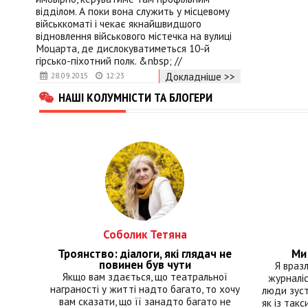
відділом. А поки вона служить у місцевому
військкоматі і чекає якнайшвидшого
відновлення військового містечка на вулиці
Моцарта, де дислокуватиметься 10-й
гірсько-піхотний полк. &nbsp; //
Докладніше >>
28.09.2015
12:23
НАШІ КОЛУМНІСТИ ТА БЛОГЕРИ
Соболик Тетяна
Троянство: діалоги, які глядач не
Ми 
повинен був чути
Я враз
Якщо вам здається, що театральної
журналіс
награності у житті надто багато, то хочу
люди зуст
вам сказати, що її занадто багато не
як із такс