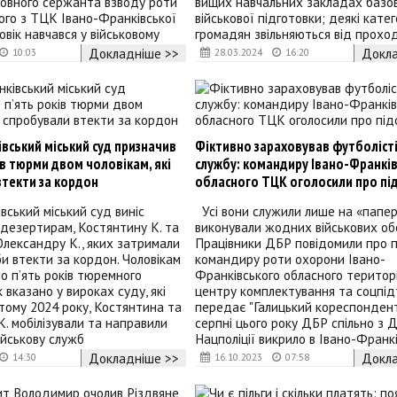
ловного сержанта взводу роти
вищих навчальних закладах базо
ого з ТЦК Івано-Франківської
військової підготовки; деякі катег
овік навчався у військовому
громадян звільняються від прохо
Докладніше >>
Докла
10:03
28.03.2024
16:20
вський міський суд призначив
Фіктивно зараховував футболісті
ів тюрми двом чоловікам, які
службу: командиру Івано-Франкі
втекти за кордон
обласного ТЦК оголосили про пі
вський міський суд виніс
Усі вони служили лише на «папер
дезертирам, Костянтину К. та
виконували жодних військових обо
Олександру К., яких затримали
Працівники ДБР повідомили про п
би втекти за кордон. Чоловікам
командиру роти охорони Івано-
о п’ять років тюремного
Франківського обласного територ
к вказано у вироках суду, які
центру комплектування та соцпід
тому 2024 року, Костянтина та
передає "Галицький кореспонден
. мобілізували та направили
серпні цього року ДБР спільно з 
йськову служб
Нацполіції викрило в Івано-Франк
Докладніше >>
Докла
14:30
16.10.2023
07:58