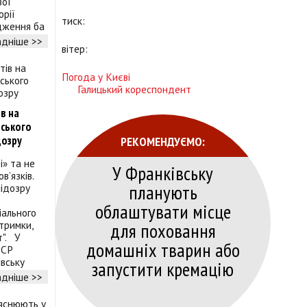
вої
орії
тиск:
дження ба
дніше >>
вітер:
Погода у Києві
Галицький кореспондент
в на
вського
РЕКОМЕНДУЄМО:
дозру
і» та не
У Франківську
в’язків.
планують
ідозру
облаштувати місце
іального
для поховання
тримки,
т". У
домашніх тварин або
ДСР
івську
запустити кремацію
дніше >>