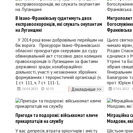
В Івано-Франківську судитимуть двох
Митрополит 
експравоохоронців, які служать окупантам
богослужінн
на Луганщині
Франківська
У 2014 році вони добровільно перейшли на
Цього святк
бік ворога. Прокурори Івано-Франківської
чимало вірян,
обласної прокуратури скерували до суду
Різдво Спаси
обвинувальний акт стосовно двох колишніх
єдналися з М
правоохоронців із Луганщини за фактами
Утрені та Бо
державної зради, колабораційної
зібрані свящ
діяльності, участі у незаконних збройних
Генеральним 
формуваннях і терористичній організації (ч.
Балагурою та
1 ст. 111, ч. 7 ст. 111-1,
прот. Юрієм 
Докладніше >>
26.09.2023
10:53
07.01.2022
Пригоди та подорожі: військкомат кличе
Міграційна 
прикарпатців на службу
Молдови, які
У вас депресія, втрата орієнтирів і змісту
Шістьом гро