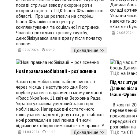
Данила Апост
посаді стрільця взводу охорони роти
складі артил
охорони одного з ТЦК Івано-Франківської
України чисе
області. Про це розповіли на сторінці
належить до
Івано-Франківського центру
«Захід» і бу
комплектування та соціальної підтримки.
Чоловік проходив строкову службу,
26.06.2024
демобілізувався, але відразу після початку
повном
Докладніше >>
07.07.2024
05:12
Нові правила мобілізації – роз’яснення
Закон про мобілізацію набере чинності
Під час штур
через місяць з наступного дня його
Данило після
опублікування в парламентському виданні
Івано-Франк
«Голос України». 11 квітня Верховна Рада
України ухвалила урядовий закон про
В жовтні 20
мобілізацію. Напередодні остаточного
переведений 
голосування народні депутати до глибокої
проживання сі
ночі розглядали в залі понад 4 тисячі
передовій ст
відхилених оборонним комітетом правок. У
розповіли на
ТЦК та СП. 
Докладніше >>
11.04.2024
11:19