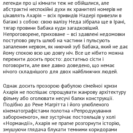
легенди про ці кімнати теж не обійшлися, але
абстрактні неспокійні духи як хранителі номерів не
цікавлять Ахарія – всіх привидів Надері привезли в
багажі з собою: свою валізу Неда зібрала ще в Ірані,
тягар провини Бабака куди загадковіший.
Непроговорене, приховане – всі здавлені недомовки
поступово рвуть шлюб на частини і пульсують
запаленим нервом, як ниючий зуб Бабака, який не дає
йому спокою всю цю довгу ніч. Все це нібито можна
пережити досить просто: достатньо сісти і
поговорити, але вже давно доведено, що немає
нічого складнішого для двох найближчих людей.
Однак досить прозорою фабулою сімейної кризи
Ахарія не поспішає спрощувати жанрову архітектуру
фільму або оголювати несучі балки конструкції.
Подібно до Рене Магрітта і його улюбленого
кінематографістами полотна «Репродукування
забороненого», яке зустрічає постояльців у холі
«Нормандії», Ахарія не прагне розгорнути історію,
змушуючи глядача блукати темними коридорами