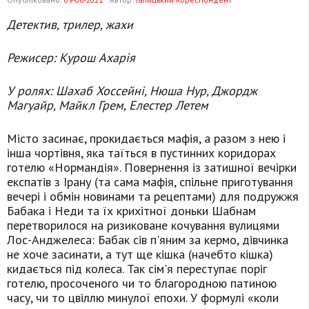
Детектив, трилер, жахи
Режисер: Курош Ахарія
У ролях: Шахаб Хоссейні, Нюша Нур, Джордж
Магуайр, Майкл Грем, Елестер Летем
Місто засинає, прокидається мафія, а разом з нею і
інша чортівня, яка таїться в пустинних коридорах
готелю «Нормандія». Повернення із затишної вечірки
експатів з Ірану (та сама мафія, спільне приготування
вечері і обмін новинами та рецептами) для подружжя
Бабака і Неди та їх крихітної доньки Шабнам
перетворилося на ризиковане кочування вулицями
Лос-Анджелеса: Бабак сів п'яним за кермо, дівчинка
не хоче засинати, а тут ще кішка (начебто кішка)
кидається під колеса. Так сім'я переступає поріг
готелю, просоченого чи то благородною патиною
часу, чи то цвіллю минулої епохи. У формулі «коли