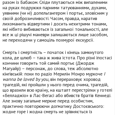
разом із Бабаком. Сліди плутаються між випаленими
на руках подружжя парними татуюваннями, духами,
уявними (чи ні) допельгангером і портьє, зловісним у
своїй доброзичливості. Часом, правда, наратив
лихоманить відвертими і досить нехитрими тонами,
які нібито вибиваються із загальної тональності, але
все ж ці рішучі маневри залишаються лише засобом,
не переходячи у самоціль похмурої екскурсії.
Смерть і смертність – початок і кінець замкнутого
кола, де шлюб – така ж жива істота. Про різні іпостасі
кончини говорить той самий портьє (Джордж
Магуайр) – персонаж, до слова, теж абсолютно
кінгівській: поки по радіо Мерилін Монро муркоче
І
wanna be loved by you
, він перераховує хоровод
трагедій, які пройшли у нього перед очима, трагедій,
що вразили всю країну, на кшталт перестрілки у готелі
«Белладжіо» в Лас-Вегасі або вбивств братів Кеннеді.
Але знову загальне меркне перед особистим,
практично повторюючи догматику Достоєвського:
жодне горе і жодна смерть не зрівняється із