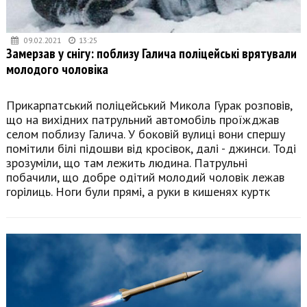
09.02.2021
13:25
Замерзав у снігу: поблизу Галича поліцейські врятували
молодого чоловіка
Прикарпатський поліцейський Микола Гурак розповів,
що на вихідних патрульний автомобіль проїжджав
селом поблизу Галича. У боковій вулиці вони спершу
помітили білі підошви від кросівок, далі - джинси. Тоді
зрозуміли, що там лежить людина. Патрульні
побачили, що добре одітий молодий чоловік лежав
горілиць. Ноги були прямі, а руки в кишенях куртк