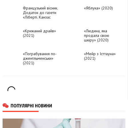
Французький вісник.
«Яблука» (2020)
Додаток до газети
«Ліберті. Канзас
івнінг сан»
«Крижаний драйв»
«Людина, яка
(2021)
продала свою
шкіру» (2020)
«Пограбування по-
«Мейр з Істтауна»
джентльменськи»
(2021)
(2021)
ПОПУЛЯРНІ НОВИНИ