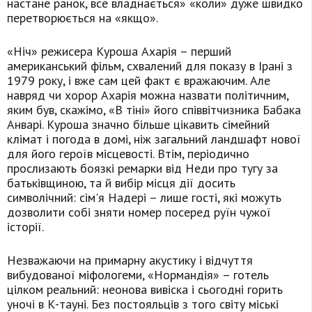
настане ранок, все владнається» «коли» дуже швидко
перетворюється на «якщо».
«Ніч» режисера Куроша Ахарія – перший
американський фільм, схвалений для показу в Ірані з
1979 року, і вже сам цей факт є вражаючим. Але
навряд чи хорор Ахарія можна назвати політичним,
яким був, скажімо, «В тіні» його співвітчизника Бабака
Анварі. Куроша значно більше цікавить сімейний
клімат і погода в домі, ніж загальний ландшафт нової
для його героїв місцевості. Втім, періодично
прослизають боязкі ремарки від Неди про тугу за
батьківщиною, та й вибір місця дії досить
символічний: сім'я Надері – лише гості, які можуть
дозволити собі зняти номер посеред руїн чужої
історії.
Незважаючи на примарну акустику і відчуття
вибудованої міфологеми, «Нормандія» – готель
цілком реальний: неонова вивіска і сьогодні горить
уночі в К-тауні. Без постояльців з того світу міські