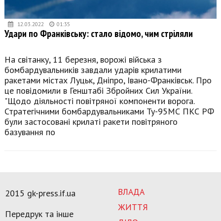
12.03.2022
01:35
Удари по Франківську: стало відомо, чим стріляли
На світанку, 11 березня, ворожі війська з
бомбардувальників завдали ударів крилатими
ракетами містах Луцьк, Дніпро, Івано-Франківськ. Про
це повідомили в Генштабі Збройних Сил України.
"Щодо діяльності повітряної компоненти ворога.
Стратегічними бомбардувальниками Ту-95МС ПКС РФ
були застосовані крилаті ракети повітряного
базування по
ВЛАДА
2015 gk-press.if.ua
ЖИТТЯ
Передрук та інше