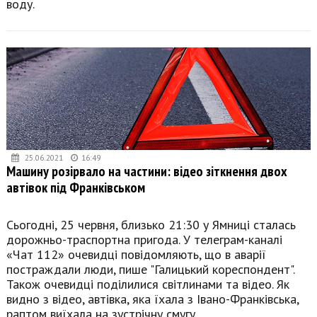
воду.
25.06.2021
16:49
Машину розірвало на частини: відео зіткнення двох
автівок під Франківськом
Сьогодні, 25 червня, близько 21:30 у Ямниці сталась
дорожньо-траспортна пригода. У телеграм-каналі
«Чат 112» очевидці повідомляють, що в аварії
постраждали люди, пише "Галицький кореспондент".
Також очевидці поділилися світлинами та відео. Як
видно з відео, автівка, яка їхала з Івано-Франківська,
раптом виїхала на зустрічну смугу