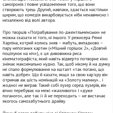
самоіронія і повне усвідомлення того, що вони
створюють треш. Другий, навпаки, здається настільки
щирим, що комедія викарбовується ніби ненавмисно і
незалежно від волі автора.
Про творців «Пограбування по-джентльменськи» не
можна сказати ні того, ні іншого. У режисера Ренні
Харліна, котрий колись зняв – мабуть, випадково –
пару непоганих картин («Міцний горішок 2», «Довгий
поцілунок на ніч»), є ця дивовижна риса
кінематографіста, який навіть відверто потворне кіно
знімає максимально нудно. Так, щоб нікому й на думку
не спало формулювання на кшталт «так погано, що
навіть добре». Що й казати, якщо за свою кар'єру він
отримав аж шість номінацій на «Золоту малину»... і
жодної не виграв. Такий собі лузер серед лузерів, він
вічно перебуває на межі «жахливого» і «дуже
поганого», але так її й не переходить – не вистачає
якогось самозабутнього драйву.