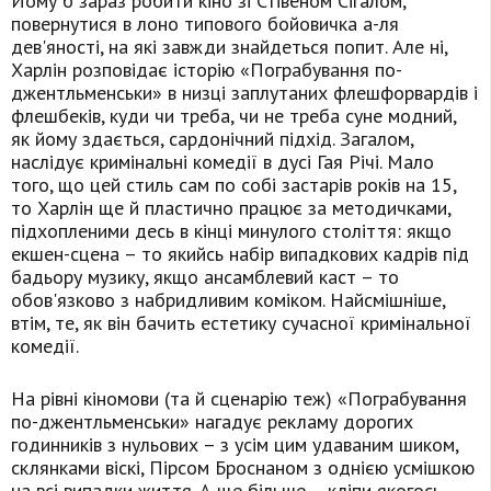
Йому б зараз робити кіно зі Стівеном Сігалом,
повернутися в лоно типового бойовичка а-ля
дев'яності, на які завжди знайдеться попит. Але ні,
Харлін розповідає історію «Пограбування по-
джентльменськи» в низці заплутаних флешфорвардів і
флешбеків, куди чи треба, чи не треба суне модний,
як йому здається, сардонічний підхід. Загалом,
наслідує кримінальні комедії в дусі Гая Річі. Мало
того, що цей стиль сам по собі застарів років на 15,
то Харлін ще й пластично працює за методичками,
підхопленими десь в кінці минулого століття: якщо
екшен-сцена – то якийсь набір випадкових кадрів під
бадьору музику, якщо ансамблевий каст – то
обов'язково з набридливим коміком. Найсмішніше,
втім, те, як він бачить естетику сучасної кримінальної
комедії.
На рівні кіномови (та й сценарію теж) «Пограбування
по-джентльменськи» нагадує рекламу дорогих
годинників з нульових – з усім цим удаваним шиком,
склянками віскі, Пірсом Броснаном з однією усмішкою
на всі випадки життя. А ще більше – кліпи якогось