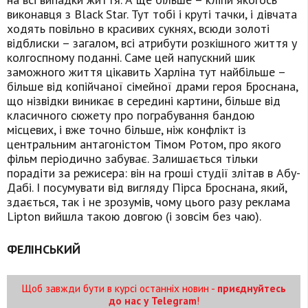
виконавця з Black Star. Тут тобі і круті тачки, і дівчата
ходять повільно в красивих сукнях, всюди золоті
відблиски – загалом, всі атрибути розкішного життя у
колгоспному поданні. Саме цей напускний шик
заможного життя цікавить Харліна тут найбільше –
більше від копійчаної сімейної драми героя Броснана,
що нізвідки виникає в середині картини, більше від
класичного сюжету про пограбування бандою
місцевих, і вже точно більше, ніж конфлікт із
центральним антагоністом Тімом Ротом, про якого
фільм періодично забуває. Залишається тільки
порадіти за режисера: він на гроші студії злітав в Абу-
Дабі. І посумувати від вигляду Пірса Броснана, який,
здається, так і не зрозумів, чому цього разу реклама
Lipton вийшла такою довгою (і зовсім без чаю).
ФЕЛІНСЬКИЙ
Щоб завжди бути в курсі останніх новин -
приєднуйтесь
до нас у Telegram
!