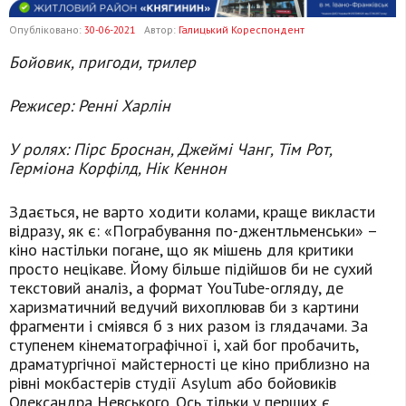
Опубліковано:
30-06-2021
Автор:
Галицький Кореспондент
Бойовик, пригоди, трилер
Режисер: Ренні Харлін
У ролях: Пірс Броснан, Джеймі Чанг, Тім Рот,
Герміона Корфілд, Нік Кеннон
Здається, не варто ходити колами, краще викласти
відразу, як є: «Пограбування по-джентльменськи» –
кіно настільки погане, що як мішень для критики
просто нецікаве. Йому більше підійшов би не сухий
текстовий аналіз, а формат YouTube-огляду, де
харизматичний ведучий вихоплював би з картини
фрагменти і сміявся б з них разом із глядачами. За
ступенем кінематографічної і, хай бог пробачить,
драматургічної майстерності це кіно приблизно на
рівні мокбастерів студії Asylum або бойовиків
Олександра Невського. Ось тільки у перших є