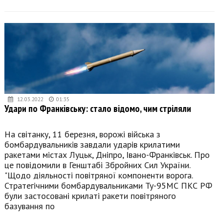
12.03.2022
01:35
Удари по Франківську: стало відомо, чим стріляли
На світанку, 11 березня, ворожі війська з
бомбардувальників завдали ударів крилатими
ракетами містах Луцьк, Дніпро, Івано-Франківськ. Про
це повідомили в Генштабі Збройних Сил України.
"Щодо діяльності повітряної компоненти ворога.
Стратегічними бомбардувальниками Ту-95МС ПКС РФ
були застосовані крилаті ракети повітряного
базування по