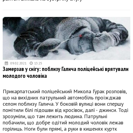
09.02.2021
13:25
Замерзав у снігу: поблизу Галича поліцейські врятували
молодого чоловіка
Прикарпатський поліцейський Микола Гурак розповів,
що на вихідних патрульний автомобіль проїжджав
селом поблизу Галича. У боковій вулиці вони спершу
помітили білі підошви від кросівок, далі - джинси. Тоді
зрозуміли, що там лежить людина. Патрульні
побачили, що добре одітий молодий чоловік лежав
горілиць. Ноги були прямі, а руки в кишенях куртк