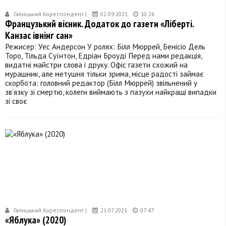
Галицький Кореспондент |
02.09.2021
10:26
Французький вісник. Додаток до газети «Ліберті.
Канзас івнінг сан»
Режисер: Уес Андерсон У ролях: Білл Мюррей, Бенісіо Дель
Торо, Тільда ​​Суїнтон, Едріан Броуді Перед нами редакція,
видатні майстри слова і друку. Офіс газети схожий на
мурашник, але метушня тільки зрима, місце радості займає
скорбота: головний редактор (Білл Мюррей) звільнений у
зв’язку зі смертю, колеги виймають з пазухи найкращі випадки
зі своє
Галицький Кореспондент |
21.07.2021
07:47
«Яблука» (2020)