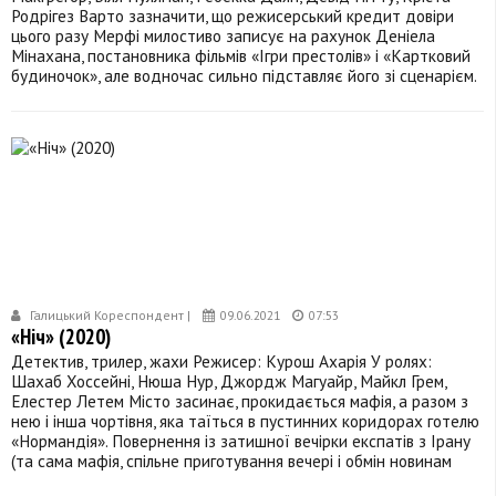
Родрігез Варто зазначити, що режисерський кредит довіри
цього разу Мерфі милостиво записує на рахунок Деніела
Мінахана, постановника фільмів «Ігри престолів» і «Картковий
будиночок», але водночас сильно підставляє його зі сценарієм.
Галицький Кореспондент |
09.06.2021
07:53
«Ніч» (2020)
Детектив, трилер, жахи Режисер: Курош Ахарія У ролях:
Шахаб Хоссейні, Нюша Нур, Джордж Магуайр, Майкл Грем,
Елестер Летем Місто засинає, прокидається мафія, а разом з
нею і інша чортівня, яка таїться в пустинних коридорах готелю
«Нормандія». Повернення із затишної вечірки експатів з Ірану
(та сама мафія, спільне приготування вечері і обмін новинам