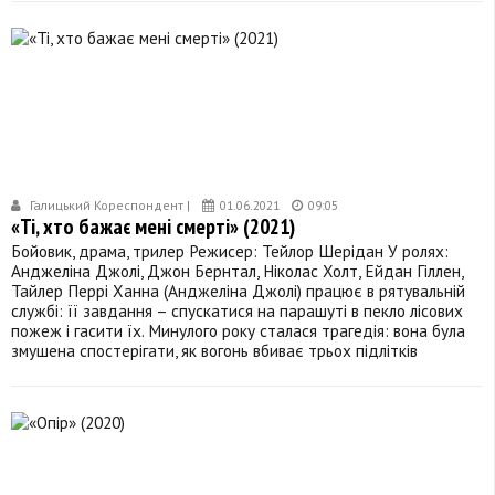
Галицький Кореспондент |
01.06.2021
09:05
«Ті, хто бажає мені смерті» (2021)
Бойовик, драма, трилер Режисер: Тейлор Шерідан У ролях:
Анджеліна Джолі, Джон Бернтал, Ніколас Холт, Ейдан Гіллен,
Тайлер Перрі Ханна (Анджеліна Джолі) працює в рятувальній
службі: її завдання – спускатися на парашуті в пекло лісових
пожеж і гасити їх. Минулого року сталася трагедія: вона була
змушена спостерігати, як вогонь вбиває трьох підлітків