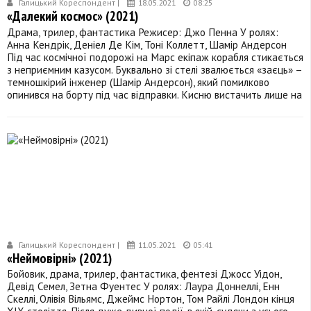
Галицький Кореспондент |
18.05.2021
08:25
«Далекий космос» (2021)
Драма, трилер, фантастика Режисер: Джо Пенна У ролях:
Анна Кендрік, Деніел Де Кім, Тоні Коллетт, Шамір Андерсон
Під час космічної подорожі на Марс екіпаж корабля стикається
з неприємним казусом. Буквально зі стелі звалюється «заєць» –
темношкірий інженер (Шамір Андерсон), який помилково
опинився на борту під час відправки. Кисню вистачить лише на
Галицький Кореспондент |
11.05.2021
05:41
«Неймовірні» (2021)
Бойовик, драма, трилер, фантастика, фентезі Джосс Уідон,
Девід Семел, Зетна Фуентес У ролях: Лаура Доннеллі, Енн
Скеллі, Олівія Вільямс, Джеймс Нортон, Том Райлі Лондон кінця
XIX століття. Після дуже дивної події, в якій, судячи з усього,