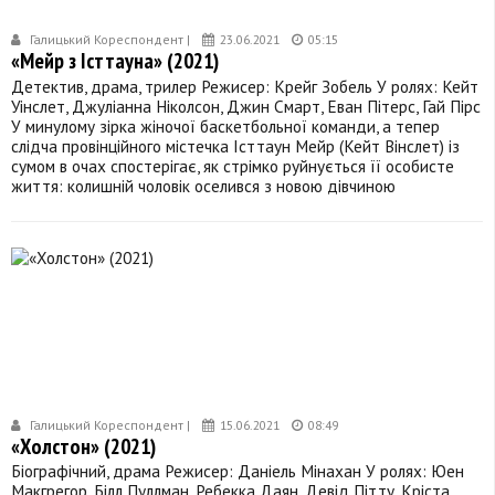
Галицький Кореспондент |
23.06.2021
05:15
«Мейр з Істтауна» (2021)
Детектив, драма, трилер Режисер: Крейг Зобель У ролях: Кейт
Уінслет, Джуліанна Ніколсон, Джин Смарт, Еван Пітерс, Гай Пірс
У минулому зірка жіночої баскетбольної команди, а тепер
слідча провінційного містечка Істтаун Мейр (Кейт Вінслет) із
сумом в очах спостерігає, як стрімко руйнується її особисте
життя: колишній чоловік оселився з новою дівчиною
Галицький Кореспондент |
15.06.2021
08:49
«Холстон» (2021)
Біографічний, драма Режисер: Даніель Мінахан У ролях: Юен
Макгрегор, Білл Пуллман, Ребекка Даян, Девід Пітту, Кріста