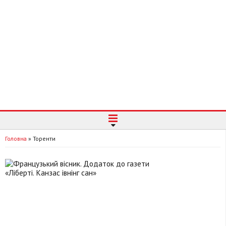
Головна
»
Торенти