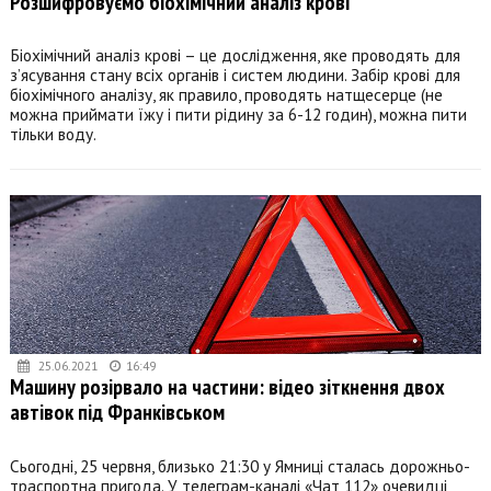
Розшифровуємо біохімічний аналіз крові
Біохімічний аналіз крові – це дослідження, яке проводять для
з’ясування стану всіх органів і систем людини. Забір крові для
біохімічного аналізу, як правило, проводять натщесерце (не
можна приймати їжу і пити рідину за 6-12 годин), можна пити
тільки воду.
25.06.2021
16:49
Машину розірвало на частини: відео зіткнення двох
автівок під Франківськом
Сьогодні, 25 червня, близько 21:30 у Ямниці сталась дорожньо-
траспортна пригода. У телеграм-каналі «Чат 112» очевидці