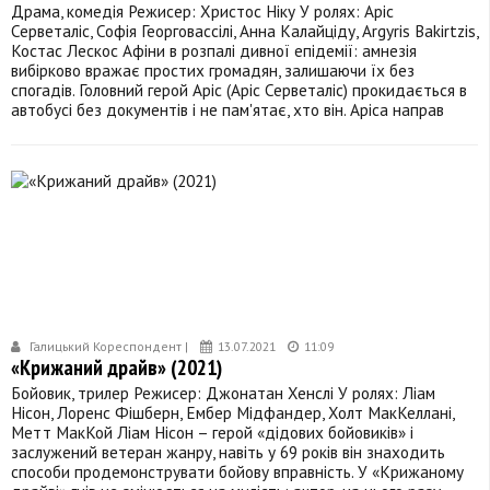
Драма, комедія Режисер: Христос Ніку У ролях: Аріс
Серветаліс, Софія Георговассілі, Анна Калайціду, Argyris Bakirtzis,
Костас Лескос Афіни в розпалі дивної епідемії: амнезія
вибірково вражає простих громадян, залишаючи їх без
спогадів. Головний герой Аріс (Аріс Серветаліс) прокидається в
автобусі без документів і не пам'ятає, хто він. Аріса направ
Галицький Кореспондент |
13.07.2021
11:09
«Крижаний драйв» (2021)
Бойовик, трилер Режисер: Джонатан Хенслі У ролях: Ліам
Нісон, Лоренс Фішберн, Ембер Мідфандер, Холт МакКеллані,
Метт МакКой Ліам Нісон – герой «дідових бойовиків» і
заслужений ветеран жанру, навіть у 69 років він знаходить
способи продемонструвати бойову вправність. У «Крижаному