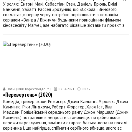
У ролях: Ентоні Макі, Себастіан Стен, Даніель Брюль, Емілі
ВанКемп, Уайатт Рассел Зрозуміло, що «Сокола і Зимового
солдата», в першу чергу, потрібно порівнювати з недавнім
серіалом «Ванда / Віжн» чи будь-яким повноцінним фільмом
кіновсесвіту Marvel, але набагато цікавіше зіставити проєкт з
Галицький Кореспондент |
07.04.2021
08:23
«Перевертень» (2020)
Комедія, трилер, жахи Режисер: Джим Каммінгс У ролях: Джим
Каммінгс, Ріки Ліндхоум, Роберт Форстер, Хлоя Іст, Вілл
Медден Поліцейський середнього рангу Джон Маршалл (Джим
Каммінгс) потрапляє в непросте становище: потрібно якось
пережити розлучення, замінити старого батька-копа на посаді
керівника і, що найгірше, спіймати серійного вбивцю, якого вс