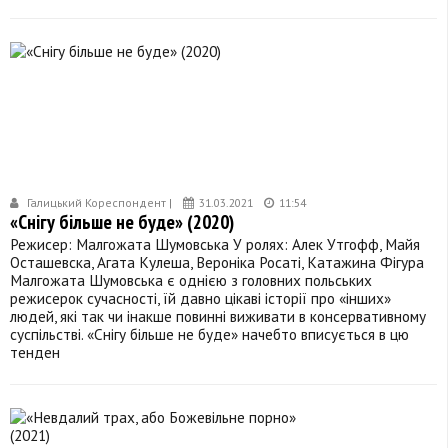
Галицький Кореспондент |
31.03.2021
11:54
«Снігу більше не буде» (2020)
Режисер: Малгожата Шумовська У ролях: Алек Утгофф, Майя
Осташевска, Агата Кулеша, Вероніка Росаті, Катажина Фігура
Малгожата Шумовська є однією з головних польських
режисерок сучасності, їй давно цікаві історії про «інших»
людей, які так чи інакше повинні виживати в консервативному
суспільстві. «Снігу більше не буде» начебто вписується в цю
тенден