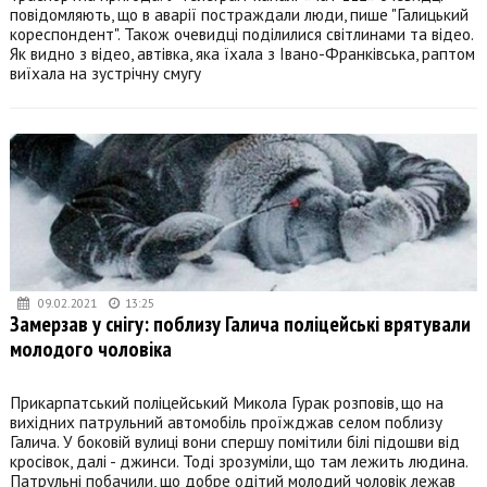
повідомляють, що в аварії постраждали люди, пише "Галицький
кореспондент". Також очевидці поділилися світлинами та відео.
Як видно з відео, автівка, яка їхала з Івано-Франківська, раптом
виїхала на зустрічну смугу
09.02.2021
13:25
Замерзав у снігу: поблизу Галича поліцейські врятували
молодого чоловіка
Прикарпатський поліцейський Микола Гурак розповів, що на
вихідних патрульний автомобіль проїжджав селом поблизу
Галича. У боковій вулиці вони спершу помітили білі підошви від
кросівок, далі - джинси. Тоді зрозуміли, що там лежить людина.
Патрульні побачили, що добре одітий молодий чоловік лежав