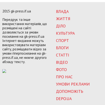
2015 gk-press.if.ua
ВЛАДА
ЖИТТЯ
Передрук та інше
використання матеріалів, що
ДІЛО
розміщені на сайті
дозволяється за умови
КУЛЬТУРА
посилання на gk-press.if.ua
СПОРТ
Інтернет-видання можуть
використовувати матеріали
БЛОГИ
сайту, розміщувати відео за
умови гіперпосилання на gk-
СТАТТІ
press.if.ua, не нижче другого
абзацу тексту.
ВІДЕО
ФОТО
ПРО НАС
УМОВИ РЕКЛАМИ
ДОПОМОЖІТЬ
DEPO.UA