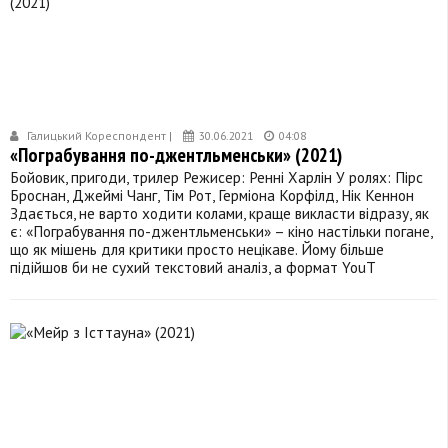
Галицький Кореспондент |
30.06.2021
04:08
«Пограбування по-джентльменськи» (2021)
Бойовик, пригоди, трилер Режисер: Ренні Харлін У ролях: Пірс
Броснан, Джеймі Чанг, Тім Рот, Герміона Корфілд, Нік Кеннон
Здається, не варто ходити колами, краще викласти відразу, як
є: «Пограбування по-джентльменськи» – кіно настільки погане,
що як мішень для критики просто нецікаве. Йому більше
підійшов би не сухий текстовий аналіз, а формат YouT