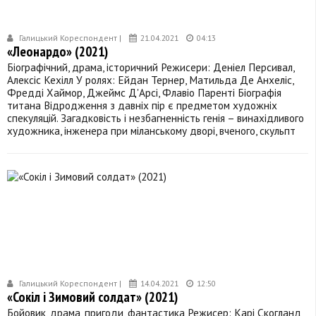
Галицький Кореспондент |
21.04.2021
04:13
«Леонардо» (2021)
Біографічний, драма, історичний Режисери: Деніел Персивал,
Алексіс Кехілл У ролях: Ейдан Тернер, Матильда Де Анхеліс,
Фредді Хаймор, Джеймс Д'Арсі, Флавіо Паренті Біографія
титана Відродження з давніх пір є предметом художніх
спекуляцій. Загадковість і незбагненність генія – винахідливого
художника, інженера при міланському дворі, вченого, скульпт
Галицький Кореспондент |
14.04.2021
12:50
«Сокіл і Зимовий солдат» (2021)
Бойовик, драма, пригоди, фантастика Режисер: Карі Скогланд