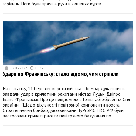
горілиць. Ноги були прямі, а руки в кишенях куртк
12.03.2022
01:35
Удари по Франківську: стало відомо, чим стріляли
На світанку, 11 березня, ворожі війська з бомбардувальників
завдали ударів крилатими ракетами містах Луцьк, Дніпро,
Івано-Франківськ. Про це повідомили в Генштабі Збройних Сил
України. "Щодо діяльності повітряної компоненти ворога.
Стратегічними бомбардувальниками Ту-95МС ПКС РФ були
застосовані крилаті ракети повітряного базування по