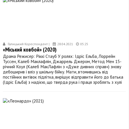
Галицький Кореспондент |
28.04.2021
05:25
«Міський ковбой» (2020)
Драма Режисер: Ріккі Стауб У ролях: Ідріс Ельба, Лоррейн
Туссен, Калеб Маклафлін, Джаррель Джером, Метод Мен 15-
річний Коул (Калеб МакЛафлін з «Дуже дивних справ») знову
дебоширив і вліз у шкільну бійку. Мати, втомившись від
постійних витівок підлітка, вирішує відправити його до батька
(Ідріс Ельба) з надією, що тверда рука і праця зроблять з хулі