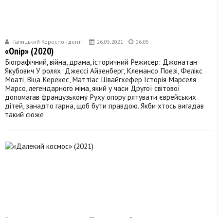
Галицький Кореспондент |
26.05.2021
06:05
«Опір» (2020)
Біографічний, війна, драма, історичний Режисер: Джонатан
Якубович У ролях: Джессі Айзенберг, Клемансо Поезі, Фелікс
Моаті, Віца Керекеc, Маттіас Швайгхефер Історія Марселя
Марсо, легендарного міма, який у часи Другої світової
допомагав французькому Руху опору рятувати єврейських
дітей, занадто гарна, щоб бути правдою. Якби хтось вигадав
такий сюже