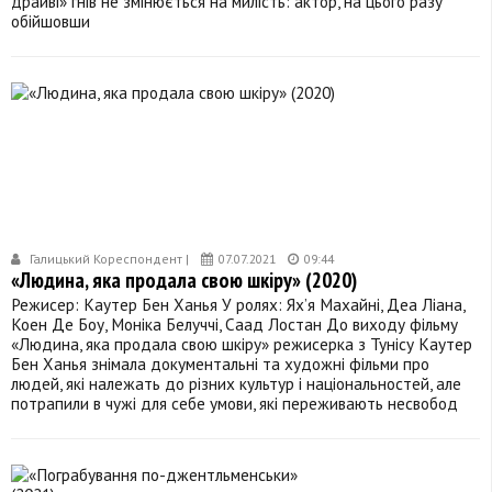
драйві» гнів не змінюється на милість: актор, на цього разу
обійшовши
Галицький Кореспондент |
07.07.2021
09:44
«Людина, яка продала свою шкіру» (2020)
Режисер: Каутер Бен Ханья У ролях: Ях’я Махайні, Деа Ліана,
Коен Де Боу, Моніка Белуччі, Саад Лостан До виходу фільму
«Людина, яка продала свою шкіру» режисерка з Тунісу Каутер
Бен Ханья знімала документальні та художні фільми про
людей, які належать до різних культур і національностей, але
потрапили в чужі для себе умови, які переживають несвобод