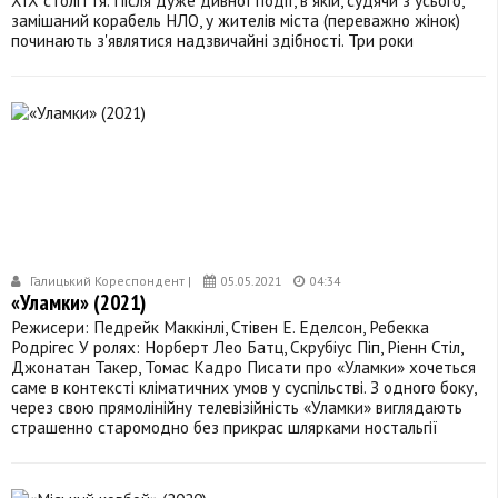
замішаний корабель НЛО, у жителів міста (переважно жінок)
починають з'являтися надзвичайні здібності. Три роки
Галицький Кореспондент |
05.05.2021
04:34
«Уламки» (2021)
Режисери: Педрейк Маккінлі, Стівен Е. Еделсон, Ребекка
Родрігес У ролях: Норберт Лео Батц, Скрубіус Піп, Ріенн Стіл,
Джонатан Такер, Томас Кадро Писати про «Уламки» хочеться
саме в контексті кліматичних умов у суспільстві. З одного боку,
через свою прямолінійну телевізійність «Уламки» виглядають
страшенно старомодно без прикрас шлярками ностальгії