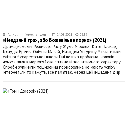
Галицький Кореспондент |
24.03.2021
08:59
«Невдалий трах, або Божевільне порно» (2021)
Драма, комедія Режисер: Раду Жуде У ролях: Катя Паскар,
Клаудія Єремія, Олімпія Малай, Никодим Унгуряну У вчительки
елітної бухарестської школи Емі велика проблема: чоловік
чомусь злив в мережу їхнє спільне відео інтимного характеру.
Спроби зупинити поширення порноролика не мають успіху:
інтернет, як то кажуть, все пам'ятає. Через цей інцидент дир