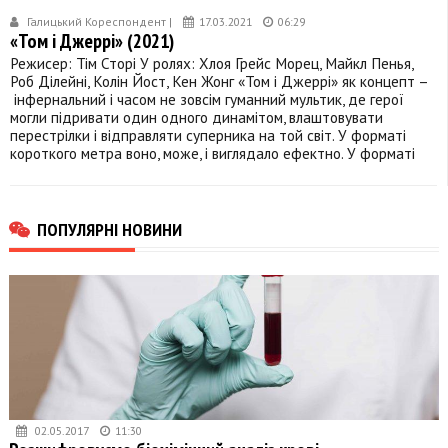
Галицький Кореспондент |
17.03.2021
06:29
«Том і Джеррі» (2021)
Режисер: Тім Сторі У ролях: Хлоя Грейс Морец, Майкл Пенья,
Роб Ділейні, Колін Йост, Кен Жонг «Том і Джеррі» як концепт –
інфернальний і часом не зовсім гуманний мультик, де герої
могли підривати один одного динамітом, влаштовувати
перестрілки і відправляти суперника на той світ. У форматі
короткого метра воно, може, і виглядало ефектно. У форматі
ПОПУЛЯРНІ НОВИНИ
02.05.2017
11:30